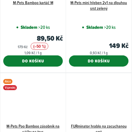
M-Pets Bamboo kartáč M
M-Pets mini hřeben 2v1 na dlouhou
srst zelený
Skladem
>20 ks
Skladem
>20 ks
89,50 Kč
149 Kč
(–50 %)
179 Kč
Měrná
Měrná
1,09 Kč / 1 g
0,93 Kč / 1 g
cena:
cena:
DO KOŠÍKU
DO KOŠÍKU
Akce
Výprodej
M-Pets Poo Bamboo zásobník na
FURminator hrablo na zacuchanou
sáčky na trus
srst