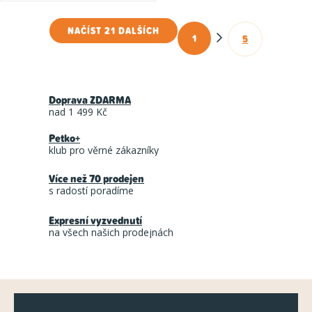
5
hvězdiček.
NAČÍST 21 DALŠÍCH
1
5
O
S
t
v
r
l
á
Doprava ZDARMA
á
n
nad 1 499 Kč
d
k
Petko+
a
o
klub pro věrné zákazníky
c
v
á
Více než 70 prodejen
í
s radostí poradíme
n
p
í
r
Expresní vyzvednutí
na všech našich prodejnách
v
k
y
Z
v