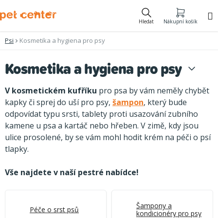
Přejít
na
Hledat
Nákupní košík
obsah
Psi
Kosmetika a hygiena pro psy
Kosmetika a hygiena pro psy
V kosmetickém kufříku
pro psa by vám neměly chybět
kapky či sprej do uší pro psy,
šampon
, který bude
odpovídat typu srsti, tablety proti usazování zubního
kamene u psa a kartáč nebo hřeben. V zimě, kdy jsou
ulice prosolené, by se vám mohl hodit krém na péči o psí
tlapky.
Vše najdete v naší pestré nabídce!
Šampony a
Péče o srst psů
kondicionéry pro psy