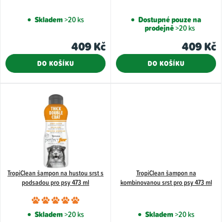
d
Skladem
>20 ks
Dostupné pouze na
u
prodejně
>20 ks
k
409 Kč
409 Kč
t
DO KOŠÍKU
DO KOŠÍKU
ů
TropiClean šampon na hustou srst s
TropiClean šampon na
podsadou pro psy 473 ml
kombinovanou srst pro psy 473 ml
Průměrné
hodnocení
Skladem
>20 ks
Skladem
>20 ks