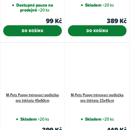
hodnoce
Dostupné pouze na
Skladem
>20 ks
prodejně
>20 ks
produkt
je
99 Kč
389 Kč
5,0
DO KOŠÍKU
DO KOŠÍKU
z
5
hvězdiče
M-Pets Puppy trénovací podložka
M-Pets Puppy trénovací podložka
pro štěňata 45x60cm
pro štěňata 33x45cm
Skladem
>20 ks
Skladem
>20 ks
399 Kč
149 Kč