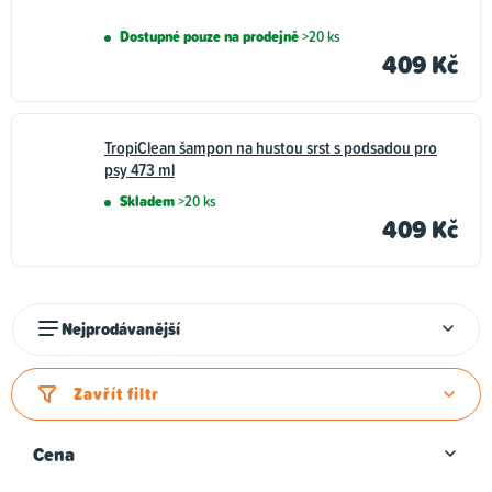
Dostupné pouze na prodejně
>20 ks
409 Kč
TropiClean šampon na hustou srst s podsadou pro
psy 473 ml
Skladem
>20 ks
409 Kč
Ř
Nejprodávanější
a
z
Zavřít filtr
e
n
Cena
í