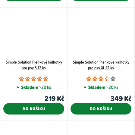
z
z
5
5
hvězdiček.
hvězdiče
Simple Solution Plenkové kalhotky
Simple Solution Plenkové kalhotky
pro psy S 12 ks
pro psy XL 12 ks
Průměrné
Průměr
hodnocení
hodnoce
Skladem
>20 ks
Skladem
>20 ks
produktu
produkt
219 Kč
349 Kč
je
je
5,0
3,7
DO KOŠÍKU
DO KOŠÍKU
z
z
5
5
hvězdiček.
hvězdiče