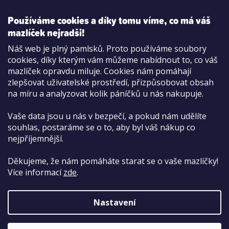
Používáme cookies a díky tomu víme, co má váš
mazlíček nejradši!
Možnosti platby:
Náš web je plný pamlsků. Proto používáme soubory
Dobírkou
cookies, díky kterým vám můžeme nabídnout to, co váš
Hotově i kartou na pobočce
mazlíček opravdu miluje. Cookies nám pomáhají
zlepšovat uživatelské prostředí, přizpůsobovat obsah
na míru a analyzovat kolik páníčků u nás nakupuje.
Vaše data jsou u nás v bezpečí, a pokud nám udělíte
souhlas, postaráme se o to, aby byl váš nákup co
nejpříjemnější.
Děkujeme, že nám pomáháte starat se o vaše mazlíčky!
Více informací
zde
.
Nastavení
Copyright 2026
PetCenter.cz
. Všechna práva