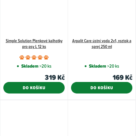
Simple Solution Plenkové kalhotky
Arpalit Care ústní voda 2v1, roztok a
pro psy L 12 ks
sprej 250 ml
Průměrné
hodnocení
Skladem
>20 ks
Skladem
>20 ks
produktu
319 Kč
169 Kč
je
5,0
DO KOŠÍKU
DO KOŠÍKU
z
5
hvězdiček.