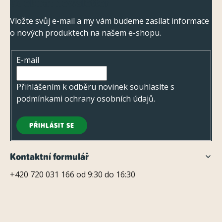
Odebírat newsletter
ý
á
p
p
Vložte svůj e-mail a my vám budeme zasílat informace
i
o nových produktech na našem e-shopu.
a
s
t
u
E-mail
í
Přihlášením k odběru novinek souhlasíte s
podmínkami ochrany osobních údajů
.
PŘIHLÁSIT SE
Kontaktní formulář
+420 720 031 166 od 9:30 do 16:30