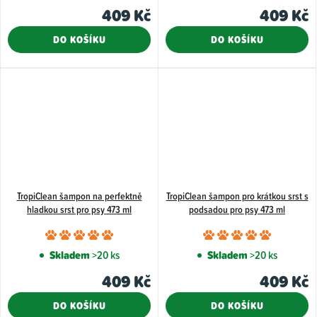
produktu
409 Kč
409 Kč
je
5,0
DO KOŠÍKU
DO KOŠÍKU
z
5
hvězdiček.
TropiClean šampon na perfektně
TropiClean šampon pro krátkou srst s
hladkou srst pro psy 473 ml
podsadou pro psy 473 ml
Průměrné
Průměr
hodnocení
hodnoce
Skladem
>20 ks
Skladem
>20 ks
produktu
produkt
409 Kč
409 Kč
je
je
5,0
5,0
DO KOŠÍKU
DO KOŠÍKU