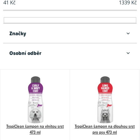
41
Kč
1339
Kč
p
r
o
d
Značky
u
k
Osobní odběr
t
ů
V
ý
p
i
s
p
TropiClean šampon na vlnitou srst
TropiClean šampon na dlouhou srst
r
473 ml
pro psy 473 ml
o