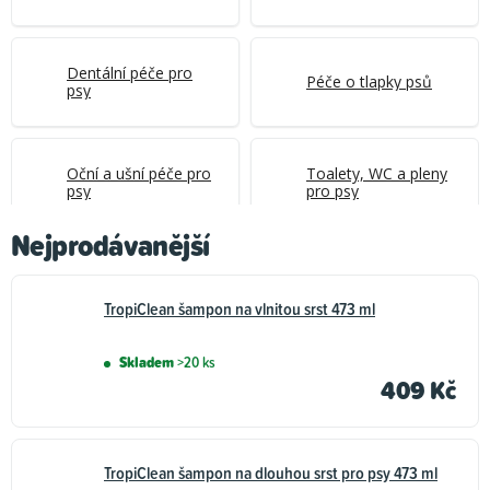
Dentální péče pro
Péče o tlapky psů
psy
Oční a ušní péče pro
Toalety, WC a pleny
psy
pro psy
Nejprodávanější
Čističe a odpuzovače
Sáčky na psí
pro psy
exkrementy
TropiClean šampon na vlnitou srst 473 ml
Skladem
>20 ks
409 Kč
Parfémy pro psy
TropiClean šampon na dlouhou srst pro psy 473 ml