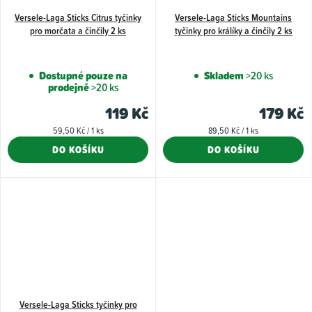
Versele-Laga Sticks Citrus tyčinky
Versele-Laga Sticks Mountains
pro morčata a činčily 2 ks
tyčinky pro králíky a činčily 2 ks
Dostupné pouze na
Skladem
>20 ks
prodejně
>20 ks
119 Kč
179 Kč
Měrná
Měrná
59,50 Kč / 1 ks
89,50 Kč / 1 ks
cena:
cena:
DO KOŠÍKU
DO KOŠÍKU
Versele-Laga Sticks tyčinky pro