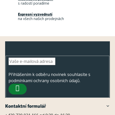
á
í
s radostí poradíme
n
p
í
Expresní vyzvednutí
r
na všech našich prodejnách
v
k
y
Z
v
Odebírat newsletter
á
ý
p
p
a
i
s
t
Přihlášením k odběru novinek souhlasíte s
u
podmínkami ochrany osobních údajů
.
í
PŘIHLÁSIT
SE
Kontaktní formulář