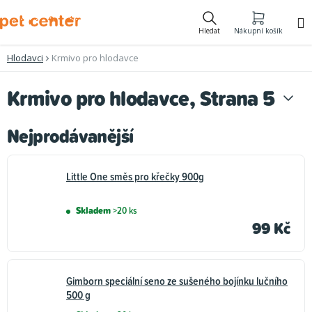
Přejít
na
Hledat
Nákupní košík
obsah
Hlodavci
Krmivo pro hlodavce
Krmivo pro hlodavce
, Strana 5
Nejprodávanější
Little One směs pro křečky 900g
Skladem
>20 ks
99 Kč
Gimborn speciální seno ze sušeného bojínku lučního
500 g