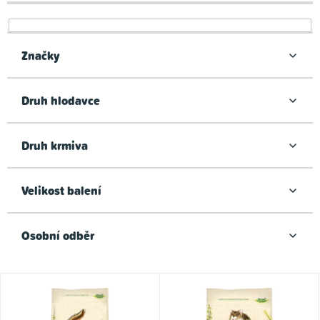
r
o
d
Značky
u
k
Druh hlodavce
t
ů
Druh krmiva
Velikost balení
Osobní odběr
V
ý