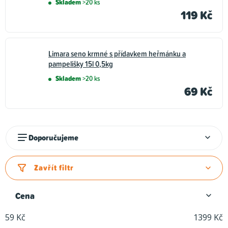
Skladem
>20 ks
119 Kč
Limara seno krmné s přídavkem heřmánku a
pampelišky 15l 0,5kg
Skladem
>20 ks
69 Kč
Ř
Doporučujeme
a
z
Zavřít filtr
e
n
Cena
í
59
Kč
1399
Kč
p