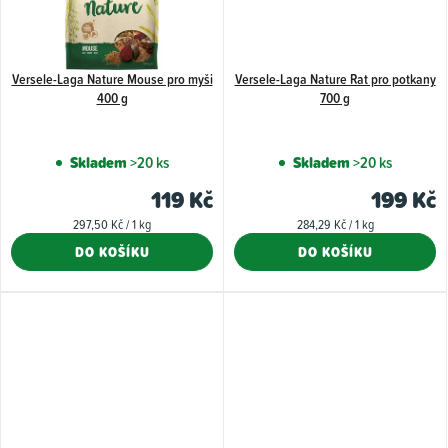
Versele-Laga Nature Mouse pro myši
Versele-Laga Nature Rat pro potkany
400 g
700 g
Skladem
>20 ks
Skladem
>20 ks
119 Kč
199 Kč
Měrná
Měrná
297,50 Kč / 1 kg
284,29 Kč / 1 kg
cena:
cena:
DO KOŠÍKU
DO KOŠÍKU