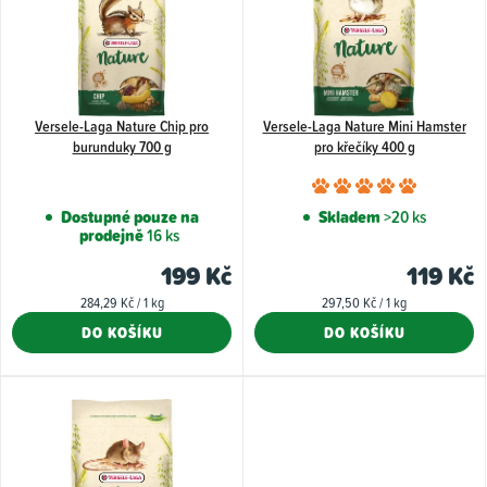
p
i
s
p
Versele-Laga Nature Chip pro
Versele-Laga Nature Mini Hamster
r
burunduky 700 g
pro křečíky 400 g
o
Průměr
d
hodnoce
Dostupné pouze na
Skladem
>20 ks
u
prodejně
16 ks
produkt
k
je
199 Kč
119 Kč
5,0
t
Měrná
Měrná
284,29 Kč / 1 kg
297,50 Kč / 1 kg
z
cena:
cena:
ů
DO KOŠÍKU
DO KOŠÍKU
5
hvězdiče