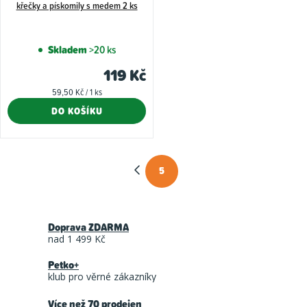
křečky a pískomily s medem 2 ks
Skladem
>20 ks
119 Kč
Měrná
59,50 Kč / 1 ks
cena:
DO KOŠÍKU
5
O
S
t
v
r
l
á
Doprava ZDARMA
á
nad 1 499 Kč
n
d
k
Petko+
a
o
klub pro věrné zákazníky
c
v
Více než 70 prodejen