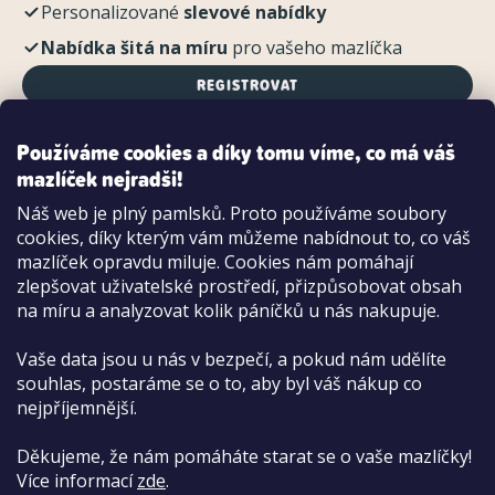
Personalizované
slevové nabídky
Nabídka šitá na míru
pro vašeho mazlíčka
REGISTROVAT
Používáme cookies a díky tomu víme, co má váš
mazlíček nejradši!
Možnosti platby:
Náš web je plný pamlsků. Proto používáme soubory
Dobírkou
cookies, díky kterým vám můžeme nabídnout to, co váš
Hotově i kartou na pobočce
mazlíček opravdu miluje. Cookies nám pomáhají
zlepšovat uživatelské prostředí, přizpůsobovat obsah
na míru a analyzovat kolik páníčků u nás nakupuje.
Vaše data jsou u nás v bezpečí, a pokud nám udělíte
souhlas, postaráme se o to, aby byl váš nákup co
nejpříjemnější.
Děkujeme, že nám pomáháte starat se o vaše mazlíčky!
Více informací
zde
.