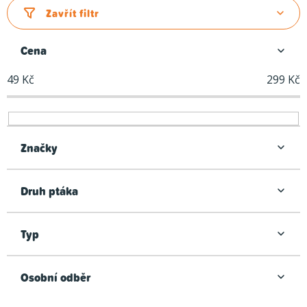
z
Zavřít filtr
e
n
Cena
í
49
Kč
299
Kč
p
r
o
d
Značky
u
k
Druh ptáka
t
ů
Typ
Osobní odběr