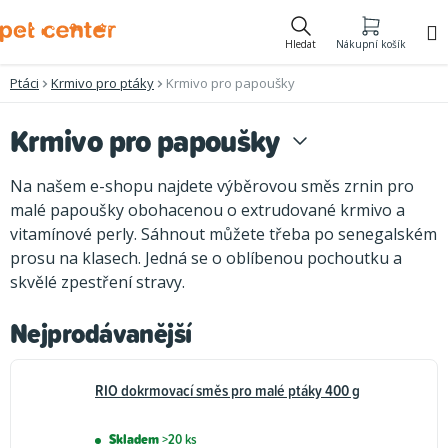
Přejít
na
Hledat
Nákupní košík
obsah
Ptáci
Krmivo pro ptáky
Krmivo pro papoušky
Krmivo pro papoušky
Na našem e-shopu najdete výběrovou směs zrnin pro
malé papoušky obohacenou o extrudované krmivo a
vitamínové perly. Sáhnout můžete třeba po senegalském
prosu na klasech. Jedná se o oblíbenou pochoutku a
skvělé zpestření stravy.
Nejprodávanější
RIO dokrmovací směs pro malé ptáky 400 g
Skladem
>20 ks