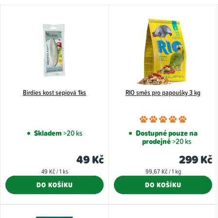
V
ý
p
i
s
p
Birdies kost sepiová 1ks
RIO směs pro papoušky 3 kg
r
o
Průměr
d
hodnoce
Skladem
>20 ks
Dostupné pouze na
u
prodejně
>20 ks
produkt
k
je
49 Kč
299 Kč
5,0
t
Měrná
Měrná
49 Kč / 1 ks
99,67 Kč / 1 kg
z
cena:
cena:
ů
DO KOŠÍKU
DO KOŠÍKU
5
hvězdiče