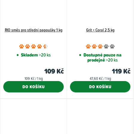
RIO směs pro střední papoušky 1 kg
Grit + Coral 2,5 kg
Průměrné
Průměr
hodnocení
hodnoce
Skladem
>20 ks
Dostupné pouze na
prodejně
>20 ks
produktu
produkt
je
je
109 Kč
119 Kč
4,5
3,0
Měrná
Měrná
109 Kč / 1 kg
47,60 Kč / 1 kg
z
z
cena:
cena:
DO KOŠÍKU
DO KOŠÍKU
5
5
hvězdiček.
hvězdiče