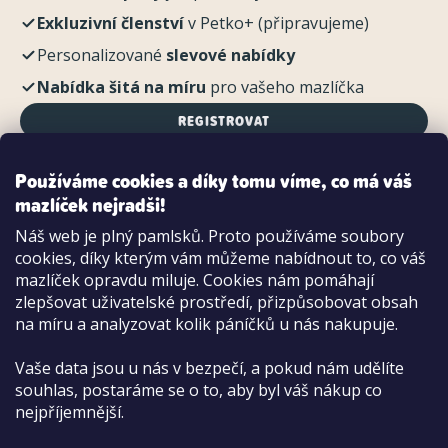
Exkluzivní členství
v Petko+ (připravujeme)
Personalizované
slevové nabídky
Nabídka šitá na míru
pro vašeho mazlíčka
REGISTROVAT
Používáme cookies a díky tomu víme, co má váš
mazlíček nejradši!
Možnosti platby:
Náš web je plný pamlsků. Proto používáme soubory
Dobírkou
cookies, díky kterým vám můžeme nabídnout to, co váš
Hotově i kartou na pobočce
mazlíček opravdu miluje. Cookies nám pomáhají
zlepšovat uživatelské prostředí, přizpůsobovat obsah
na míru a analyzovat kolik páníčků u nás nakupuje.
Vaše data jsou u nás v bezpečí, a pokud nám udělíte
souhlas, postaráme se o to, aby byl váš nákup co
nejpříjemnější.