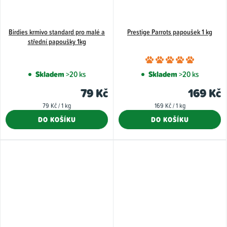
Birdies krmivo standard pro malé a
Prestige Parrots papoušek 1 kg
střední papoušky 1kg
Průměr
hodnoce
Skladem
>20 ks
Skladem
>20 ks
produkt
79 Kč
169 Kč
je
Měrná
Měrná
79 Kč / 1 kg
169 Kč / 1 kg
5,0
cena:
cena:
DO KOŠÍKU
DO KOŠÍKU
z
5
hvězdiče