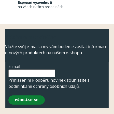
Expresní vyzvednutí
p
na všech našich prodejnách
r
v
k
Z
y
Odebírat newsletter
á
v
ý
p
Vložte svůj e-mail a my vám budeme zasílat informace
p
o nových produktech na našem e-shopu.
a
i
t
s
E-mail
í
u
Přihlášením k odběru novinek souhlasíte s
podmínkami ochrany osobních údajů
.
PŘIHLÁSIT SE