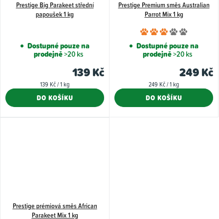
Prestige Big Parakeet střední
Prestige Premium směs Australian
papoušek 1 kg
Parrot Mix 1 kg
Průměr
hodnoce
Dostupné pouze na
Dostupné pouze na
prodejně
>20 ks
prodejně
>20 ks
produkt
je
139 Kč
249 Kč
3,0
Měrná
Měrná
139 Kč / 1 kg
249 Kč / 1 kg
z
cena:
cena:
DO KOŠÍKU
DO KOŠÍKU
5
hvězdiče
Prestige prémiová směs African
Parakeet Mix 1 kg