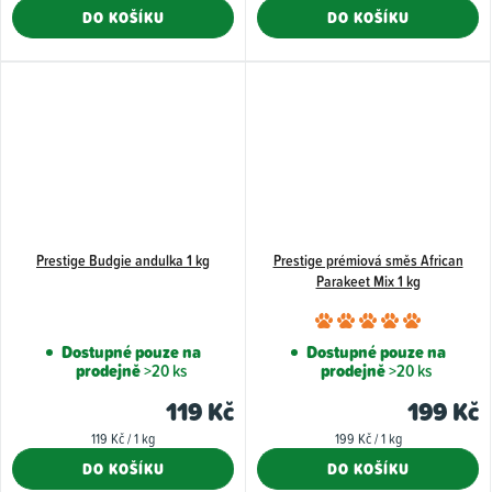
cena:
cena:
DO KOŠÍKU
DO KOŠÍKU
z
5
hvězdiče
Prestige Budgie andulka 1 kg
Prestige prémiová směs African
Parakeet Mix 1 kg
Průměr
hodnoce
Dostupné pouze na
Dostupné pouze na
prodejně
>20 ks
prodejně
>20 ks
produkt
je
119 Kč
199 Kč
5,0
Měrná
Měrná
119 Kč / 1 kg
199 Kč / 1 kg
z
cena:
cena:
DO KOŠÍKU
DO KOŠÍKU
5