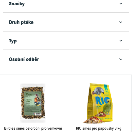
d
Značky
u
k
Druh ptáka
t
ů
Typ
Osobní odběr
V
ý
p
i
s
p
Birdies směs celoroční pro venkovní
RIO směs pro papoušky 3 kg
r