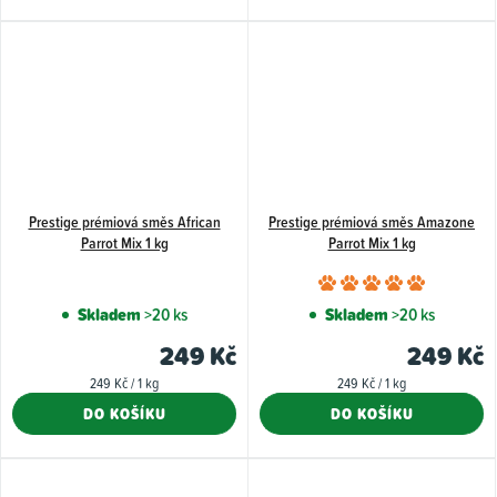
hvězdiče
Prestige prémiová směs African
Prestige prémiová směs Amazone
Parrot Mix 1 kg
Parrot Mix 1 kg
Průměr
hodnoce
Skladem
>20 ks
Skladem
>20 ks
produkt
249 Kč
249 Kč
je
Měrná
Měrná
249 Kč / 1 kg
249 Kč / 1 kg
5,0
cena:
cena:
DO KOŠÍKU
DO KOŠÍKU
z
5
hvězdiče