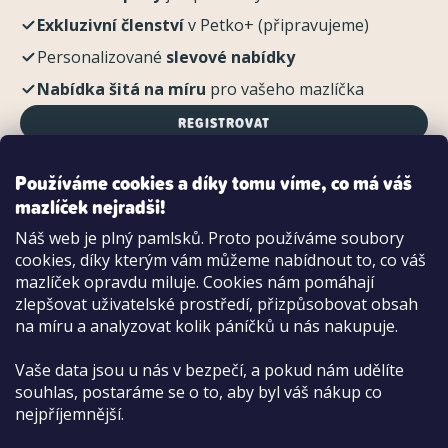
Exkluzivní členství
v Petko+ (připravujeme)
Personalizované
slevové nabídky
Nabídka šitá na míru
pro vašeho mazlíčka
REGISTROVAT
Používáme cookies a díky tomu víme, co má váš
mazlíček nejradši!
Možnosti platby:
Náš web je plný pamlsků. Proto používáme soubory
Dobírkou
cookies, díky kterým vám můžeme nabídnout to, co váš
Hotově i kartou na pobočce
mazlíček opravdu miluje. Cookies nám pomáhají
zlepšovat uživatelské prostředí, přizpůsobovat obsah
na míru a analyzovat kolik páníčků u nás nakupuje.
Vaše data jsou u nás v bezpečí, a pokud nám udělíte
souhlas, postaráme se o to, aby byl váš nákup co
nejpříjemnější.