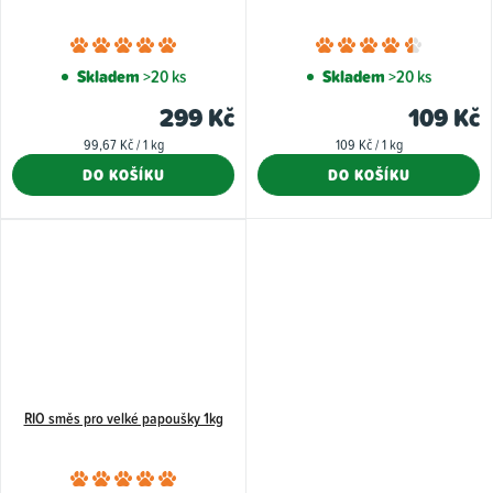
Průměrné
Průměr
hodnocení
hodnoce
Skladem
>20 ks
Skladem
>20 ks
produktu
produkt
299 Kč
109 Kč
je
je
Měrná
Měrná
99,67 Kč / 1 kg
109 Kč / 1 kg
5,0
4,5
cena:
cena:
DO KOŠÍKU
DO KOŠÍKU
z
z
5
5
hvězdiček.
hvězdiče
RIO směs pro velké papoušky 1kg
Průměrné