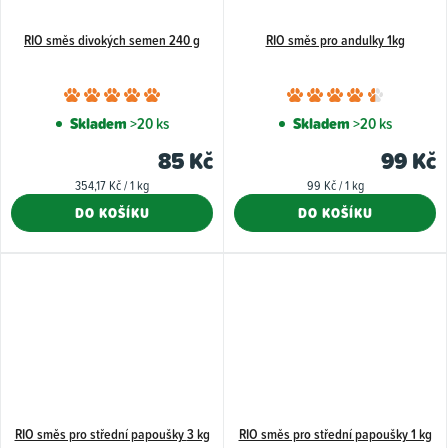
RIO směs divokých semen 240 g
RIO směs pro andulky 1kg
Průměrné
Průměr
hodnocení
hodnoce
Skladem
>20 ks
Skladem
>20 ks
produktu
produkt
85 Kč
99 Kč
je
je
Měrná
Měrná
354,17 Kč / 1 kg
99 Kč / 1 kg
5,0
4,7
cena:
cena:
DO KOŠÍKU
DO KOŠÍKU
z
z
5
5
hvězdiček.
hvězdiče
RIO směs pro střední papoušky 3 kg
RIO směs pro střední papoušky 1 kg