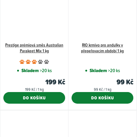
Prestige prémiová směs Australian
RIO krmivo pro andulky v
Parakeet Mix 1 kg
přepeřovacím období 1 kg
Průměrné
hodnocení
Skladem
>20 ks
Skladem
>20 ks
produktu
199 Kč
99 Kč
je
Měrná
Měrná
199 Kč / 1 kg
99 Kč / 1 kg
3,0
cena:
cena:
DO KOŠÍKU
DO KOŠÍKU
z
5
hvězdiček.