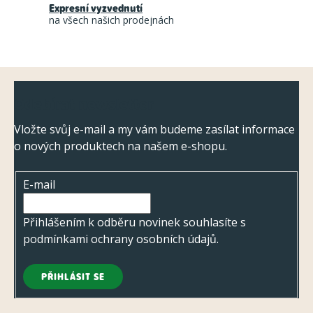
í
r
Expresní vyzvednutí
na všech našich prodejnách
v
k
y
Z
v
Odebírat newsletter
ý
á
p
p
Vložte svůj e-mail a my vám budeme zasílat informace
i
o nových produktech na našem e-shopu.
a
s
t
u
E-mail
í
Přihlášením k odběru novinek souhlasíte s
podmínkami ochrany osobních údajů
.
PŘIHLÁSIT SE