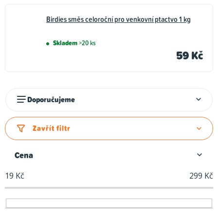
Birdies směs celoroční pro venkovní ptactvo 1 kg
Skladem
>20 ks
59 Kč
Ř
Doporučujeme
a
z
Zavřít filtr
e
n
Cena
í
19
Kč
299
Kč
p
r
o