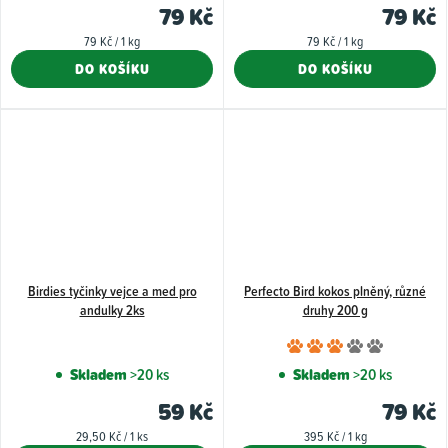
79 Kč
79 Kč
Měrná
Měrná
79 Kč / 1 kg
79 Kč / 1 kg
cena:
cena:
DO KOŠÍKU
DO KOŠÍKU
Birdies tyčinky vejce a med pro
Perfecto Bird kokos plněný, různé
andulky 2ks
druhy 200 g
Průměr
hodnoce
Skladem
>20 ks
Skladem
>20 ks
produkt
59 Kč
79 Kč
je
Měrná
Měrná
29,50 Kč / 1 ks
395 Kč / 1 kg
3,0