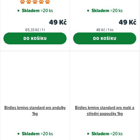
Průměrné
hodnocení
Skladem
>20 ks
Skladem
>20 ks
produktu
49 Kč
49 Kč
je
Měrná
Měrná
65,33 Kč / 1 l
49 Kč / 1 ks
5,0
cena:
cena:
DO KOŠÍKU
DO KOŠÍKU
z
5
hvězdiček.
Birdies krmivo standard pro andulky
Birdies krmivo standard pro malé a
1kg
střední papoušky 1kg
Skladem
>20 ks
Skladem
>20 ks