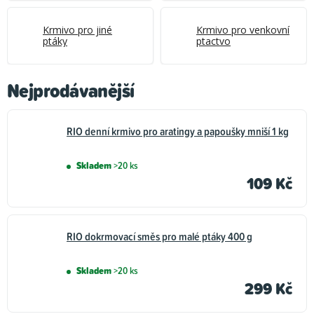
Krmivo pro jiné
Krmivo pro venkovní
ptáky
ptactvo
Nejprodávanější
RIO denní krmivo pro aratingy a papoušky mniší 1 kg
Skladem
>20 ks
109 Kč
RIO dokrmovací směs pro malé ptáky 400 g
Skladem
>20 ks
299 Kč