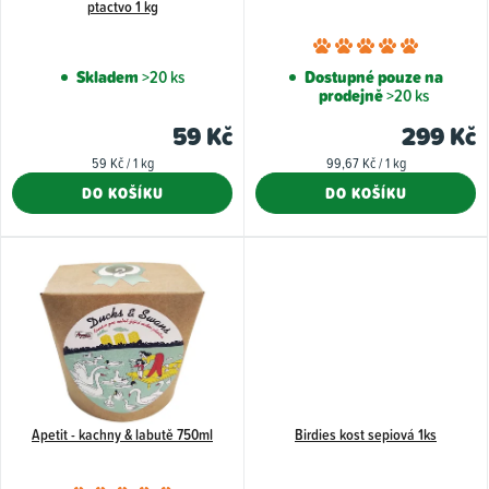
ptactvo 1 kg
o
Průměr
d
hodnoce
Skladem
>20 ks
Dostupné pouze na
u
prodejně
>20 ks
produkt
k
je
59 Kč
299 Kč
5,0
t
Měrná
Měrná
59 Kč / 1 kg
99,67 Kč / 1 kg
z
cena:
cena:
ů
DO KOŠÍKU
DO KOŠÍKU
5
hvězdiče
Apetit - kachny & labutě 750ml
Birdies kost sepiová 1ks