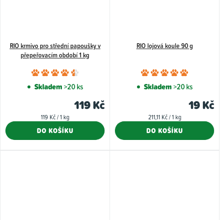
RIO krmivo pro střední papoušky v
RIO lojová koule 90 g
přepeřovacím období 1 kg
Průměrné
Průměr
hodnocení
hodnoce
Skladem
>20 ks
Skladem
>20 ks
produktu
produkt
119 Kč
19 Kč
je
je
Měrná
Měrná
119 Kč / 1 kg
211,11 Kč / 1 kg
4,5
5,0
cena:
cena:
DO KOŠÍKU
DO KOŠÍKU
z
z
5
5
hvězdiček.
hvězdiče