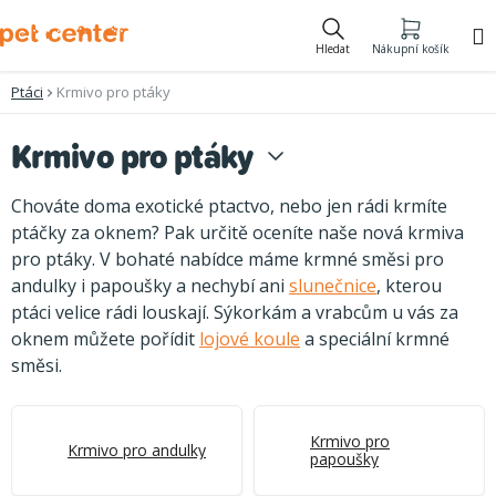
Přejít
na
Hledat
Nákupní košík
obsah
Ptáci
Krmivo pro ptáky
Krmivo pro ptáky
Chováte doma exotické ptactvo, nebo jen rádi krmíte
ptáčky za oknem? Pak určitě oceníte naše nová krmiva
pro ptáky. V bohaté nabídce máme krmné směsi pro
andulky i papoušky a nechybí ani
slunečnice
, kterou
ptáci velice rádi louskají. Sýkorkám a vrabcům u vás za
oknem můžete pořídit
lojové koule
a speciální krmné
směsi.
Krmivo pro
Krmivo pro andulky
papoušky