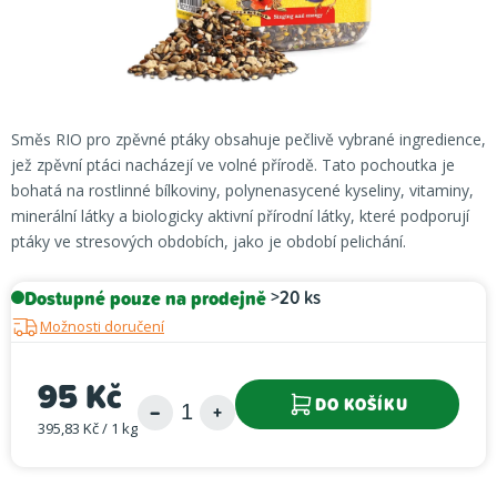
Směs RIO pro zpěvné ptáky obsahuje pečlivě vybrané ingredience,
jež zpěvní ptáci nacházejí ve volné přírodě. Tato pochoutka je
bohatá na rostlinné bílkoviny, polynenasycené kyseliny, vitaminy,
minerální látky a biologicky aktivní přírodní látky, které podporují
ptáky ve stresových obdobích, jako je období pelichání.
Dostupné pouze na prodejně
>20 ks
Možnosti doručení
95 Kč
DO KOŠÍKU
395,83 Kč / 1 kg
Měrná cena: