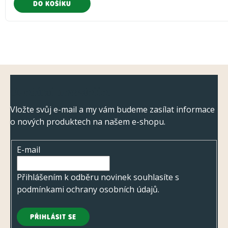
DO KOŠÍKU
Z
Odebírat newsletter
á
p
Vložte svůj e-mail a my vám budeme zasílat informace
o nových produktech na našem e-shopu.
a
t
E-mail
í
Přihlášením k odběru novinek souhlasíte s
podmínkami ochrany osobních údajů
.
PŘIHLÁSIT SE