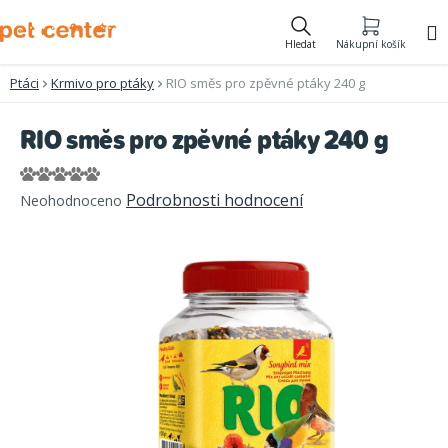
Přejít
na
Hledat
Nákupní košík
obsah
Ptáci
Krmivo pro ptáky
RIO směs pro zpěvné ptáky 240 g
RIO směs pro zpěvné ptáky 240 g
Průměrné
Podrobnosti hodnocení
Neohodnoceno
hodnocení
produktu
je
0,0
z
5
hvězdiček.