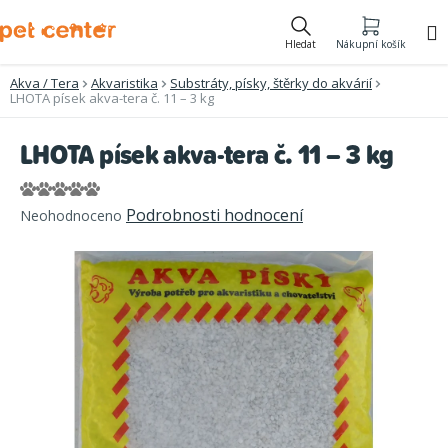
Přejít
na
Hledat
Nákupní košík
obsah
Akva / Tera
Akvaristika
Substráty, písky, štěrky do akvárií
LHOTA písek akva-tera č. 11 – 3 kg
LHOTA písek akva-tera č. 11 – 3 kg
Průměrné
Podrobnosti hodnocení
Neohodnoceno
hodnocení
produktu
je
0,0
z
5
hvězdiček.