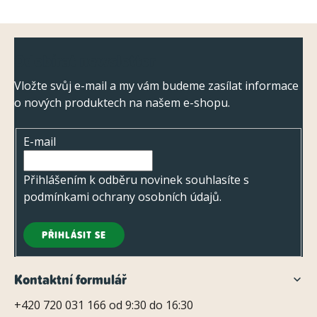
Z
Odebírat newsletter
á
p
Vložte svůj e-mail a my vám budeme zasílat informace
o nových produktech na našem e-shopu.
a
t
E-mail
í
Přihlášením k odběru novinek souhlasíte s
podmínkami ochrany osobních údajů
.
PŘIHLÁSIT SE
Kontaktní formulář
+420 720 031 166 od 9:30 do 16:30