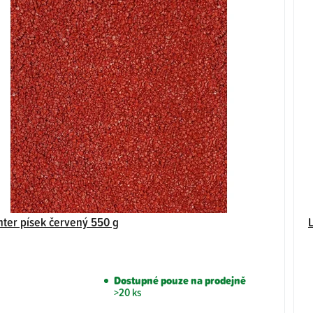
ter písek červený 550 g
Dostupné pouze na prodejně
>20 ks