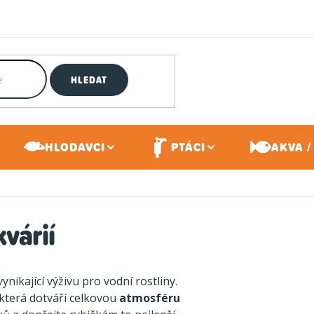
HLEDAT
HLODAVCI
PTÁCI
AKVA /
kvárií
nikající výživu pro vodní rostliny.
 která dotváří celkovou
atmosféru