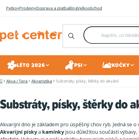
Přejít
Petko+
Prodejny
Doprava a platba
Blog
Velkoobchod
na
obsah
LÉTO 2026
PSI
KOČKY
Akva / Tera
Akvaristika
Substráty, písky, štěrky do akvárií
Domů
Substráty, písky, štěrky do a
Akvarijní dno je základem pro úspěšný chov ryb. Jedná se o vy
Akvarijní písky
a
kamínky
jsou důležitou součástí výbavy,