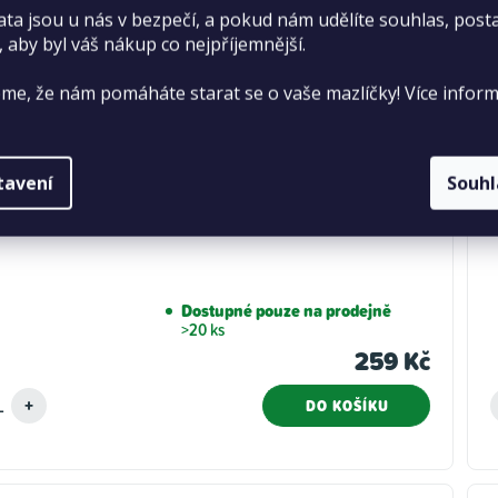
ata jsou u nás v bezpečí, a pokud nám udělíte souhlas, pos
, aby byl váš nákup co nejpříjemnější.
me, že nám pomáháte starat se o vaše mazlíčky! Více inform
tavení
Souh
ter písek oranžový 3000 g
Dostupné pouze na prodejně
>20 ks
259 Kč
DO KOŠÍKU