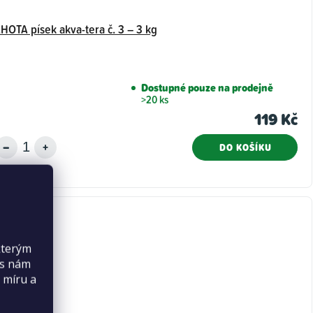
LHOTA písek akva-tera č. 3 – 3 kg
Dostupné pouze na prodejně
>20 ks
119 Kč
DO KOŠÍKU
kterým
es nám
 míru a