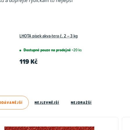
ků a dopřejte rybičkám to nejlepší
LHOTA písek akva-tera č. 2 – 3 kg
Dostupné pouze na prodejně
>20 ks
119 Kč
ODÁVANĚJŠÍ
NEJLEVNĚJŠÍ
NEJDRAŽŠÍ