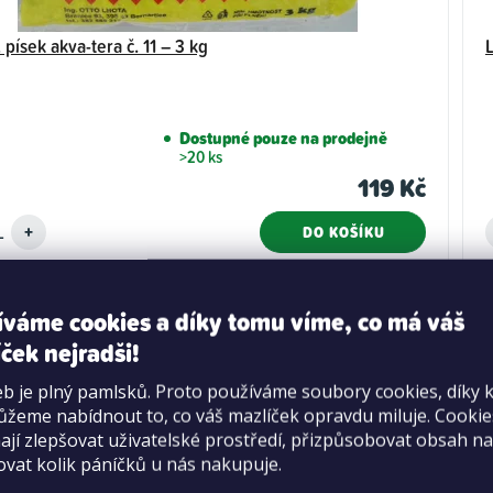
písek akva-tera č. 11 – 3 kg
Dostupné pouze na prodejně
>20 ks
119 Kč
DO KOŠÍKU
íváme cookies a díky tomu víme, co má váš
ček nejradši!
b je plný pamlsků. Proto používáme soubory cookies, díky 
žeme nabídnout to, co váš mazlíček opravdu miluje. Cooki
jí zlepšovat uživatelské prostředí, přizpůsobovat obsah na
ovat kolik páníčků u nás nakupuje.