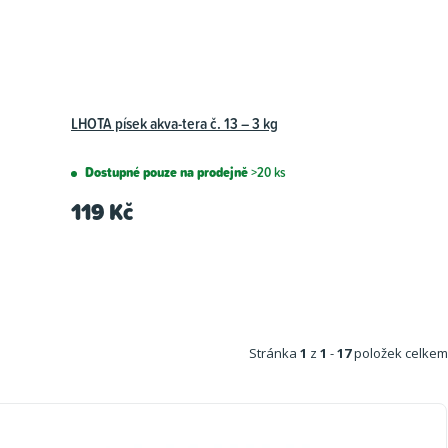
LHOTA písek akva-tera č. 13 – 3 kg
Dostupné pouze na prodejně
>20 ks
119 Kč
Stránka
1
z
1
-
17
položek celkem