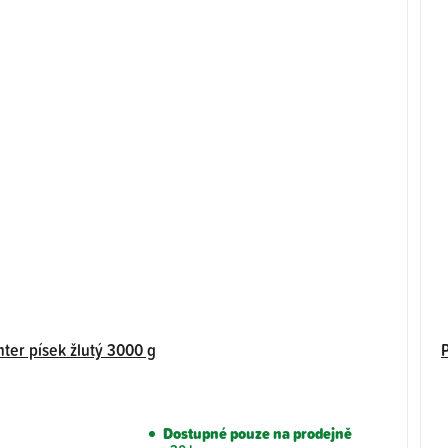
ter písek žlutý 3000 g
Dostupné pouze na prodejně