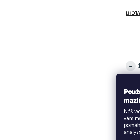
LHOTA 
Použ
mazlí
Náš we
vám mů
pomáha
analyz