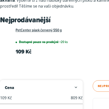
akvária
. Vyberte si z naší nabídky barevných písků a kamín
prostředí! Těšíme se na vaši objednávku.
Nejprodávanější
PetCenter písek červený 550 g
Dostupné pouze na prodejně
>20 ks
109 Kč
P
Ř
NEJPR
Cena
o
a
109
Kč
809
Kč
V
s
z