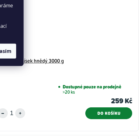
taráme
ací
lasím
PetCenter písek hnědý 3000 g
Dostupné pouze na prodejně
>20 ks
259 Kč
DO KOŠÍKU