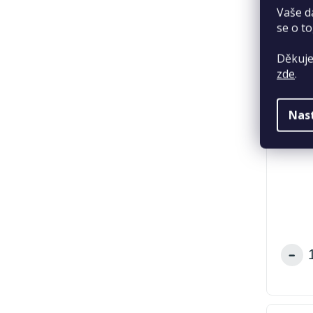
Vaše d
se o to
Děkuje
zde
.
Nas
PetCen