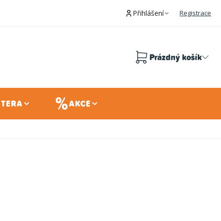
Přihlášení
Registrace
Prázdný košík
Nákupní
košík
 TERA
AKCE