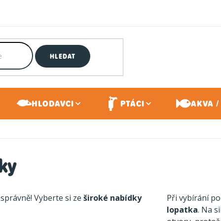
HLEDAT
HLODAVCI
PTÁCI
AKVA /
čky
 správně! Vyberte si ze
široké nabídky
Při vybírání 
lopatka
. Na s