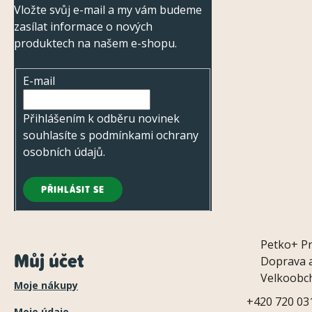
Vložte svůj e-mail a my vám budeme
t
zasílat informace o nových
í
produktech na našem e-shopu.
E-mail
Přihlášením k odběru novinek
souhlasíte s
podmínkami ochrany
osobních údajů
.
PŘIHLÁSIT SE
Petko+
P
Můj účet
Doprava a
Velkoobc
Moje nákupy
+420 720 03
Moje údaje