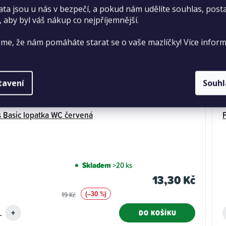
ata jsou u nás v bezpečí, a pokud nám udělíte souhlas, pos
, aby byl váš nákup co nejpříjemnější.
me, že nám pomáháte starat se o vaše mazlíčky! Více inform
tavení
Souh
 Basic lopatka WC červená
Skladem
>20 ks
13,30 Kč
(–30 %)
19 Kč
DO KOŠÍKU