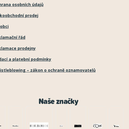
hrana osobních údajů
lkoobchodní prodej
obci
klamační řád
klamace prodejny
dací a platební podmínky
istleblowing – zákon o ochraně oznamovatelů
Naše značky