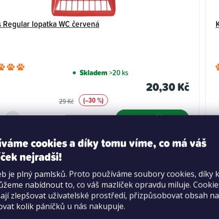
 Regular lopatka WC červená
Průměrné
Skladem
>20 ks
hodnocení
20,30 Kč
produktu
(–30 %)
29 Kč
je
5,0
DO KOŠÍKU
z
5
íváme cookies a díky tomu víme, co má váš
hvězdiček.
ček nejradši!
b je plný pamlsků. Proto používáme soubory cookies, díky 
ej
žeme nabídnout to, co váš mazlíček opravdu miluje. Cooki
jí zlepšovat uživatelské prostředí, přizpůsobovat obsah na
ovat kolik páníčků u nás nakupuje.