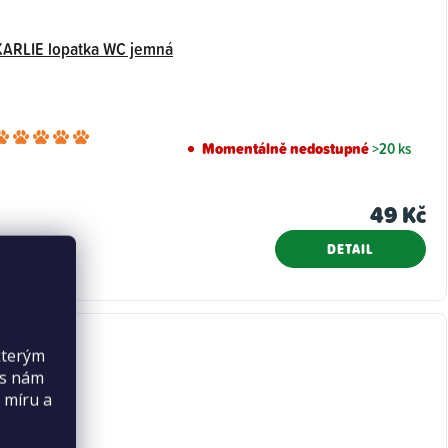
KARLIE lopatka WC jemná
Průměrné
Momentálně nedostupné
>20 ks
hodnocení
produktu
49 Kč
je
5,0
DETAIL
z
5
hvězdiček.
kterým
es nám
 míru a