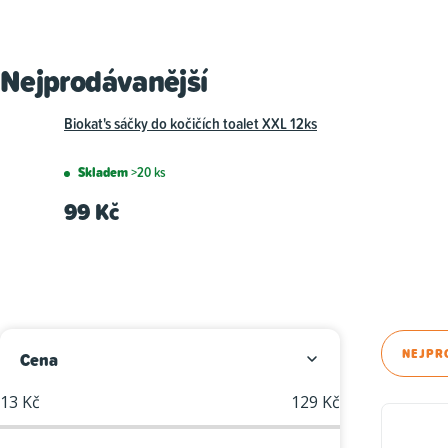
Nejprodávanější
Biokat's sáčky do kočičích toalet XXL 12ks
Skladem
>20 ks
99 Kč
P
Ř
NEJPR
Cena
o
a
13
Kč
129
Kč
V
s
z