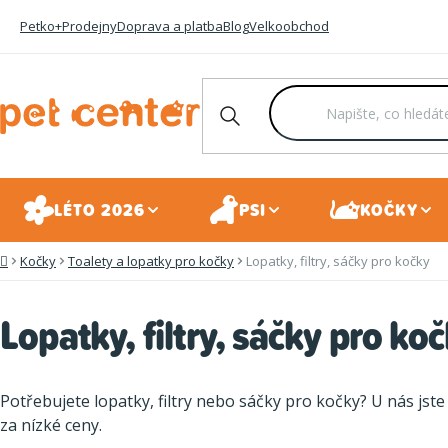
Přejít
Petko+
Prodejny
Doprava a platba
Blog
Velkoobchod
na
obsah
LÉTO 2026
PSI
KOČKY
Kočky
Toalety a lopatky pro kočky
Lopatky, filtry, sáčky pro kočky
Domů
Lopatky, filtry, sáčky pro ko
Potřebujete lopatky, filtry nebo sáčky pro kočky? U nás jste
za nízké ceny.