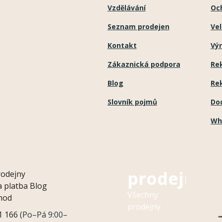
k
Vzdělávání
Oc
y
Seznam prodejen
Ve
v
Kontakt
Výr
ý
Zákaznická podpora
Re
p
i
Blog
Re
s
Slovník pojmů
Do
u
Wh
Naše
prodejny
rodejny
 platba
Blog
Všechny
hod
prodejny
1 166
(Po–Pá 9:00–