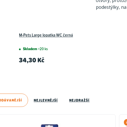
otvory, protož
podestýlky, na
M-Pets Large lopatka WC černá
Skladem
>20 ks
34,30 Kč
ODÁVANĚJŠÍ
NEJLEVNĚJŠÍ
NEJDRAŽŠÍ