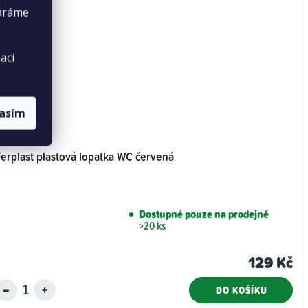
taráme
ací
lasím
Ferplast plastová lopatka WC červená
Dostupné pouze na prodejně
>20 ks
129 Kč
DO KOŠÍKU