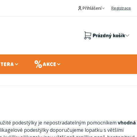
Přihlášení
Registrace
Prázdný košík
Nákupní
košík
 TERA
AKCE
použité podestýlky je nepostradatelným pomocníkem
vhodná
ilikagelové podestýlky doporučujeme lopatku s většími