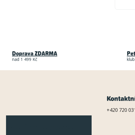
Doprava ZDARMA
Pe
nad 1 499 Kč
klub
Z
Kontaktn
á
+420 720 031
p
Odebírat newsletter
a