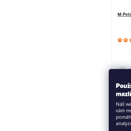
M-Pets
Použ
mazlí
Akce
Náš we
Výprod
vám mů
pomáha
analyz