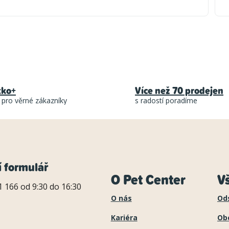
O
v
l
tko+
Více než 70 prodejen
á
 pro věrné zákazníky
s radostí poradíme
d
a
c
í
í formulář
O Pet Center
V
p
 166 od 9:30 do 16:30
r
O nás
Od
v
Kariéra
Ob