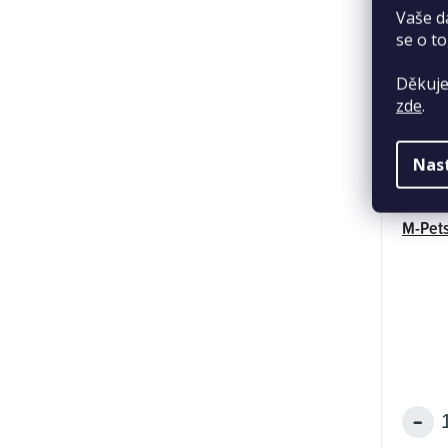
Vaše d
se o to
Děkuje
zde
.
Nas
M-Pets