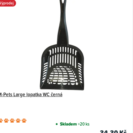
Výprodej
M-Pets Large lopatka WC černá
Průměrné
Skladem
>20 ks
hodnocení
34,30 Kč