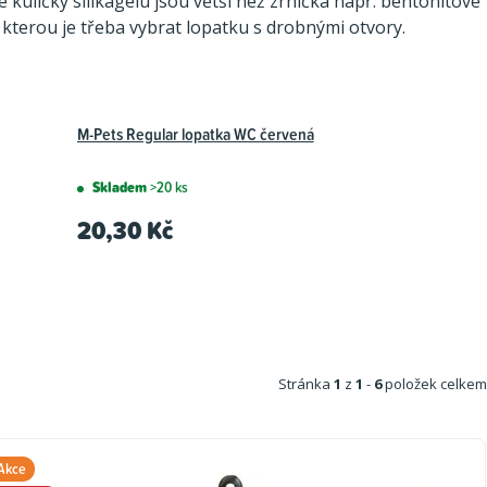
e kuličky silikagelu jsou větší než zrníčka např. bentonitové
 kterou je třeba vybrat lopatku s drobnými otvory.
M-Pets Regular lopatka WC červená
Skladem
>20 ks
20,30 Kč
Stránka
1
z
1
-
6
položek celkem
Akce