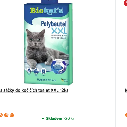
's sáčky do kočičích toalet XXL 12ks
Průměrné
Skladem
>20 ks
hodnocení