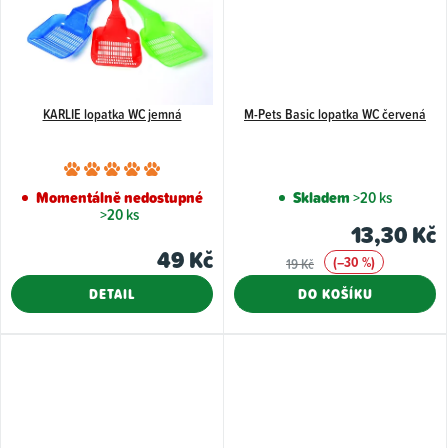
KARLIE lopatka WC jemná
M-Pets Basic lopatka WC červená
Průměrné
hodnocení
Momentálně nedostupné
Skladem
>20 ks
>20 ks
produktu
13,30 Kč
je
49 Kč
(–30 %)
19 Kč
5,0
z
DETAIL
DO KOŠÍKU
5
hvězdiček.