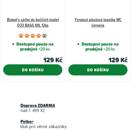
Biokat's sáčky do kočičích toalet
Ferplast plastová lopatka WC
ECO BAGS XXL 12ks
červená
Průměrné
hodnocení
Dostupné pouze na
Dostupné pouze na
prodejně
>20 ks
prodejně
>20 ks
produktu
je
129 Kč
129 Kč
4,0
DO KOŠÍKU
DO KOŠÍKU
z
5
hvězdiček.
O
v
Doprava ZDARMA
l
nad 1 499 Kč
á
Petko+
d
klub pro věrné zákazníky