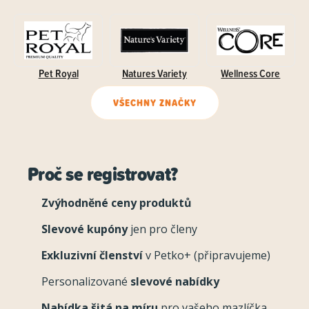
Pet Royal
Natures Variety
Wellness Core
VŠECHNY ZNAČKY
Proč se registrovat?
Zvýhodněné ceny produktů
Slevové kupóny
jen pro členy
Exkluzivní členství
v Petko+ (připravujeme)
Personalizované
slevové nabídky
Nabídka šitá na míru
pro vašeho mazlíčka