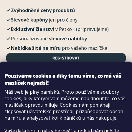
Zvýhodněné ceny produktů
Slevové kupóny
jen pro členy
Exkluzivní členství
v Petko+ (připravujeme)
Personalizované
slevové nabídky
Nabídka šitá na míru
pro vašeho mazlíčka
REGISTROVAT
Používáme cookies a díky tomu víme, co má váš
mazlíček nejradši!
Možnosti platby:
Náš web je plný pamlsků. Proto používáme soubory
Dobírkou
cookies, díky kterým vám můžeme nabídnout to, co váš
Hotově i kartou na pobočce
mazlíček opravdu miluje. Cookies nám pomáhají
zlepšovat uživatelské prostředí, přizpůsobovat obsah
na míru a analyzovat kolik páníčků u nás nakupuje.
Vaše data jsou u nás v bezpečí, a pokud nám udělíte