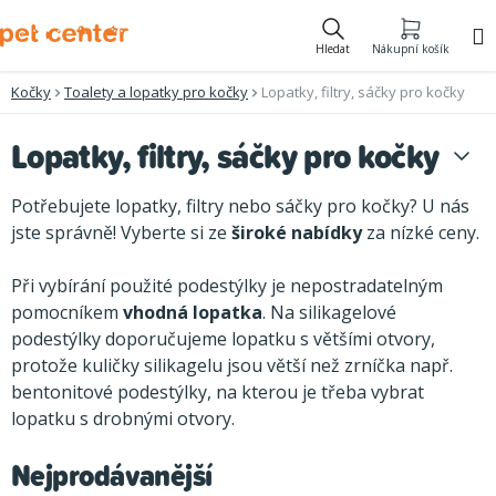
Přejít
na
Hledat
Nákupní košík
obsah
Kočky
Toalety a lopatky pro kočky
Lopatky, filtry, sáčky pro kočky
Lopatky, filtry, sáčky pro kočky
Potřebujete lopatky, filtry nebo sáčky pro kočky? U nás
jste správně! Vyberte si ze
široké nabídky
za nízké ceny.
Při vybírání použité podestýlky je nepostradatelným
pomocníkem
vhodná lopatka
. Na silikagelové
podestýlky doporučujeme lopatku s většími otvory,
protože kuličky silikagelu jsou větší než zrníčka např.
bentonitové podestýlky, na kterou je třeba vybrat
lopatku s drobnými otvory.
Nejprodávanější