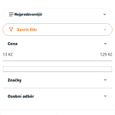
Ř
Nejprodávanější
a
z
Zavřít filtr
e
n
Cena
í
13
Kč
129
Kč
p
r
o
d
Značky
u
k
Osobní odběr
t
ů
V