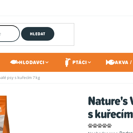
HLEDAT
HLODAVCI
PTÁCI
AKVA /
malé psy s kuřecím 7 kg
Nature's 
s kuřecím
Průměrné