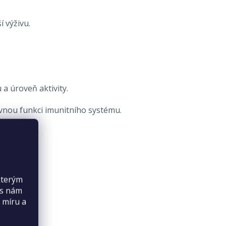
 výživu.
 a úroveň aktivity.
ávnou funkci imunitního systému.
kterým
es nám
 míru a