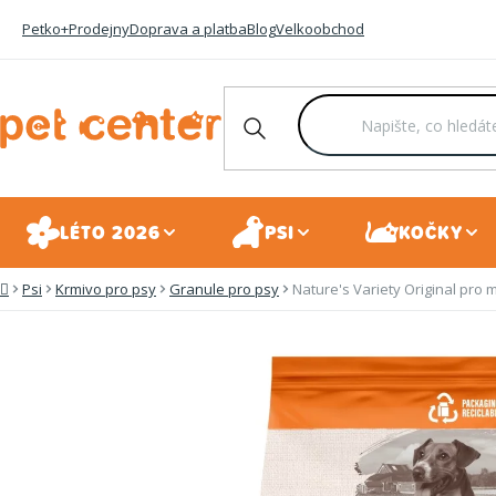
Přejít
Petko+
Prodejny
Doprava a platba
Blog
Velkoobchod
na
obsah
LÉTO 2026
PSI
KOČKY
Psi
Krmivo pro psy
Granule pro psy
Nature's Variety Original pro 
Domů