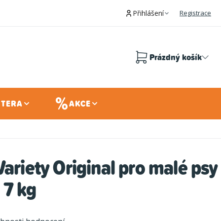
Přihlášení
Registrace
Prázdný košík
Nákupní
košík
 TERA
AKCE
Variety Original pro malé psy
 7 kg