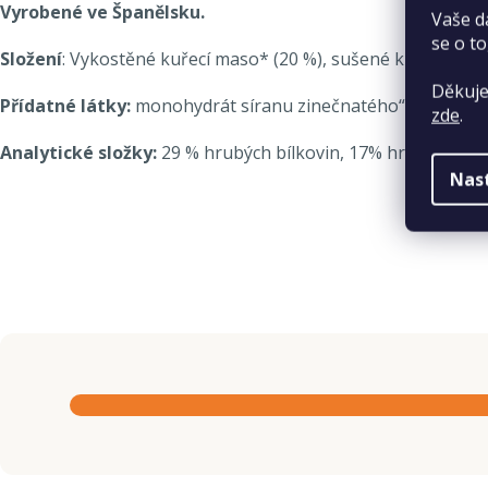
Vyrobené ve Španělsku.
Vaše d
se o to
Složení
: Vykostěné kuřecí maso* (20 %), sušené kuřecí bílko
Děkuje
Přídatné látky:
monohydrát síranu zinečnatého“ 370 mg, vit
zde
.
Analytické složky:
29 % hrubých bílkovin, 17% hribého tuk
Nas