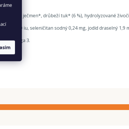
taráme
(7 %), celý ječmen*, drůbeží tuk* (6 %), hydrolyzované živoč
ací
in A 27000 iu, seleničitan sodný 0,24 mg, jodid draselný 1,
 0,2% Omega 3.
lasím