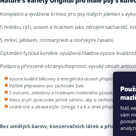
Nature's Variety Original
pro malé psy s kuř
Kompletní a vyvážené krmivo pro psy malých plemen s vykos
S hnědou rýží, ovsem a hrachem jako zdrojem sacharidů, kte
S mrkví, jablkem, rozmarýnem a mořskými řasami.
Optimální fyzická kondice: vyvážená hladina vysoce kvalitníc
Podpora přirozené obranyschopnosti: vysoký obsah antioxid
Vysoce kvalitní bílkoviny a energetická úroveň přizpůsobená m
Pečlivě připraveno pro zachování živin
Použ
S ovocem, zeleninou a rostlinami rostlinného původu jako zdroje
mazlí
Maso je při zpracování jemně vařeno, aby si zachovalo co nejvíc
Lesklá srst a zdravá kůže: Omega 3 a 6 a zinek přispívají k lesklé
Náš we
vám mů
pomáha
Bez umělých barviv, konzervačních látek a příchutí.
analyz