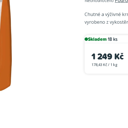
Podro
Neohodnoceno
hodnocení
produktu
Chutné a výživné kr
je
vyrobeno z vykostěné
0,0
z
5
Skladem
18 ks
hvězdiček.
1 249 Kč
178,43 Kč / 1 kg
Měrná cena: