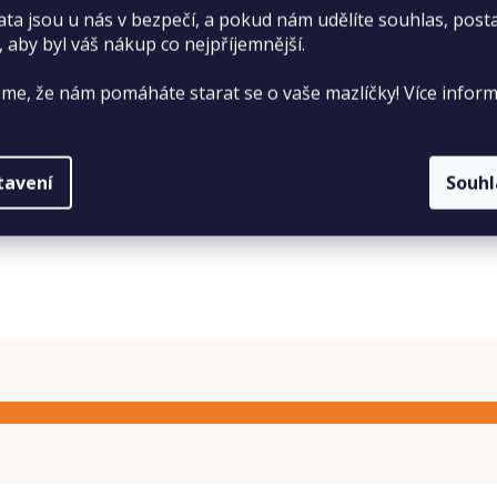
ata jsou u nás v bezpečí, a pokud nám udělíte souhlas, pos
, aby byl váš nákup co nejpříjemnější.
viny (19 %), sušený hrách* (13 %), oves* (12 %), hnědá rýže* 
me, že nám pomáháte starat se o vaše mazlíčky! Více inform
amin E 650 mg, vitamin D3 1200 iu, vitamin C 300 mg, vitam
u, 7,5% hrubého popela, 3,1% Omega 6, 3% hrubé vlákniny,
tavení
Souh