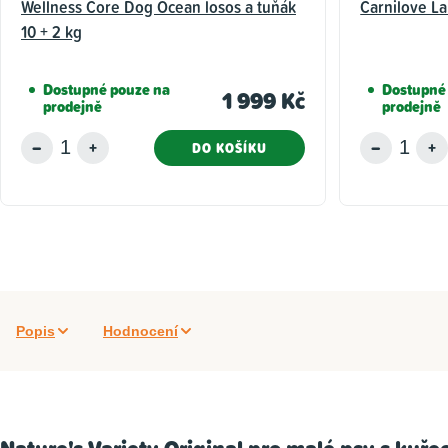
Wellness Core Dog Ocean losos a tuňák
Carnilove La
10 + 2 kg
Dostupné pouze na
Dostupné
1 999 Kč
prodejně
prodejně
DO KOŠÍKU
Popis
Hodnocení