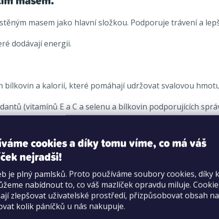
ecím masem.
těným masem jako hlavní složkou. Podporuje trávení a lepší
ré dodávají energii.
h bílkovin a kalorií, které pomáhají udržovat svalovou hmotu
antů (vitamínů E a C a selenu a bílkovin podporujících spr
etabolismu malých plemen
íváme cookies a díky tomu víme, co má váš
m vlákniny a minerálních látek
ček nejradši!
 živin
 srsti a dobře ošetřené kůži
b je plný pamlsků. Proto používáme soubory cookies, díky 
žeme nabídnout to, co váš mazlíček opravdu miluje. Cooki
jí zlepšovat uživatelské prostředí, přizpůsobovat obsah na
ovat kolik páníčků u nás nakupuje.