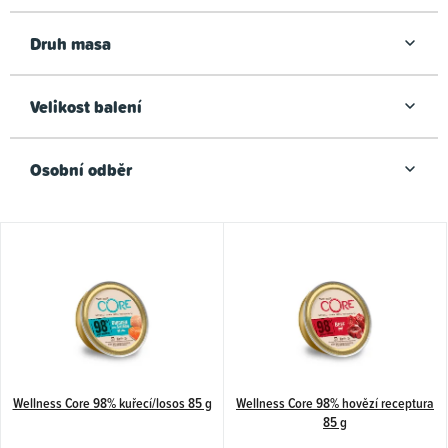
Druh masa
Velikost balení
Osobní odběr
V
ý
p
i
s
p
Wellness Core 98% kuřecí/losos 85 g
Wellness Core 98% hovězí receptura
r
85 g
o