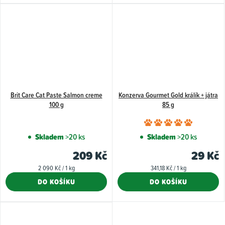
Brit Care Cat Paste Salmon creme
Konzerva Gourmet Gold králík + játra
100 g
85 g
Průměr
hodnoce
Skladem
>20 ks
Skladem
>20 ks
produkt
209 Kč
29 Kč
je
Měrná
Měrná
2 090 Kč / 1 kg
341,18 Kč / 1 kg
5,0
cena:
cena:
DO KOŠÍKU
DO KOŠÍKU
z
5
hvězdiče