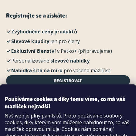
Registrujte se a získáte:
Zvýhodněné ceny produktů
Slevové kupóny
jen pro členy
Exkluzivní členství
v Petko+ (připravujeme)
Personalizované
slevové nabídky
Nabídka šitá na míru
pro vašeho mazlíčka
REGISTROVAT
Používáme cookies a díky tomu víme, co má váš
mazlíček nejradši!
Možnosti platby:
Náš web je plný pamlsků. Proto používáme soubory
Dobírkou
cookies, díky kterým vám můžeme nabídnout to, co váš
Hotově i kartou na pobočce
mazlíček opravdu miluje. Cookies nám pomáhají
zlepšovat uživatelské prostředí, přizpůsobovat obsah