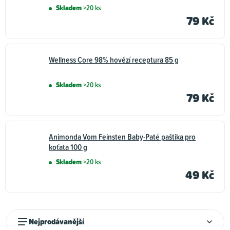
Skladem
>20 ks
79 Kč
Wellness Core 98% hovězí receptura 85 g
Skladem
>20 ks
79 Kč
Animonda Vom Feinsten Baby-Paté paštika pro
koťata 100 g
Skladem
>20 ks
49 Kč
Ř
Nejprodávanější