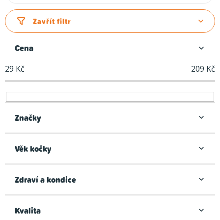
a
z
Zavřít filtr
e
n
Cena
í
29
Kč
209
Kč
p
r
o
d
Značky
u
k
Věk kočky
t
ů
Zdraví a kondice
Kvalita