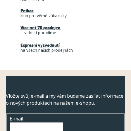
á
Petko+
d
klub pro věrné zákazníky
a
Více než 70 prodejen
c
s radostí poradíme
í
Expresní vyzvednutí
p
na všech našich prodejnách
r
v
k
Z
y
Odebírat newsletter
á
v
ý
p
Vložte svůj e-mail a my vám budeme zasílat informace
p
o nových produktech na našem e-shopu.
a
i
t
s
E-mail
í
u