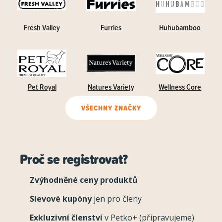
Fresh Valley
Furries
Huhubamboo
Pet Royal
Natures Variety
Wellness Core
VŠECHNY ZNAČKY
Proč se registrovat?
Zvýhodněné ceny produktů
Slevové kupóny
jen pro členy
Exkluzivní členství
v Petko+ (připravujeme)