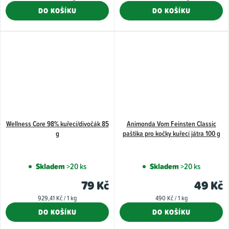
cena:
cena:
DO KOŠÍKU
DO KOŠÍKU
z
z
5
5
hvězdiček.
hvězdiče
Wellness Core 98% kuřecí/divočák 85
Animonda Vom Feinsten Classic
g
paštika pro kočky kuřecí játra 100 g
Skladem
>20 ks
Skladem
>20 ks
79 Kč
49 Kč
Měrná
Měrná
929,41 Kč / 1 kg
490 Kč / 1 kg
cena:
cena:
DO KOŠÍKU
DO KOŠÍKU