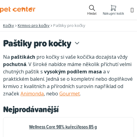
Přejít
na
Hledat
Nákupní košík
obsah
Kočky
Krmivo pro kočky
Paštiky pro kočky
Paštiky pro kočky
Na
paštikách
pro kočky si vaše kočička dozajista vždy
pochutná
. V široké nabídce máme několik příchutí velmi
chutných paštik s
vysokým podílem masa
a v
praktickém balení. Jedná se o kompletní nebo doplňkové
krmivo z kvalitních a přírodních surovin například od
značek
Animonda
, nebo
Gourmet
.
Nejprodávanější
Wellness Core 98% kuřecí/losos 85 g