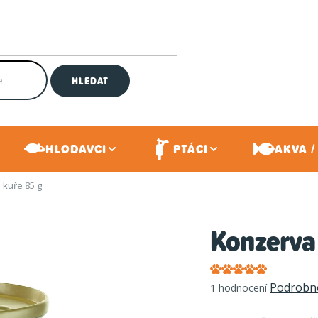
HLEDAT
HLODAVCI
PTÁCI
AKVA /
kuře 85 g
Konzerva
Průměrné
Podrobno
1 hodnocení
hodnocení
produktu