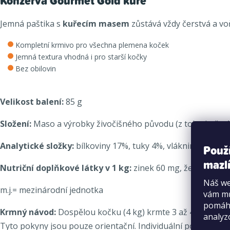
Konzerva Gourmet Gold kuře
Jemná paštika s
kuřecím masem
zůstává vždy čerstvá a v
Kompletní krmivo pro všechna plemena koček
Jemná textura vhodná i pro starší kočky
Bez obilovin
Velikost balení:
85 g
Složení:
Maso a výrobky živočišného původu (z toho kuře 4 %
Analytické složky:
bílkoviny 17%, tuky 4%, vláknina 1,1%, 
Použ
mazlí
Nutriční doplňkové látky v 1 kg:
zinek 60 mg, železo 37 mg
Náš we
m.j.= mezinárodní jednotka
vám mů
pomáha
Krmný návod:
Dospělou kočku (4 kg) krmte 3 až 4 kapsičkam
analyz
Tyto pokyny jsou pouze orientační. Individuální požadavky z