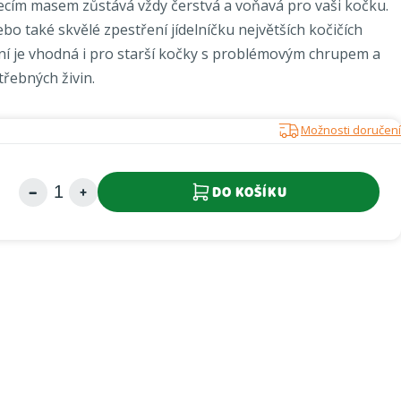
ecím masem zůstává vždy čerstvá a voňavá pro vaši kočku.
o také skvělé zpestření jídelníčku největších kočičích
ní je vhodná i pro starší kočky s problémovým chrupem a
řebných živin.
Možnosti doručení
DO KOŠÍKU