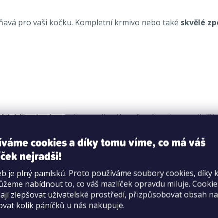
oňavá pro vaši kočku. Kompletní krmivo nebo také
skvělé zp
), bílkovinné extrakty rostlinného původu, ryby a vedlejší 
popel 2%, vlhkost 74 %
íváme cookies a díky tomu víme, co má váš
ček nejradši!
, mangan 7,2 mg, jód 0,46 mg, měď 4,1 mg, vitamin A 1040 m.
b je plný pamlsků. Proto používáme soubory cookies, díky 
žeme nabídnout to, co váš mazlíček opravdu miluje. Cooki
jí zlepšovat uživatelské prostředí, přizpůsobovat obsah na
i denně, nejlépe ve dvou samostatných dávkách. Dávkování př
ovat kolik páníčků u nás nakupuje.
vířete se mohou lišit například podle věku, tělesného stavu 