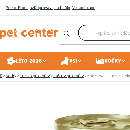
Přejít
Petko+
Prodejny
Doprava a platba
Blog
Velkoobchod
na
obsah
LÉTO 2026
PSI
KOČKY
Kočky
Krmivo pro kočky
Paštiky pro kočky
Konzerva Gourmet Gold 
Domů