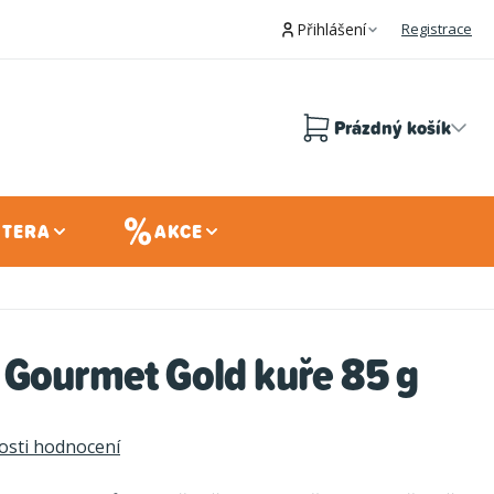
Přihlášení
Registrace
Prázdný košík
Nákupní
košík
 TERA
AKCE
 Gourmet Gold kuře 85 g
sti hodnocení