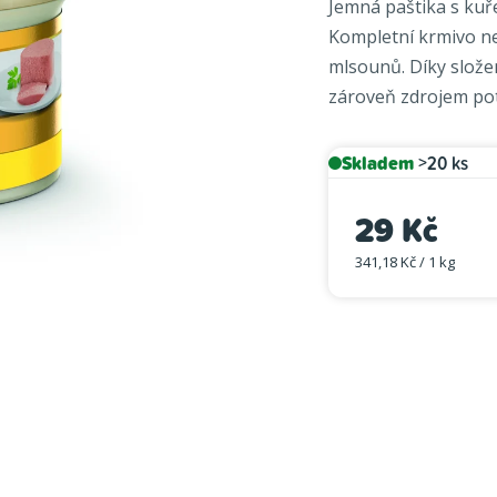
Jemná paštika s kuř
je
Kompletní krmivo neb
5,0
mlsounů. Díky slože
z
zároveň zdrojem pot
5
hvězdiček.
Skladem
>20 ks
29 Kč
341,18 Kč / 1 kg
Měrná cena: