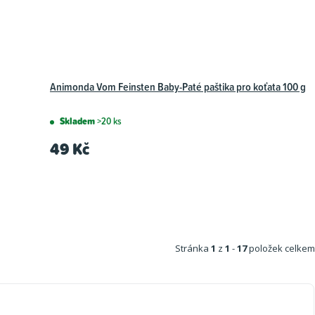
Animonda Vom Feinsten Baby-Paté paštika pro koťata 100 g
Skladem
>20 ks
49 Kč
Stránka
1
z
1
-
17
položek celkem