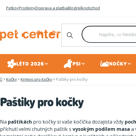
Přejít
Petko+
Prodejny
Doprava a platba
Blog
Velkoobchod
na
obsah
LÉTO 2026
PSI
KOČKY
Kočky
Krmivo pro kočky
Paštiky pro kočky
Domů
Paštiky pro kočky
Na
paštikách
pro kočky si vaše kočička dozajista vždy
poc
příchutí velmi chutných paštik s
vysokým podílem masa
a 