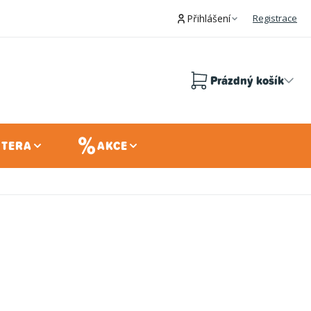
Přihlášení
Registrace
Prázdný košík
Nákupní
košík
 TERA
AKCE