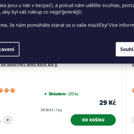
ata jsou u nás v bezpečí, a pokud nám udělíte souhlas, pos
, aby byl váš nákup co nejpříjemnější.
me, že nám pomáháte starat se o vaše mazlíčky! Více inform
tavení
Souh
va Gourmet Gold kuře 85 g
Průměrné
Skladem
>20 ks
hodnocení
29 Kč
produktu
Měrná
341,18 Kč / 1 kg
je
cena:
5,0
DO KOŠÍKU
z
5