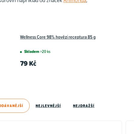
 surovin například od značek
Animonda
,
Wellness Core 98% hovězí receptura 85 g
Skladem
>20 ks
79 Kč
ODÁVANĚJŠÍ
NEJLEVNĚJŠÍ
NEJDRAŽŠÍ