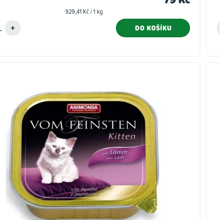
Měrná
929,41 Kč / 1 kg
cena:
DO KOŠÍKU