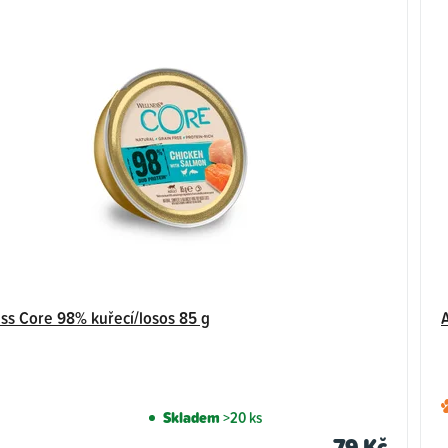
ss Core 98% kuřecí/losos 85 g
Skladem
>20 ks
79 Kč