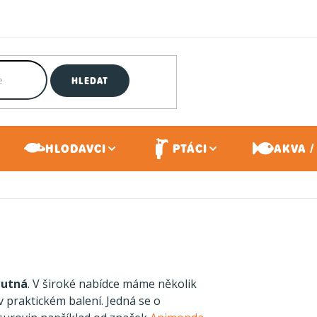
HLEDAT
HLODAVCI
PTÁCI
AKVA /
hutná
. V široké nabídce máme několik
v praktickém balení. Jedná se o