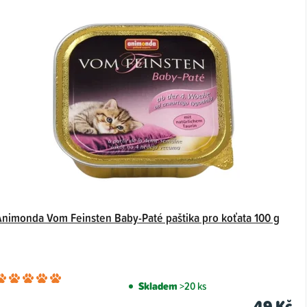
Animonda Vom Feinsten Baby-Paté paštika pro koťata 100 g
Průměrné
Skladem
>20 ks
hodnocení
49 Kč