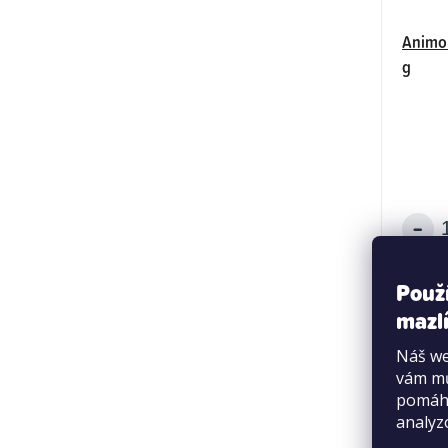
Animon
g
Použ
mazlí
Náš we
vám mů
pomáha
analyz