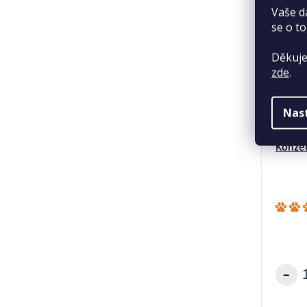
Vaše d
se o to
Děkuje
zde
.
Nas
Konzer