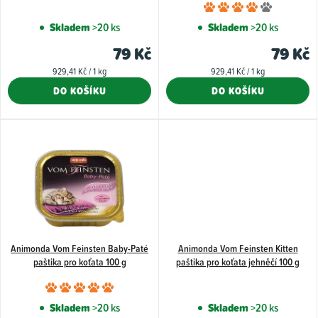
Průměr
d
hodnoce
Skladem
>20 ks
Skladem
>20 ks
u
produkt
79 Kč
79 Kč
k
je
Měrná
Měrná
929,41 Kč / 1 kg
929,41 Kč / 1 kg
4,0
t
cena:
cena:
DO KOŠÍKU
DO KOŠÍKU
z
ů
5
hvězdiče
Animonda Vom Feinsten Baby-Paté
Animonda Vom Feinsten Kitten
paštika pro koťata 100 g
paštika pro koťata jehněčí 100 g
Průměrné
hodnocení
Skladem
>20 ks
Skladem
>20 ks