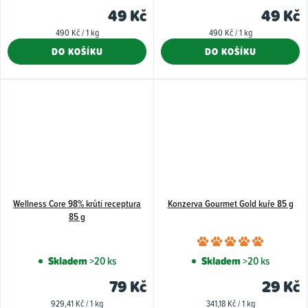
produktu
49 Kč
49 Kč
je
Měrná
Měrná
490 Kč / 1 kg
490 Kč / 1 kg
5,0
cena:
cena:
DO KOŠÍKU
DO KOŠÍKU
z
5
hvězdiček.
Wellness Core 98% krůtí receptura
Konzerva Gourmet Gold kuře 85 g
85 g
Průměr
hodnoce
Skladem
>20 ks
Skladem
>20 ks
produkt
79 Kč
29 Kč
je
Měrná
Měrná
929,41 Kč / 1 kg
341,18 Kč / 1 kg
5,0