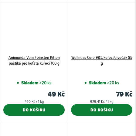
hvězdiček.
hvězdiče
Animonda Vom Feinsten Kitten
Wellness Core 98% kuřecí/divočák 85
paštika pro koťata kuřecí 100 g
g
Skladem
>20 ks
Skladem
>20 ks
49 Kč
79 Kč
Měrná
Měrná
490 Kč / 1 kg
929,41 Kč / 1 kg
cena:
cena:
DO KOŠÍKU
DO KOŠÍKU