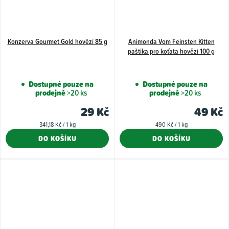
Konzerva Gourmet Gold hovězí 85 g
Animonda Vom Feinsten Kitten
paštika pro koťata hovězí 100 g
Dostupné pouze na
Dostupné pouze na
prodejně
>20 ks
prodejně
>20 ks
29 Kč
49 Kč
Měrná
Měrná
341,18 Kč / 1 kg
490 Kč / 1 kg
cena:
cena:
DO KOŠÍKU
DO KOŠÍKU