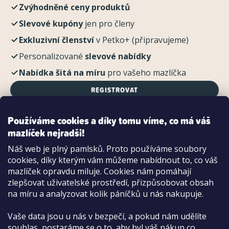
Zvýhodněné ceny produktů
Slevové kupóny
jen pro členy
Exkluzivní členství
v Petko+ (připravujeme)
Personalizované
slevové nabídky
Nabídka šitá na míru
pro vašeho mazlíčka
REGISTROVAT
Používáme cookies a díky tomu víme, co má váš
mazlíček nejradši!
Možnosti platby:
Náš web je plný pamlsků. Proto používáme soubory
Dobírkou
cookies, díky kterým vám můžeme nabídnout to, co váš
Hotově i kartou na pobočce
mazlíček opravdu miluje. Cookies nám pomáhají
zlepšovat uživatelské prostředí, přizpůsobovat obsah
na míru a analyzovat kolik páníčků u nás nakupuje.
Vaše data jsou u nás v bezpečí, a pokud nám udělíte
souhlas, postaráme se o to, aby byl váš nákup co