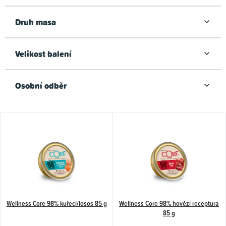
Druh masa
Velikost balení
Osobní odběr
V
ý
p
i
s
p
Wellness Core 98% kuřecí/losos 85 g
Wellness Core 98% hovězí receptura
r
85 g
o