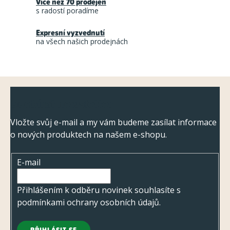
Více než 70 prodejen
c
s radostí poradíme
í
Expresní vyzvednutí
p
na všech našich prodejnách
r
v
k
Z
y
Odebírat newsletter
á
v
ý
p
Vložte svůj e-mail a my vám budeme zasílat informace
p
o nových produktech na našem e-shopu.
a
i
t
s
E-mail
í
u
Přihlášením k odběru novinek souhlasíte s
podmínkami ochrany osobních údajů
.