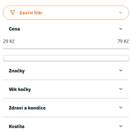
a
z
Zavřít filtr
e
n
Cena
í
29
Kč
79
Kč
p
r
o
d
Značky
u
k
Věk kočky
t
ů
Zdraví a kondice
Kvalita