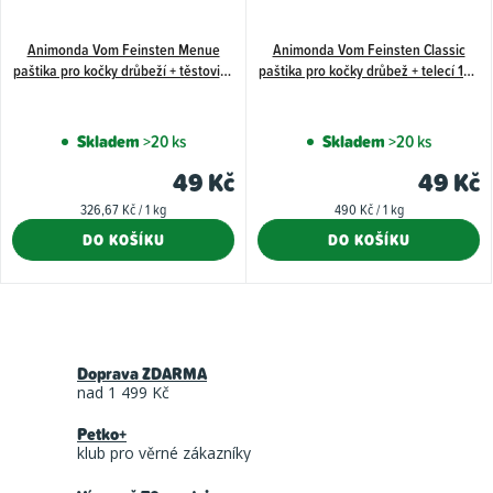
Animonda Vom Feinsten Menue
Animonda Vom Feinsten Classic
paštika pro kočky drůbeží + těstoviny
paštika pro kočky drůbež + telecí 100
150 g
g
Skladem
>20 ks
Skladem
>20 ks
49 Kč
49 Kč
Měrná
Měrná
326,67 Kč / 1 kg
490 Kč / 1 kg
cena:
cena:
DO KOŠÍKU
DO KOŠÍKU
O
v
Doprava ZDARMA
l
nad 1 499 Kč
á
Petko+
d
klub pro věrné zákazníky
a