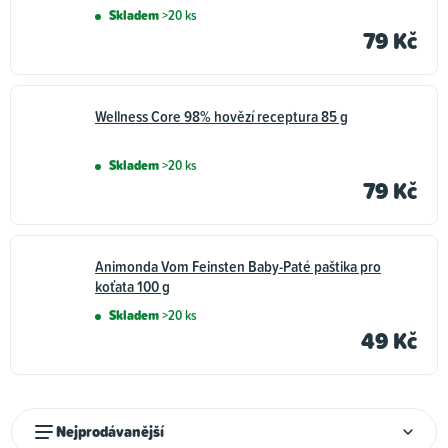
Skladem
>20 ks
79 Kč
Wellness Core 98% hovězí receptura 85 g
Skladem
>20 ks
79 Kč
Animonda Vom Feinsten Baby-Paté paštika pro
koťata 100 g
Skladem
>20 ks
49 Kč
Ř
Nejprodávanější