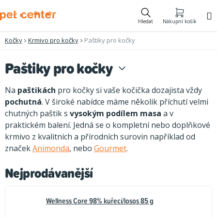
Přejít
na
Hledat
Nákupní košík
obsah
Kočky
Krmivo pro kočky
Paštiky pro kočky
Paštiky pro kočky
Na
paštikách
pro kočky si vaše kočička dozajista vždy
pochutná
. V široké nabídce máme několik příchutí velmi
chutných paštik s
vysokým podílem masa
a v
praktickém balení. Jedná se o kompletní nebo doplňkové
krmivo z kvalitních a přírodních surovin například od
značek
Animonda
, nebo
Gourmet
.
Nejprodávanější
Wellness Core 98% kuřecí/losos 85 g