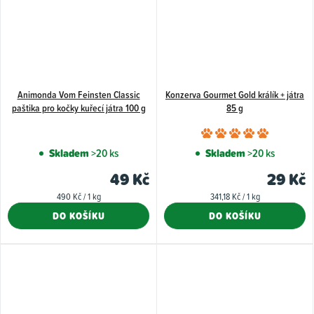
Animonda Vom Feinsten Classic
Konzerva Gourmet Gold králík + játra
paštika pro kočky kuřecí játra 100 g
85 g
Průměr
hodnoce
Skladem
>20 ks
Skladem
>20 ks
produkt
49 Kč
29 Kč
je
Měrná
Měrná
490 Kč / 1 kg
341,18 Kč / 1 kg
5,0
cena:
cena:
DO KOŠÍKU
DO KOŠÍKU
z
5
hvězdiče