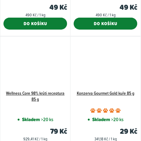
produktu
49 Kč
49 Kč
je
Měrná
Měrná
490 Kč / 1 kg
490 Kč / 1 kg
5,0
cena:
cena:
DO KOŠÍKU
DO KOŠÍKU
z
5
hvězdiček.
Wellness Core 98% krůtí receptura
Konzerva Gourmet Gold kuře 85 g
85 g
Průměr
hodnoce
Skladem
>20 ks
Skladem
>20 ks
produkt
79 Kč
29 Kč
je
Měrná
Měrná
929,41 Kč / 1 kg
341,18 Kč / 1 kg
5,0