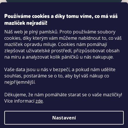
Používáme cookies a díky tomu víme, co má váš
mazlíček nejradši!
Možnosti platby:
Náš web je plný pamlsků. Proto používáme soubory
Dobírkou
cookies, díky kterým vám můžeme nabídnout to, co váš
Hotově i kartou na pobočce
mazlíček opravdu miluje. Cookies nám pomáhají
zlepšovat uživatelské prostředí, přizpůsobovat obsah
na míru a analyzovat kolik páníčků u nás nakupuje.
Vaše data jsou u nás v bezpečí, a pokud nám udělíte
souhlas, postaráme se o to, aby byl váš nákup co
nejpříjemnější.
Děkujeme, že nám pomáháte starat se o vaše mazlíčky!
Více informací
zde
.
Nastavení
Copyright 2026
PetCenter.cz
. Všechna práva