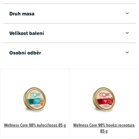
Druh masa
Velikost balení
Osobní odběr
V
ý
p
i
s
p
Wellness Core 98% kuřecí/losos 85 g
Wellness Core 98% hovězí receptura
r
85 g
o