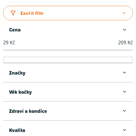
a
z
Zavřít filtr
e
n
Cena
í
29
Kč
209
Kč
p
r
o
d
Značky
u
k
Věk kočky
t
ů
Zdraví a kondice
Kvalita