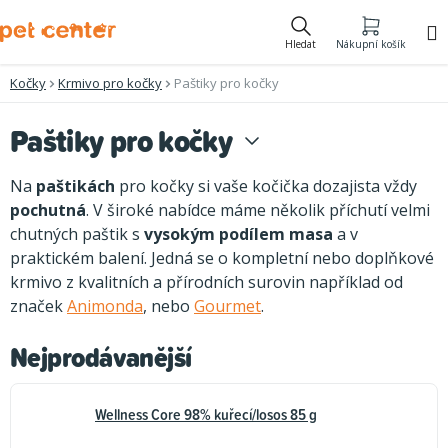
Přejít
na
Hledat
Nákupní košík
obsah
Kočky
Krmivo pro kočky
Paštiky pro kočky
Paštiky pro kočky
Na
paštikách
pro kočky si vaše kočička dozajista vždy
pochutná
. V široké nabídce máme několik příchutí velmi
chutných paštik s
vysokým podílem masa
a v
praktickém balení. Jedná se o kompletní nebo doplňkové
krmivo z kvalitních a přírodních surovin například od
značek
Animonda
, nebo
Gourmet
.
Nejprodávanější
Wellness Core 98% kuřecí/losos 85 g