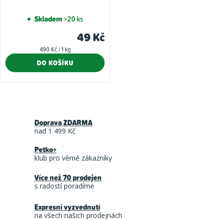
Skladem
>20 ks
49 Kč
Měrná
490 Kč / 1 kg
cena:
DO KOŠÍKU
O
v
Doprava ZDARMA
l
nad 1 499 Kč
á
Petko+
d
klub pro věrné zákazníky
a
Více než 70 prodejen
c
s radostí poradíme
í
Expresní vyzvednutí
p
na všech našich prodejnách