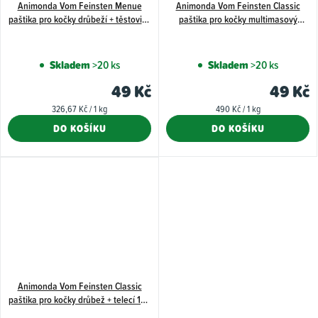
Animonda Vom Feinsten Menue
Animonda Vom Feinsten Classic
paštika pro kočky drůbeží + těstoviny
paštika pro kočky multimasový
150 g
koktejl 100 g
Skladem
>20 ks
Skladem
>20 ks
49 Kč
49 Kč
Měrná
Měrná
326,67 Kč / 1 kg
490 Kč / 1 kg
cena:
cena:
DO KOŠÍKU
DO KOŠÍKU
Animonda Vom Feinsten Classic
paštika pro kočky drůbež + telecí 100
g