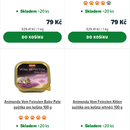
Průměr
d
hodnoce
Skladem
>20 ks
Skladem
>20 ks
u
produkt
79 Kč
79 Kč
k
je
Měrná
Měrná
929,41 Kč / 1 kg
929,41 Kč / 1 kg
4,0
t
cena:
cena:
DO KOŠÍKU
DO KOŠÍKU
z
ů
5
hvězdiče
Animonda Vom Feinsten Baby-Paté
Animonda Vom Feinsten Kitten
paštika pro koťata 100 g
paštika pro koťata jehněčí 100 g
Průměrné
hodnocení
Skladem
>20 ks
Skladem
>20 ks