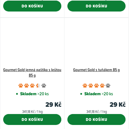
cena:
cena:
DO KOŠÍKU
DO KOŠÍKU
z
5
hvězdiče
Gourmet Gold jemná paštika s krůtou
Gourmet Gold s tuňákem 85 g
85 g
Průměrné
Průměr
hodnocení
hodnoce
Skladem
>20 ks
Skladem
>20 ks
produktu
produkt
29 Kč
29 Kč
je
je
Měrná
Měrná
341,18 Kč / 1 kg
341,18 Kč / 1 kg
3,7
4,0
cena:
cena:
DO KOŠÍKU
DO KOŠÍKU
z
z
5
5