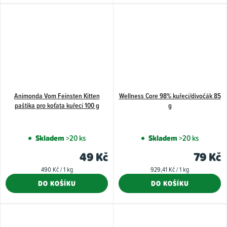
hvězdiček.
hvězdiče
Animonda Vom Feinsten Kitten
Wellness Core 98% kuřecí/divočák 85
paštika pro koťata kuřecí 100 g
g
Skladem
>20 ks
Skladem
>20 ks
49 Kč
79 Kč
Měrná
Měrná
490 Kč / 1 kg
929,41 Kč / 1 kg
cena:
cena:
DO KOŠÍKU
DO KOŠÍKU