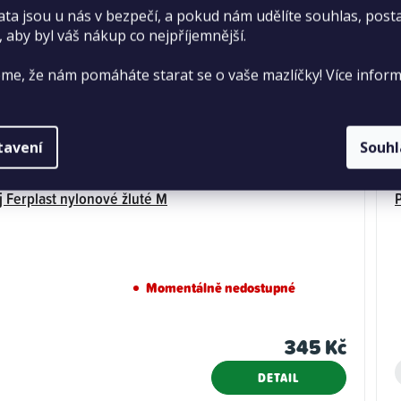
ata jsou u nás v bezpečí, a pokud nám udělíte souhlas, pos
, aby byl váš nákup co nejpříjemnější.
me, že nám pomáháte starat se o vaše mazlíčky! Více inform
tavení
Souh
j Ferplast nylonové žluté M
Momentálně nedostupné
345 Kč
DETAIL