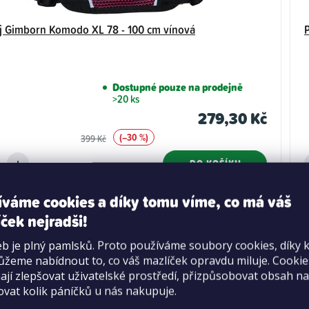
j Gimborn Komodo XL 78 - 100 cm vínová
Dostupné pouze na prodejně
>20 ks
279,30 Kč
(–30 %)
399 Kč
DO KOŠÍKU
íváme cookies a díky tomu víme, co má váš
ček nejradši!
b je plný pamlsků. Proto používáme soubory cookies, díky 
žeme nabídnout to, co váš mazlíček opravdu miluje. Cooki
jí zlepšovat uživatelské prostředí, přizpůsobovat obsah na
ovat kolik páníčků u nás nakupuje.