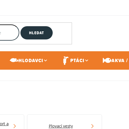
HLEDAT
HLODAVCI
PTÁCI
AKVA /
ort a
Plovací vesty