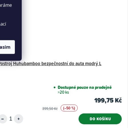
taráme
ací
lasím
Postroj Huhubamboo bezpečnostní do auta modrý L
Dostupné pouze na prodejně
>20 ks
199,75 Kč
(–50 %)
399,50 Kč
DO KOŠÍKU