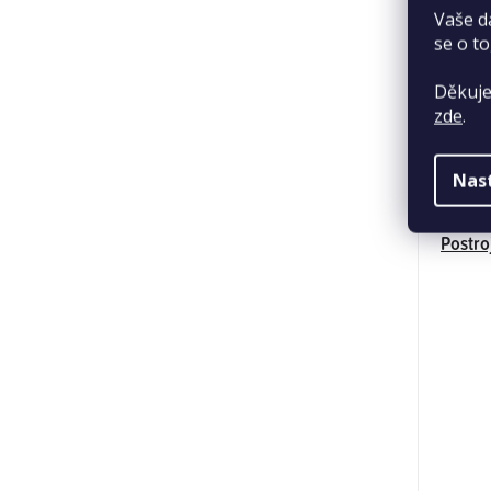
Vaše d
se o to
Děkuje
zde
.
Nas
Postro