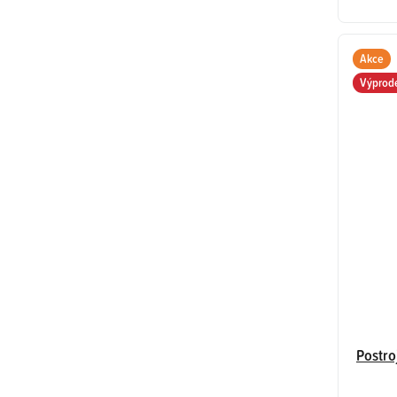
Akce
Výprod
Postr