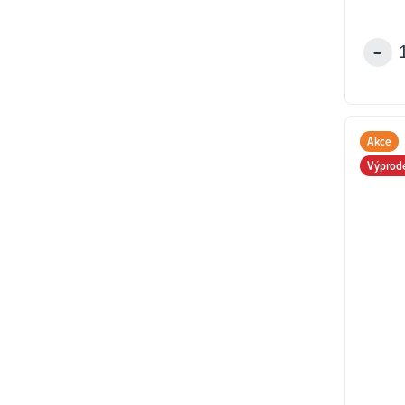
Akce
Výprod