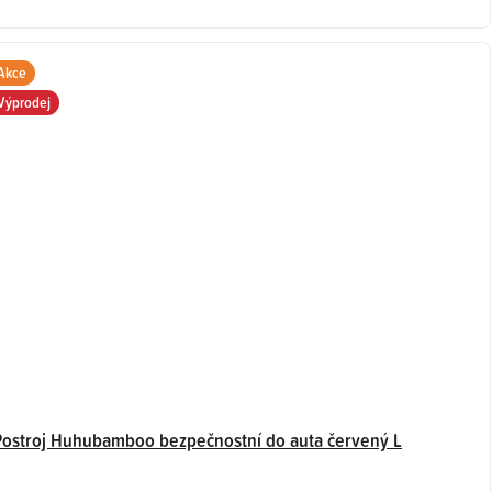
Akce
Výprodej
Postroj Huhubamboo bezpečnostní do auta červený L