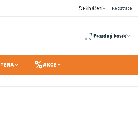
Přihlášení
Registrace
Prázdný košík
Nákupní
košík
 TERA
AKCE