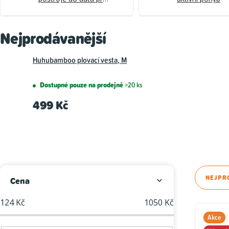
psy
Nejprodávanější
Huhubamboo plovací vesta, M
Dostupné pouze na prodejně
>20 ks
499 Kč
P
Ř
NEJPR
Cena
o
a
124
Kč
1050
Kč
V
s
z
Akce