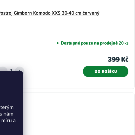
Postroj Gimborn Komodo XXS 30-40 cm červený
Dostupné pouze na prodejně
20 ks
399 Kč
DO KOŠÍKU
Akce
kterým
Výprodej
es nám
 míru a