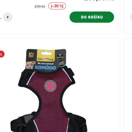
(–30 %)
299 Kč
DO KOŠÍKU
ej