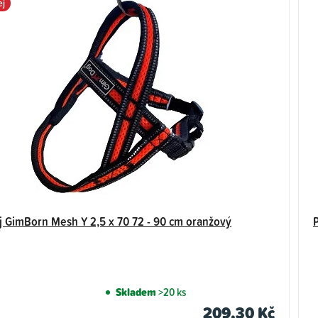
ej
j GimBorn Mesh Y 2,5 x 70 72 - 90 cm oranžový
Skladem
>20 ks
209,30 Kč