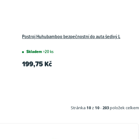
Postroj Huhubamboo bezpečnostní do auta šedivý L
Skladem
>20 ks
199,75 Kč
Stránka
10
z
10
-
203
položek celkem