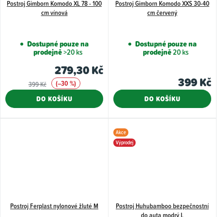
Postroj Gimborn Komodo XL 78 - 100
Postroj Gimborn Komodo XXS 30-40
cm vínová
cm červený
Dostupné pouze na
Dostupné pouze na
prodejně
>20 ks
prodejně
20 ks
279,30 Kč
399 Kč
(–30 %)
399 Kč
DO KOŠÍKU
DO KOŠÍKU
Akce
Výprodej
Postroj Ferplast nylonové žluté M
Postroj Huhubamboo bezpečnostní
do auta modrý L