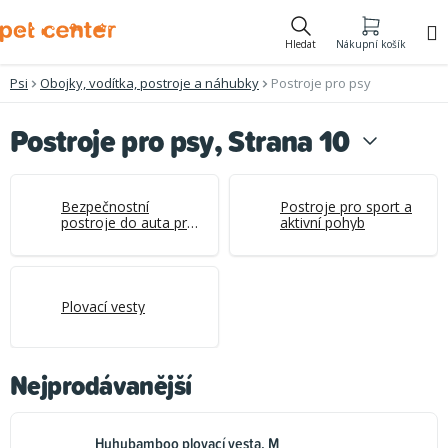
Přejít
na
Hledat
Nákupní košík
obsah
Psi
Obojky, vodítka, postroje a náhubky
Postroje pro psy
Postroje pro psy
, Strana 10
Bezpečnostní
Postroje pro sport a
postroje do auta pro
aktivní pohyb
psy
Plovací vesty
Nejprodávanější
Huhubamboo plovací vesta, M