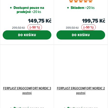
Průměr
hodnoce
Dostupné pouze na
Skladem
>20 ks
prodejně
>20 ks
produkt
je
149,75 Kč
199,75 Kč
5,0
(–50 %)
(–50 %)
299,50 Kč
399,50 Kč
z
DO KOŠÍKU
DO KOŠÍKU
5
hvězdiče
FERPLAST ERGOCOMFORT NORDIC 3
FERPLAST ERGOCOMFORT NORDIC 2
postroj
postroj