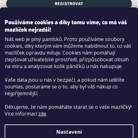
REGISTROVAT
Používáme cookies a díky tomu víme, co má váš
mazlíček nejradši!
Možnosti platby:
Náš web je plný pamlsků. Proto používáme soubory
Dobírkou
cookies, díky kterým vám můžeme nabídnout to, co váš
Hotově i kartou na pobočce
mazlíček opravdu miluje. Cookies nám pomáhají
zlepšovat uživatelské prostředí, přizpůsobovat obsah
na míru a analyzovat kolik páníčků u nás nakupuje.
Vaše data jsou u nás v bezpečí, a pokud nám udělíte
souhlas, postaráme se o to, aby byl váš nákup co
nejpříjemnější.
Děkujeme, že nám pomáháte starat se o vaše mazlíčky!
Více informací
zde
.
Nastavení