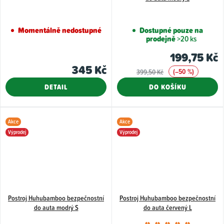
Momentálně nedostupné
Dostupné pouze na
prodejně
>20 ks
199,75 Kč
345 Kč
(–50 %)
399,50 Kč
DETAIL
DO KOŠÍKU
Akce
Akce
Výprodej
Výprodej
Postroj Huhubamboo bezpečnostní
Postroj Huhubamboo bezpečnostní
do auta modrý S
do auta červený L