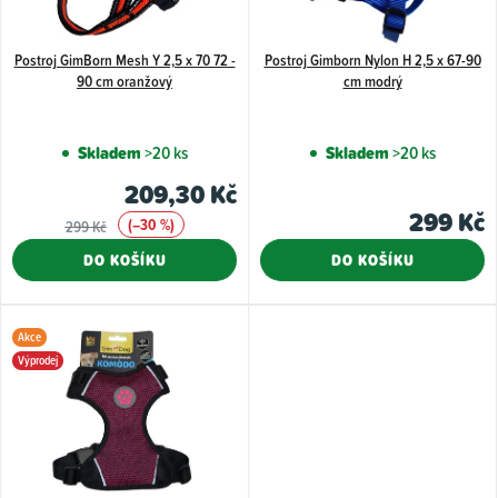
s
p
Postroj GimBorn Mesh Y 2,5 x 70 72 -
Postroj Gimborn Nylon H 2,5 x 67-90
r
90 cm oranžový
cm modrý
o
d
Skladem
>20 ks
Skladem
>20 ks
u
209,30 Kč
k
299 Kč
(–30 %)
299 Kč
t
DO KOŠÍKU
DO KOŠÍKU
ů
Akce
Výprodej