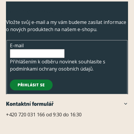
Z
v
Odebírat newsletter
á
ý
p
p
Vložte svůj e-mail a my vám budeme zasílat informace
o nových produktech na našem e-shopu.
a
i
s
t
E-mail
u
í
Přihlášením k odběru novinek souhlasíte s
podmínkami ochrany osobních údajů
.
PŘIHLÁSIT SE
Kontaktní formulář
+420 720 031 166 od 9:30 do 16:30