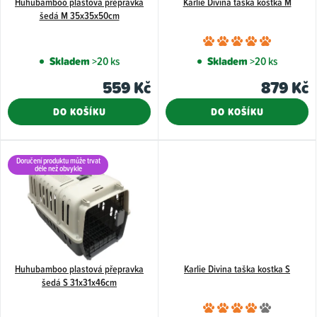
Huhubamboo plastová přepravka
Karlie Divina taška kostka M
r
šedá M 35x35x50cm
o
Průměr
d
hodnoce
Skladem
>20 ks
Skladem
>20 ks
u
produkt
559 Kč
879 Kč
k
je
5,0
t
DO KOŠÍKU
DO KOŠÍKU
z
ů
5
hvězdiče
Doručení produktu může trvat
déle než obvykle
Huhubamboo plastová přepravka
Karlie Divina taška kostka S
šedá S 31x31x46cm
Průměr