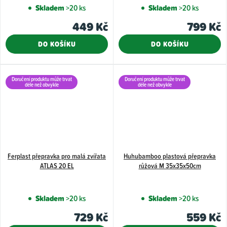
hodnoce
Skladem
>20 ks
Skladem
>20 ks
produkt
449 Kč
799 Kč
je
4,0
DO KOŠÍKU
DO KOŠÍKU
z
5
hvězdiče
Doručení produktu může trvat
Doručení produktu může trvat
déle než obvykle
déle než obvykle
Ferplast přepravka pro malá zvířata
Huhubamboo plastová přepravka
ATLAS 20 EL
růžová M 35x35x50cm
Skladem
>20 ks
Skladem
>20 ks
729 Kč
559 Kč