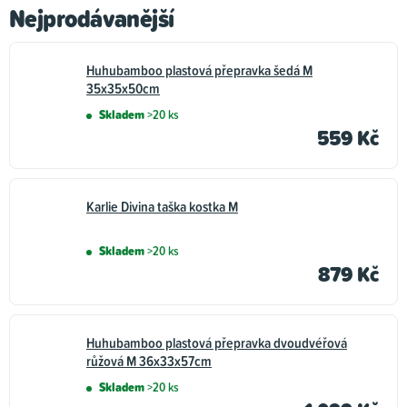
Nejprodávanější
Huhubamboo plastová přepravka šedá M
35x35x50cm
Skladem
>20 ks
559 Kč
Karlie Divina taška kostka M
Skladem
>20 ks
879 Kč
Huhubamboo plastová přepravka dvoudvéřová
růžová M 36x33x57cm
Skladem
>20 ks