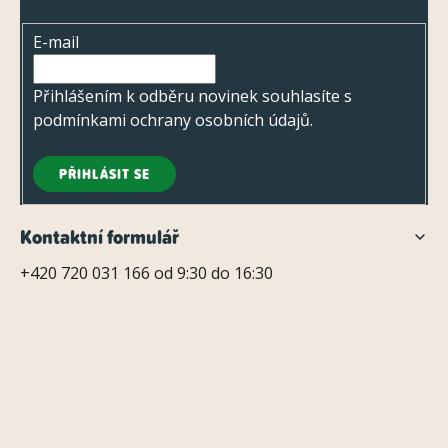
i
t
s
E-mail
í
u
Přihlášením k odběru novinek souhlasíte s
podmínkami ochrany osobních údajů
.
PŘIHLÁSIT SE
Kontaktní formulář
+420 720 031 166 od 9:30 do 16:30