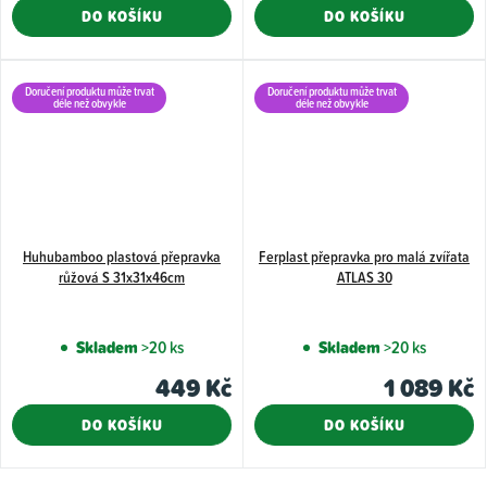
DO KOŠÍKU
DO KOŠÍKU
Doručení produktu může trvat
Doručení produktu může trvat
déle než obvykle
déle než obvykle
Huhubamboo plastová přepravka
Ferplast přepravka pro malá zvířata
růžová S 31x31x46cm
ATLAS 30
Skladem
>20 ks
Skladem
>20 ks
449 Kč
1 089 Kč
DO KOŠÍKU
DO KOŠÍKU