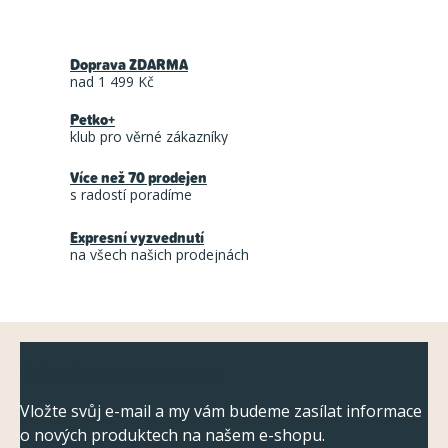
O
v
Doprava ZDARMA
l
nad 1 499 Kč
á
Petko+
d
klub pro věrné zákazníky
a
Více než 70 prodejen
c
s radostí poradíme
í
Expresní vyzvednutí
p
na všech našich prodejnách
r
v
k
Z
y
Odebírat newsletter
á
v
ý
p
Vložte svůj e-mail a my vám budeme zasílat informace
p
o nových produktech na našem e-shopu.
a