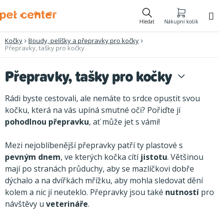
Přejít
na
Hledat
Nákupní košík
obsah
Kočky
Boudy, pelíšky a přepravky pro kočky
Přepravky, tašky pro kočky
Přepravky, tašky pro kočky
Rádi byste cestovali, ale nemáte to srdce opustit svou
kočku, která na vás upíná smutné oči? Pořiďte jí
pohodlnou přepravku
, ať může jet s vámi!
Mezi nejoblíbenější přepravky patří ty plastové s
pevným dnem
, ve kterých kočka cítí
jistotu
. Většinou
mají po stranách průduchy, aby se mazlíčkovi dobře
dýchalo a na dvířkách mřížku, aby mohla sledovat dění
kolem a nic jí neuteklo. Přepravky jsou také
nutností
pro
návštěvy u
veterináře
.