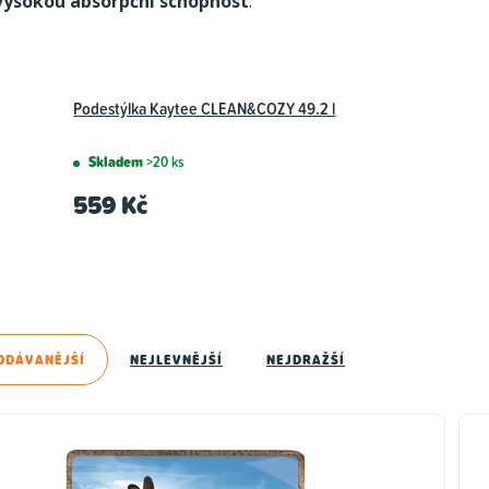
vysokou absorpční schopnost
.
Podestýlka Kaytee CLEAN&COZY 49.2 l
Skladem
>20 ks
559 Kč
ODÁVANĚJŠÍ
NEJLEVNĚJŠÍ
NEJDRAŽŠÍ