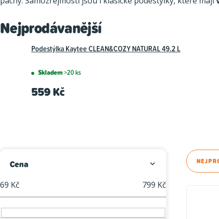
pachy. Samozřejmostí jsou i klasické podestýlky, které mají
Nejprodávanější
Podestýlka Kaytee CLEAN&COZY NATURAL 49.2 L
Skladem
>20 ks
559 Kč
P
Ř
NEJPR
Cena
o
a
69
Kč
799
Kč
V
s
z
ý
t
e