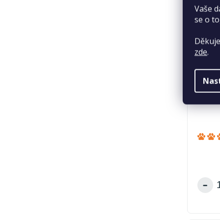
Vaše d
se o to
Děkuje
zde
.
Nas
Podest