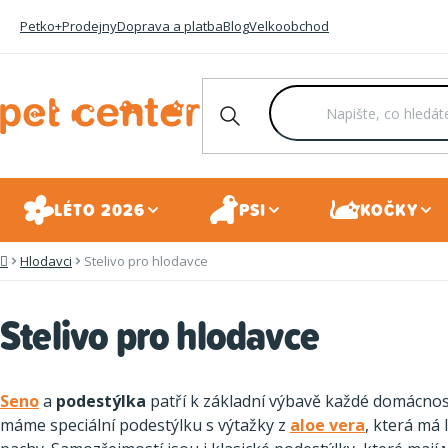
Přejít
Petko+
Prodejny
Doprava a platba
Blog
Velkoobchod
na
obsah
LÉTO 2026
PSI
KOČKY
Hlodavci
Stelivo pro hlodavce
Domů
Stelivo pro hlodavce
Seno
a
podestýlka
patří k základní výbavě každé domácnosti
máme speciální podestýlku s výtažky z
aloe vera
, která má 