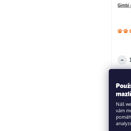
Gimbi 
Použ
mazlí
Náš we
vám mů
pomáha
analyz