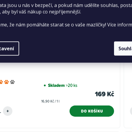
ata jsou u nás v bezpečí, a pokud nám udělíte souhlas, pos
, aby byl váš nákup co nejpříjemnější.
me, že nám pomáháte starat se o vaše mazlíčky! Více inform
tavení
Souh
ýlka kukuřičná hrubá 10 l
Průměrné
Skladem
>20 ks
hodnocení
169 Kč
produktu
Měrná
16,90 Kč / 1 l
je
cena:
4,0
DO KOŠÍKU
z
5
hvězdiček.