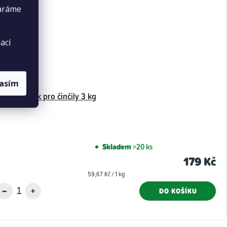
taráme
ací
lasím
LHOTA písek pro činčily 3 kg
Skladem
>20 ks
179 Kč
Měrná
59,67 Kč / 1 kg
cena:
DO KOŠÍKU