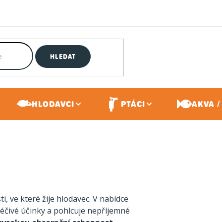
HLEDAT
HLODAVCI
PTÁCI
AKVA /
, ve které žije hlodavec. V nabídce
léčivé účinky a pohlcuje nepříjemné