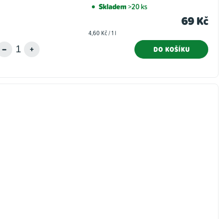
Skladem
>20 ks
69 Kč
Měrná
4,60 Kč / 1 l
cena:
DO KOŠÍKU