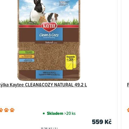
týlka Kaytee CLEAN&COZY NATURAL 49.2 L
Průměrné
Skladem
>20 ks
hodnocení
559 Kč
produktu
Měrná
11,36 Kč / 1 l