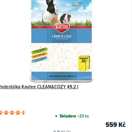
Podestýlka Kaytee CLEAN&COZY 49.2 l
Průměrné
Skladem
>20 ks
hodnocení
559 Kč
produktu
Měrná
11,36 Kč / 1 l