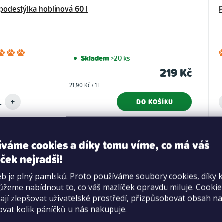
podestýlka hoblinová 60 l
Průměrné
Skladem
>20 ks
hodnocení
219 Kč
produktu
Měrná
21,90 Kč / 1 l
je
cena:
5,0
DO KOŠÍKU
z
5
hvězdiček.
íváme cookies a díky tomu víme, co má váš
ček nejradši!
b je plný pamlsků. Proto používáme soubory cookies, díky 
žeme nabídnout to, co váš mazlíček opravdu miluje. Cooki
jí zlepšovat uživatelské prostředí, přizpůsobovat obsah na
ovat kolik páníčků u nás nakupuje.