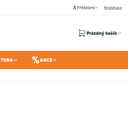
Přihlášení
Registrace
Prázdný košík
Nákupní
košík
 TERA
AKCE