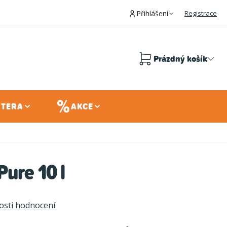
Přihlášení
Registrace
Prázdný košík
Nákupní
košík
 TERA
AKCE
Pure 10 l
sti hodnocení