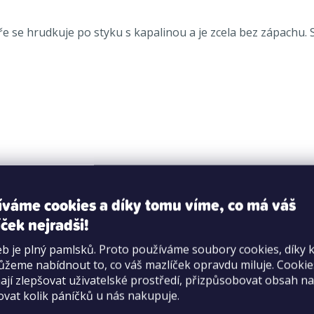
e se hrudkuje po styku s kapalinou a je zcela bez zápachu. 
íváme cookies a díky tomu víme, co má váš
ček nejradši!
b je plný pamlsků. Proto používáme soubory cookies, díky 
žeme nabídnout to, co váš mazlíček opravdu miluje. Cooki
jí zlepšovat uživatelské prostředí, přizpůsobovat obsah na
ovat kolik páníčků u nás nakupuje.