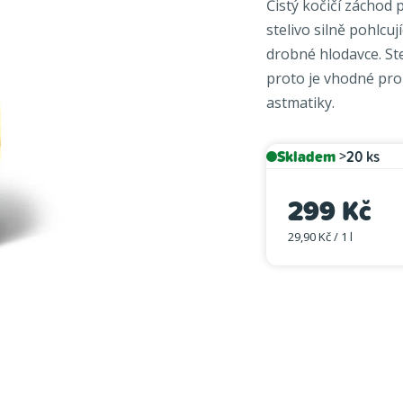
Čistý kočičí záchod p
je
stelivo silně pohlcuj
5,0
drobné hlodavce. Ste
z
proto je vhodné pro 
5
hvězdiček.
astmatiky.
Skladem
>20 ks
299 Kč
29,90 Kč / 1 l
Měrná cena: