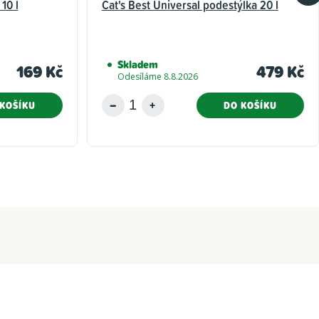
10 l
Cat's Best Universal podestýlka 20 l
Skladem
169 Kč
479 Kč
Odesíláme 8.8.2026
KOŠÍKU
DO KOŠÍKU