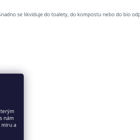
Snadno se likviduje do toalety, do kompostu nebo do bio odp
kterým
es nám
 míru a