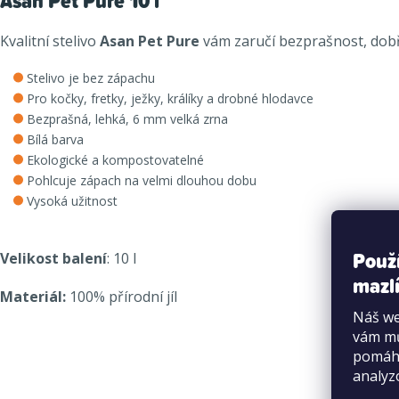
Asan Pet Pure 10 l
Kvalitní stelivo
Asan Pet Pure
vám zaručí bezprašnost, dobř
Stelivo je bez zápachu
Pro kočky, fretky, ježky, králíky a drobné hlodavce
Bezprašná, lehká, 6 mm velká zrna
Bílá barva
Ekologické a kompostovatelné
Pohlcuje zápach na velmi dlouhou dobu
Vysoká užitnost
Použ
Velikost balení
: 10 l
mazlí
Materiál:
100% přírodní jíl
Náš we
vám mů
pomáha
analyz