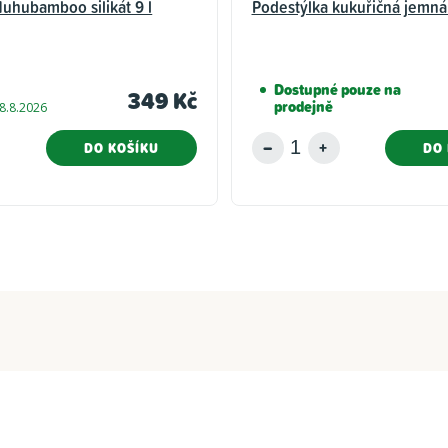
uhubamboo silikát 9 l
Podestýlka kukuřičná jemná 
Dostupné pouze na
349 Kč
prodejně
8.8.2026
DO KOŠÍKU
DO 