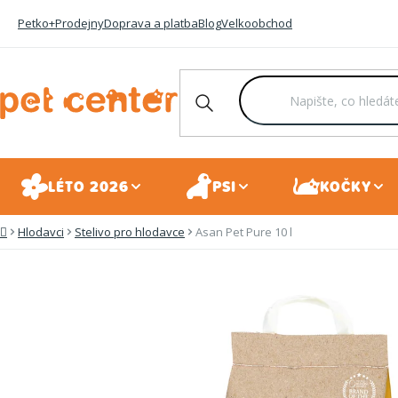
Přejít
Petko+
Prodejny
Doprava a platba
Blog
Velkoobchod
na
obsah
LÉTO 2026
PSI
KOČKY
Hlodavci
Stelivo pro hlodavce
Asan Pet Pure 10 l
Domů