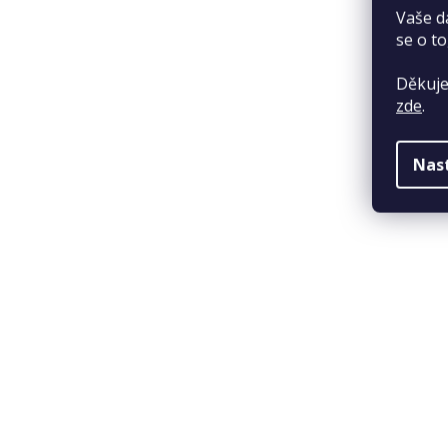
Vaše d
se o to
Děkuje
zde
.
Nas