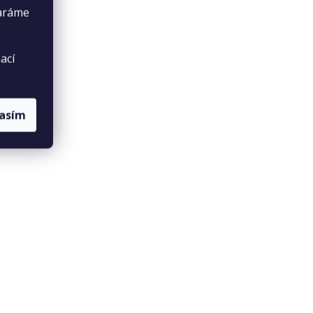
taráme
ací
lasím