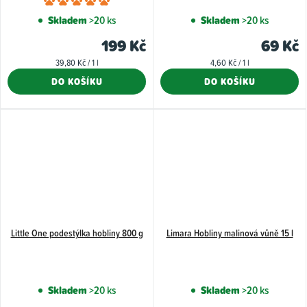
Průměrné
hodnocení
Skladem
>20 ks
Skladem
>20 ks
produktu
199 Kč
69 Kč
je
Měrná
Měrná
39,80 Kč / 1 l
4,60 Kč / 1 l
5,0
cena:
cena:
DO KOŠÍKU
DO KOŠÍKU
z
5
hvězdiček.
Little One podestýlka hobliny 800 g
Limara Hobliny malinová vůně 15 l
Skladem
>20 ks
Skladem
>20 ks