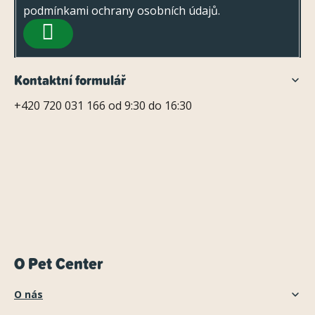
u
podmínkami ochrany osobních údajů
.
í
PŘIHLÁSIT
SE
Kontaktní formulář
+420 720 031 166 od 9:30 do 16:30
O Pet Center
O nás