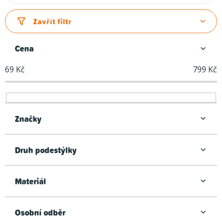
a
z
Zavřít filtr
e
n
Cena
í
69
Kč
799
Kč
p
r
o
d
Značky
u
k
Druh podestýlky
t
ů
Materiál
Osobní odběr