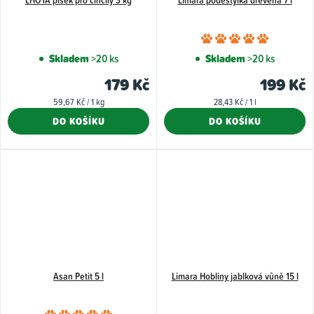
Průměr
hodnoce
Skladem
>20 ks
Skladem
>20 ks
produkt
179 Kč
199 Kč
je
Měrná
Měrná
59,67 Kč / 1 kg
28,43 Kč / 1 l
5,0
cena:
cena:
DO KOŠÍKU
DO KOŠÍKU
z
5
hvězdiče
Asan Petit 5 l
Limara Hobliny jablková vůně 15 l