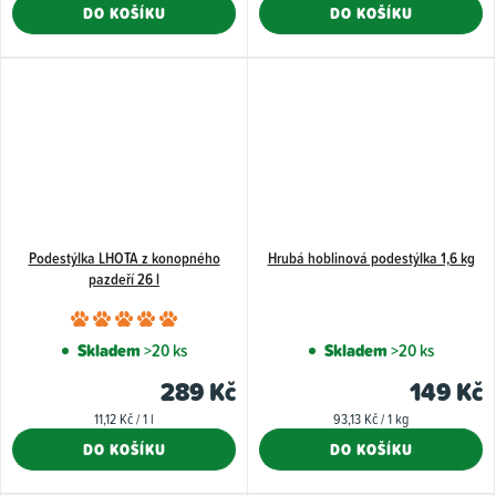
cena:
cena:
DO KOŠÍKU
DO KOŠÍKU
z
5
hvězdiče
Podestýlka LHOTA z konopného
Hrubá hoblinová podestýlka 1,6 kg
pazdeří 26 l
Průměrné
hodnocení
Skladem
>20 ks
Skladem
>20 ks
produktu
289 Kč
149 Kč
je
Měrná
Měrná
11,12 Kč / 1 l
93,13 Kč / 1 kg
5,0
cena:
cena:
DO KOŠÍKU
DO KOŠÍKU
z
5