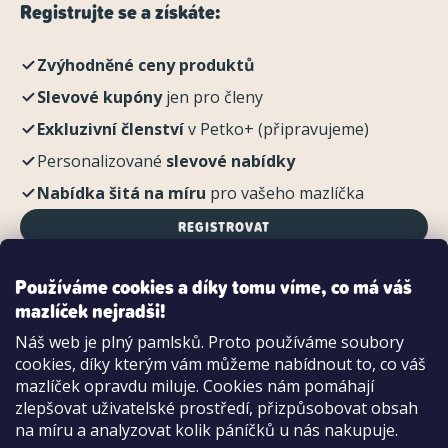
Registrujte se a získáte:
Zvýhodněné ceny produktů
Slevové kupóny
jen pro členy
Exkluzivní členství
v Petko+ (připravujeme)
Personalizované
slevové nabídky
Nabídka šitá na míru
pro vašeho mazlíčka
REGISTROVAT
Používáme cookies a díky tomu víme, co má váš
mazlíček nejradši!
Možnosti platby:
Náš web je plný pamlsků. Proto používáme soubory
Dobírkou
cookies, díky kterým vám můžeme nabídnout to, co váš
Hotově i kartou na pobočce
mazlíček opravdu miluje. Cookies nám pomáhají
zlepšovat uživatelské prostředí, přizpůsobovat obsah
na míru a analyzovat kolik páníčků u nás nakupuje.