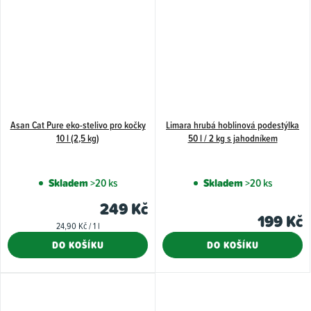
hvězdiček.
Asan Cat Pure eko-stelivo pro kočky
Limara hrubá hoblinová podestýlka
10 l (2,5 kg)
50 l / 2 kg s jahodníkem
Skladem
>20 ks
Skladem
>20 ks
249 Kč
199 Kč
Měrná
24,90 Kč / 1 l
cena:
DO KOŠÍKU
DO KOŠÍKU