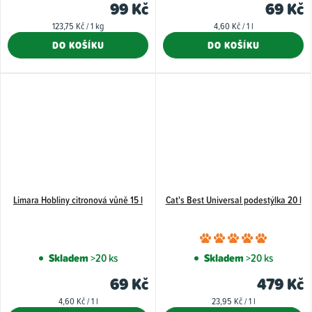
99 Kč
69 Kč
Měrná
Měrná
123,75 Kč / 1 kg
4,60 Kč / 1 l
cena:
cena:
DO KOŠÍKU
DO KOŠÍKU
Limara Hobliny citronová vůně 15 l
Cat's Best Universal podestýlka 20 l
Průměr
hodnoce
Skladem
>20 ks
Skladem
>20 ks
produkt
69 Kč
479 Kč
je
Měrná
Měrná
4,60 Kč / 1 l
23,95 Kč / 1 l
5,0