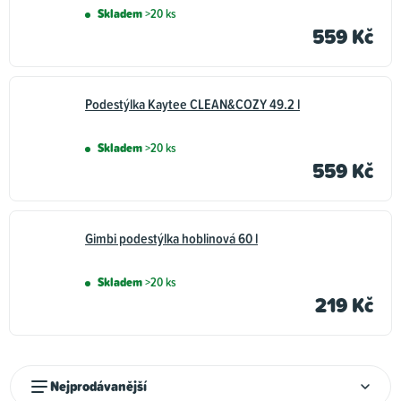
Skladem
>20 ks
559 Kč
Podestýlka Kaytee CLEAN&COZY 49.2 l
Skladem
>20 ks
559 Kč
Gimbi podestýlka hoblinová 60 l
Skladem
>20 ks
219 Kč
Ř
Nejprodávanější