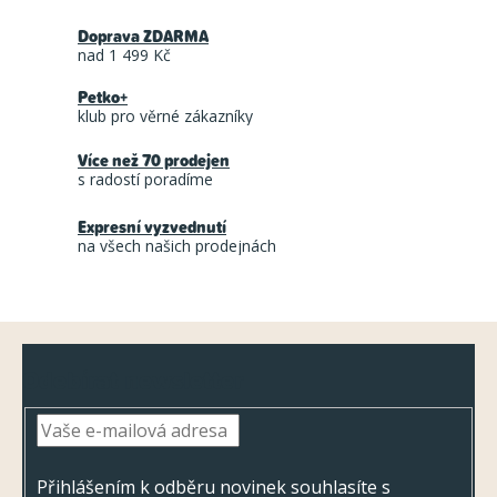
r
l
á
Doprava ZDARMA
á
n
nad 1 499 Kč
d
k
Petko+
a
o
klub pro věrné zákazníky
c
v
á
Více než 70 prodejen
í
s radostí poradíme
n
p
í
r
Expresní vyzvednutí
na všech našich prodejnách
v
k
y
Z
v
Odebírat newsletter
ý
á
p
p
i
a
s
t
Přihlášením k odběru novinek souhlasíte s