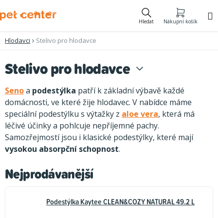
Přejít
na
Hledat
Nákupní košík
obsah
Hlodavci
Stelivo pro hlodavce
Stelivo pro hlodavce
Seno
a
podestýlka
patří k základní výbavě každé
domácnosti, ve které žije hlodavec. V nabídce máme
speciální podestýlku s výtažky z
aloe vera
, která má
léčivé účinky a pohlcuje nepříjemné pachy.
Samozřejmostí jsou i klasické podestýlky, které mají
vysokou absorpční schopnost
.
Nejprodávanější
Podestýlka Kaytee CLEAN&COZY NATURAL 49.2 L