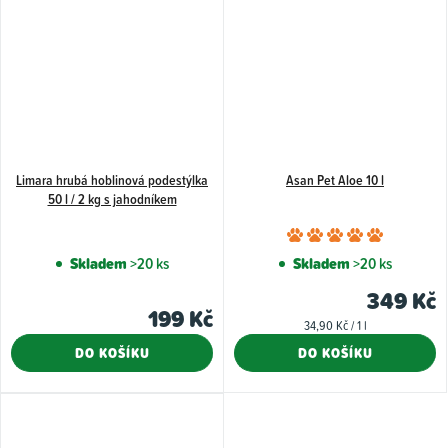
Limara hrubá hoblinová podestýlka
Asan Pet Aloe 10 l
50 l / 2 kg s jahodníkem
Průměr
hodnoce
Skladem
>20 ks
Skladem
>20 ks
produkt
349 Kč
je
199 Kč
Měrná
34,90 Kč / 1 l
5,0
cena:
DO KOŠÍKU
DO KOŠÍKU
z
5
hvězdiče