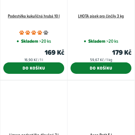
Podestýlka kukuřičná hrubá 10 l
LHOTA písek pro činčily 3 kg
Průměrné
hodnocení
Skladem
>20 ks
Skladem
>20 ks
produktu
169 Kč
179 Kč
je
Měrná
Měrná
16,90 Kč / 1 l
59,67 Kč / 1 kg
4,0
cena:
cena:
DO KOŠÍKU
DO KOŠÍKU
z
5
hvězdiček.
Limara podestýlka dřevěná 7 l
Asan Petit 5 l