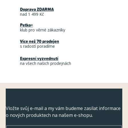
r
l
á
Doprava ZDARMA
á
n
nad 1 499 Kč
d
k
Petko+
a
o
klub pro věrné zákazníky
c
v
á
Více než 70 prodejen
í
s radostí poradíme
n
p
í
r
Expresní vyzvednutí
na všech našich prodejnách
v
k
y
Z
v
Odebírat newsletter
ý
á
p
p
Vložte svůj e-mail a my vám budeme zasílat informace
i
o nových produktech na našem e-shopu.
a
s
t