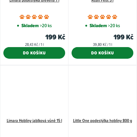
Průměrné
Průměr
hodnocení
hodnoce
Skladem
>20 ks
Skladem
>20 ks
produktu
produkt
199 Kč
199 Kč
je
je
Měrná
Měrná
28,43 Kč / 1 l
39,80 Kč / 1 l
5,0
5,0
cena:
cena:
DO KOŠÍKU
DO KOŠÍKU
z
z
5
5
hvězdiček.
hvězdiče
Limara Hobliny jablková vůně 15 l
Little One podestýlka hobliny 800 g