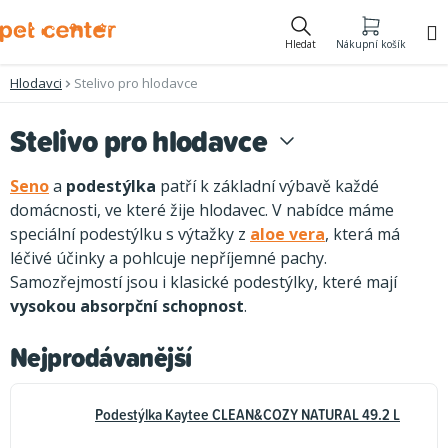
Přejít
na
Hledat
Nákupní košík
obsah
Hlodavci
Stelivo pro hlodavce
Stelivo pro hlodavce
Seno
a
podestýlka
patří k základní výbavě každé
domácnosti, ve které žije hlodavec. V nabídce máme
speciální podestýlku s výtažky z
aloe vera
, která má
léčivé účinky a pohlcuje nepříjemné pachy.
Samozřejmostí jsou i klasické podestýlky, které mají
vysokou absorpční schopnost
.
Nejprodávanější
Podestýlka Kaytee CLEAN&COZY NATURAL 49.2 L