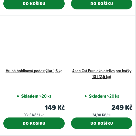
cena:
cena:
DO KOŠÍKU
DO KOŠÍKU
z
z
5
5
hvězdiček.
hvězdiče
Hrubá hoblinová podestýlka 1,6 kg
Asan Cat Pure eko-stelivo pro kočky
10 l (2,5 kg)
Skladem
>20 ks
Skladem
>20 ks
149 Kč
249 Kč
Měrná
Měrná
93,13 Kč / 1 kg
24,90 Kč / 1 l
cena:
cena:
DO KOŠÍKU
DO KOŠÍKU