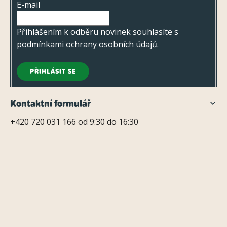
u
E-mail
í
Přihlášením k odběru novinek souhlasíte s
podmínkami ochrany osobních údajů
.
PŘIHLÁSIT SE
Kontaktní formulář
+420 720 031 166 od 9:30 do 16:30