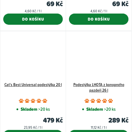
69 Kč
69 Kč
Měrná
Měrná
4,60 Kč / 1 l
4,60 Kč / 1 l
cena:
cena:
DO KOŠÍKU
DO KOŠÍKU
Cat's Best Universal podestýlka 20 l
Podestýlka LHOTA z konopného
pazdeří 26 l
Průměrné
Průměr
hodnocení
hodnoce
Skladem
>20 ks
Skladem
>20 ks
produktu
produkt
479 Kč
289 Kč
je
je
Měrná
Měrná
23,95 Kč / 1 l
11,12 Kč / 1 l
5,0
5,0