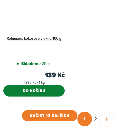
Robimaus kokosové vlákno 100 g
Skladem
>20 ks
139 Kč
Měrná
1 390 Kč / 1 kg
cena:
DO KOŠÍKU
NAČÍST 13 DALŠÍCH
1
2
O
S
t
v