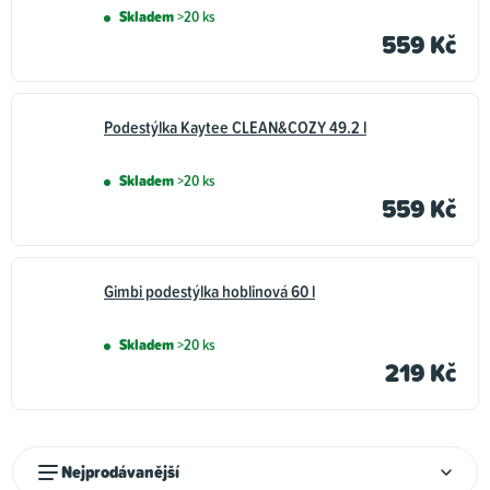
Skladem
>20 ks
559 Kč
Podestýlka Kaytee CLEAN&COZY 49.2 l
Skladem
>20 ks
559 Kč
Gimbi podestýlka hoblinová 60 l
Skladem
>20 ks
219 Kč
Ř
Nejprodávanější