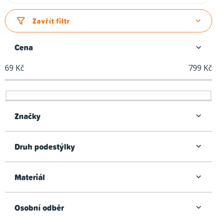
a
z
Zavřít filtr
e
n
Cena
í
69
Kč
799
Kč
p
r
o
d
Značky
u
k
Druh podestýlky
t
ů
Materiál
Osobní odběr