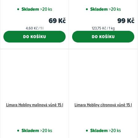
Skladem
>20 ks
Skladem
>20 ks
69 Kč
99 Kč
Měrná
Měrná
4,60 Kč / 1 l
123,75 Kč / 1 kg
cena:
cena:
DO KOŠÍKU
DO KOŠÍKU
Limara Hobliny malinová vůně 15 l
Limara Hobliny citronová vůně 15 l
Skladem
>20 ks
Skladem
>20 ks