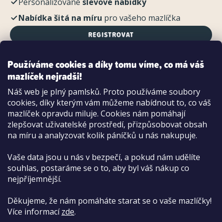
Personalizované
slevové nabídky
Nabídka šitá na míru
pro vašeho mazlíčka
REGISTROVAT
Používáme cookies a díky tomu víme, co má váš
mazlíček nejradši!
Možnosti platby:
Náš web je plný pamlsků. Proto používáme soubory
Dobírkou
cookies, díky kterým vám můžeme nabídnout to, co váš
Hotově i kartou na pobočce
mazlíček opravdu miluje. Cookies nám pomáhají
zlepšovat uživatelské prostředí, přizpůsobovat obsah
na míru a analyzovat kolik páníčků u nás nakupuje.
Vaše data jsou u nás v bezpečí, a pokud nám udělíte
souhlas, postaráme se o to, aby byl váš nákup co
nejpříjemnější.
Děkujeme, že nám pomáháte starat se o vaše mazlíčky!
Více informací
zde
.