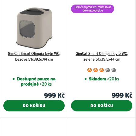
hvězdiček.
hvězdiče
Doručení produktu může trvat
déle než obvykle
GimCat Smart Olimpia kryté WC,
GimCat Smart Olimpia kryté WC,
béžové 51x39,5x44 cm
zelené 51x39,5x44 cm
Průměr
hodnoce
Dostupné pouze na
Skladem
>20 ks
prodejně
>20 ks
produkt
je
999 Kč
999 Kč
3,0
DO KOŠÍKU
DO KOŠÍKU
z
5
hvězdiče