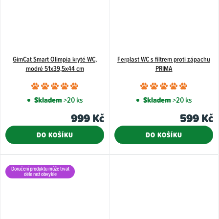
GimCat Smart Olimpia kryté WC,
Ferplast WC s filtrem proti zápachu
modré 51x39,5x44 cm
PRIMA
Průměrné
Průměr
hodnocení
hodnoce
Skladem
>20 ks
Skladem
>20 ks
produktu
produkt
999 Kč
599 Kč
je
je
5,0
5,0
DO KOŠÍKU
DO KOŠÍKU
z
z
5
5
hvězdiček.
hvězdiče
Doručení produktu může trvat
déle než obvykle