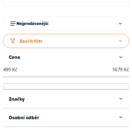
Ř
Nejprodávanější
a
z
Zavřít filtr
e
n
Cena
í
499
Kč
1679
Kč
p
r
o
d
Značky
u
k
Osobní odběr
t