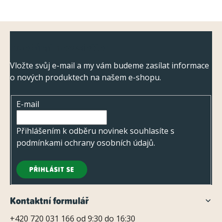
v
k
Z
y
Odebírat newsletter
á
v
ý
p
Vložte svůj e-mail a my vám budeme zasílat informace
p
o nových produktech na našem e-shopu.
a
i
t
s
E-mail
í
u
Přihlášením k odběru novinek souhlasíte s
podmínkami ochrany osobních údajů
.
PŘIHLÁSIT SE
Kontaktní formulář
+420 720 031 166 od 9:30 do 16:30