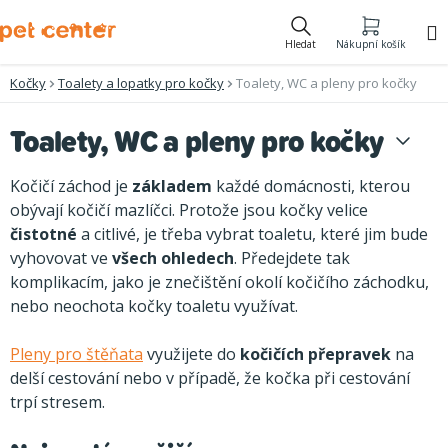
Přejít
na
Hledat
Nákupní košík
obsah
Kočky
Toalety a lopatky pro kočky
Toalety, WC a pleny pro kočky
Toalety, WC a pleny pro kočky
Kočičí záchod je
základem
každé domácnosti, kterou
obývají kočičí mazlíčci. Protože jsou kočky velice
čistotné
a citlivé, je třeba vybrat toaletu, které jim bude
vyhovovat ve
všech ohledech
. Předejdete tak
komplikacím, jako je znečištění okolí kočičího záchodku,
nebo neochota kočky toaletu využívat.
Pleny pro štěňata
využijete do
kočičích přepravek
na
delší cestování nebo v případě, že kočka při cestování
trpí stresem.