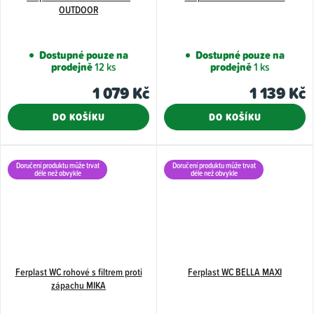
OUTDOOR
Dostupné pouze na
Dostupné pouze na
prodejně
12 ks
prodejně
1 ks
1 079 Kč
1 139 Kč
DO KOŠÍKU
DO KOŠÍKU
Doručení produktu může trvat
Doručení produktu může trvat
déle než obvykle
déle než obvykle
Ferplast WC rohové s filtrem proti
Ferplast WC BELLA MAXI
zápachu MIKA