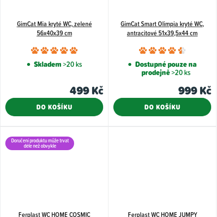
GimCat Mia kryté WC, zelené
GimCat Smart Olimpia kryté WC,
56x40x39 cm
antracitové 51x39,5x44 cm
Průměrné
Průměr
hodnocení
hodnoce
Skladem
>20 ks
Dostupné pouze na
prodejně
>20 ks
produktu
produkt
je
je
499 Kč
999 Kč
5,0
4,5
DO KOŠÍKU
DO KOŠÍKU
z
z
5
5
hvězdiček.
hvězdiče
Doručení produktu může trvat
déle než obvykle
Ferplast WC HOME COSMIC
Ferplast WC HOME JUMPY