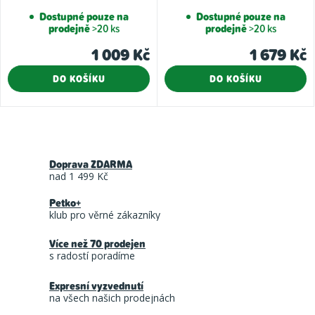
Dostupné pouze na
Dostupné pouze na
prodejně
>20 ks
prodejně
>20 ks
1 009 Kč
1 679 Kč
DO KOŠÍKU
DO KOŠÍKU
O
v
Doprava ZDARMA
l
nad 1 499 Kč
á
Petko+
d
klub pro věrné zákazníky
a
Více než 70 prodejen
c
s radostí poradíme
í
Expresní vyzvednutí
p
na všech našich prodejnách
r