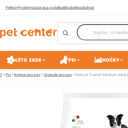
Přejít
Petko+
Prodejny
Doprava a platba
Blog
Velkoobchod
na
obsah
LÉTO 2026
PSI
KOČKY
Psi
Krmivo pro psy
Granule pro psy
Natural Trainer Medium Adult p
Domů