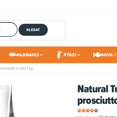
HLEDAT
HLODAVCI
PTÁCI
AKVA /
rosciutto a rýže 3 kg
Natural T
prosciutto
Průměrné