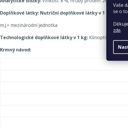
Analytické složky:
Vlhkost: 8 %, hrubý protein: 26 %, hrubý
Vaše d
se o to
Doplňkové látky:
Nutriční doplňkové látky v 1 kg:
Vitami
Děkuje
m.j.= mezinárodní jednotka
zde
.
Technologické doplňkové látky v 1 kg:
Klinoptilolit sed
Nas
Krmný návod: