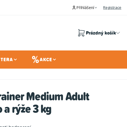
Přihlášení
Registrace
Prázdný košík
Nákupní
košík
 TERA
AKCE
rainer Medium Adult
 a rýže 3 kg