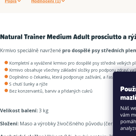
Popis
Hodnocení (1)
Natural Trainer Medium Adult prosciutto a rý
Krmivo speciálně navržené
pro dospělé psy středních pl
Kompletní a vyvážené krmivo pro dospělé psy středně velkých p
Krmivo obsahuje všechny základní složky pro podporu zdraví va
Doplněno o čekanku, která podporuje zažívání, a řasu Spirulina, k
S chutí šunky a rýže
Použ
Bez konzervantů, barviv a přidaných cukrů
mazlí
Náš we
Velikost balení:
3 kg
vám mů
pomáha
Složení:
Maso a výrobky živočišného původu (čerstvé kuřecí a
analyz