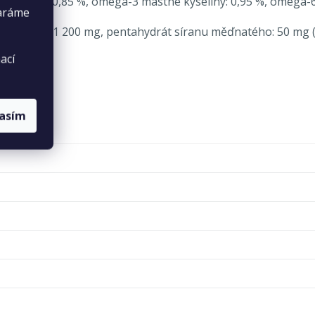
1 %, fosfor: 0,85 %, omega-3 mastné kyseliny: 0,95 %, omega-6
taráme
 cholin chlorid: 1 200 mg, pentahydrát síranu měďnatého: 50 
ací
lasím