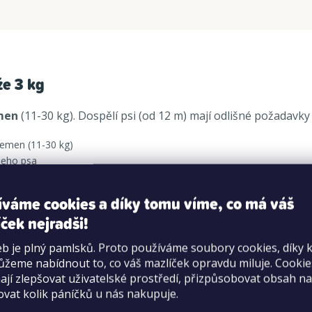
že 3 kg
emen
(11-30 kg). Dospělí psi (od 12 m) mají odlišné požadav
lemen (11-30 kg)
šeho psa
terá celkově podporuje vitalitu psa.
íváme cookies a díky tomu víme, co má váš
ček nejradši!
b je plný pamlsků. Proto používáme soubory cookies, díky 
žeme nabídnout to, co váš mazlíček opravdu miluje. Cooki
jí zlepšovat uživatelské prostředí, přizpůsobovat obsah na
 krůtí maso 10 %, dehydratované kuřecí a krůtí proteiny), k
ovat kolik páníčků u nás nakupuje.