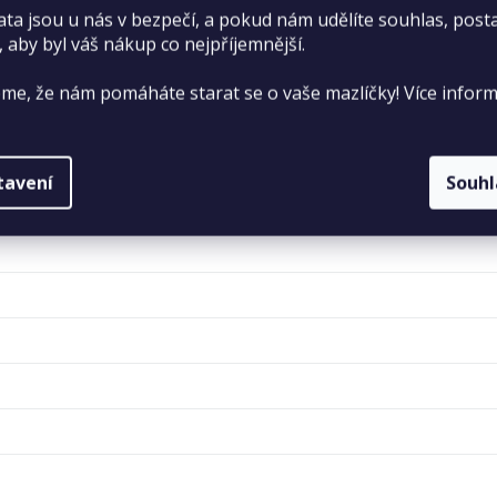
 tuk: 15 %, hrubá vláknina: 2 %, hrubý popel: 6,5 %, vápník: 
ata jsou u nás v bezpečí, a pokud nám udělíte souhlas, pos
, aby byl váš nákup co nejpříjemnější.
n A: 26 000 m.j., vitamin D3: 1 350 m.j., vitamin E: 355 mg,
me, že nám pomáháte starat se o vaše mazlíčky! Více inform
imentárního původu: 4 000 mg.
tavení
Souh