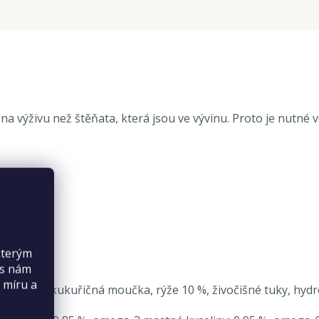
ky na výživu než štěňata, která jsou ve vývinu. Proto je nu
kterým
es nám
 míru a
ukuřice, kukuřičná moučka, rýže 10 %, živočišné tuky, hydrol