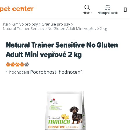
Přejít
na
Hledat
Nákupní košík
obsah
Psi
Krmivo pro psy
Granule pro psy
Natural Trainer Sensitive No Gluten Adult Mini vepřové 2 kg
Natural Trainer Sensitive No Gluten
Adult Mini vepřové 2 kg
Průměrné
Podrobnosti hodnocení
1 hodnocení
hodnocení
produktu
je
4,0
z
5
hvězdiček.