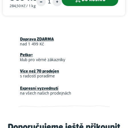
284,50 Kč / 1 kg
Měrná cena:
Doprava ZDARMA
nad 1 499 Kč
Petko+
klub pro věrné zákazníky
Více než 70 prodejen
s radostí poradíme
Expresní vyzvednutí
na všech našich prodejnách
Doporučujeme ještě přikoupit