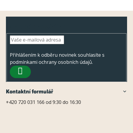
Z
Odebírat newsletter
á
p
a
t
Přihlášením k odběru novinek souhlasíte s
podmínkami ochrany osobních údajů
.
í
PŘIHLÁSIT
SE
Kontaktní formulář
+420 720 031 166 od 9:30 do 16:30