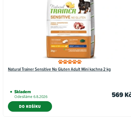
d
n
o
c
e
n
í
Natural Trainer Sensitive No Gluten Adult Mini kachna 2 kg
Skladem
569 K
Odesíláme 6.8.2026
DO KOŠÍKU