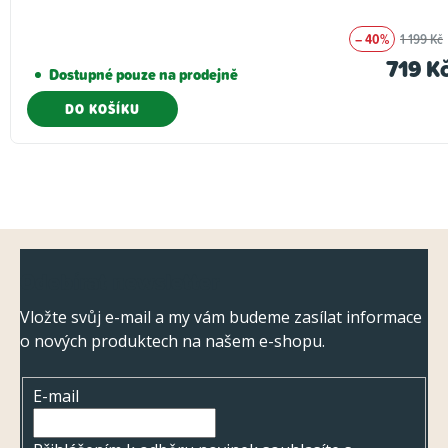
– 40%
1 199 Kč
719 K
Dostupné pouze na prodejně
DO KOŠÍKU
Z
Odebírat newsletter
á
p
Vložte svůj e-mail a my vám budeme zasílat informace
o nových produktech na našem e-shopu.
a
t
E-mail
í