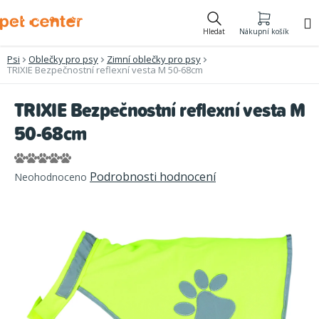
Přejít
na
Hledat
Nákupní košík
obsah
Psi
Oblečky pro psy
Zimní oblečky pro psy
TRIXIE Bezpečnostní reflexní vesta M 50-68cm
TRIXIE Bezpečnostní reflexní vesta M
50-68cm
Průměrné
Podrobnosti hodnocení
Neohodnoceno
hodnocení
produktu
je
0,0
z
5
hvězdiček.