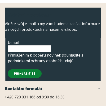
Z
Odebírat newsletter
á
p
Vložte svůj e-mail a my vám budeme zasílat informace
o nových produktech na našem e-shopu.
a
t
E-mail
í
Přihlášením k odběru novinek souhlasíte s
podmínkami ochrany osobních údajů
.
PŘIHLÁSIT SE
Kontaktní formulář
+420 720 031 166 od 9:30 do 16:30