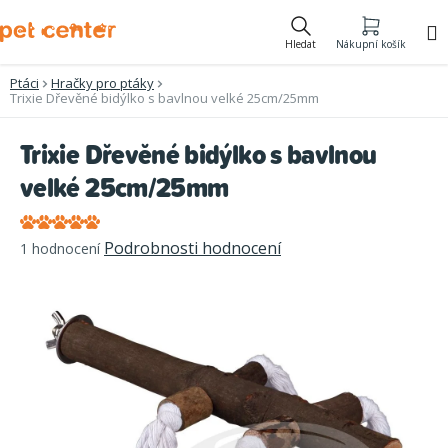
Přejít
na
Hledat
Nákupní košík
obsah
Ptáci
Hračky pro ptáky
Trixie Dřevěné bidýlko s bavlnou velké 25cm/25mm
Trixie Dřevěné bidýlko s bavlnou
velké 25cm/25mm
Průměrné
Podrobnosti hodnocení
1 hodnocení
hodnocení
produktu
je
5,0
z
5
hvězdiček.