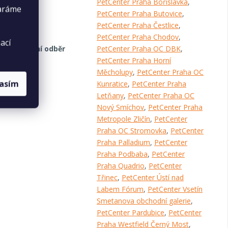
PetCenter Praha Bořislavka
,
taráme
PetCenter Praha Butovice
,
PetCenter Praha Čestlice
,
PetCenter Praha Chodov
,
ací
Osobní odběr
PetCenter Praha OC DBK
,
PetCenter Praha Horní
Měcholupy
,
PetCenter Praha OC
lasím
Kunratice
,
PetCenter Praha
Letňany
,
PetCenter Praha OC
Nový Smíchov
,
PetCenter Praha
Metropole Zličín
,
PetCenter
Praha OC Stromovka
,
PetCenter
Praha Palladium
,
PetCenter
Praha Podbaba
,
PetCenter
Praha Quadrio
,
PetCenter
Třinec
,
PetCenter Ústí nad
Labem Fórum
,
PetCenter Vsetín
Smetanova obchodní galerie
,
PetCenter Pardubice
,
PetCenter
Praha Westfield Černý Most
,