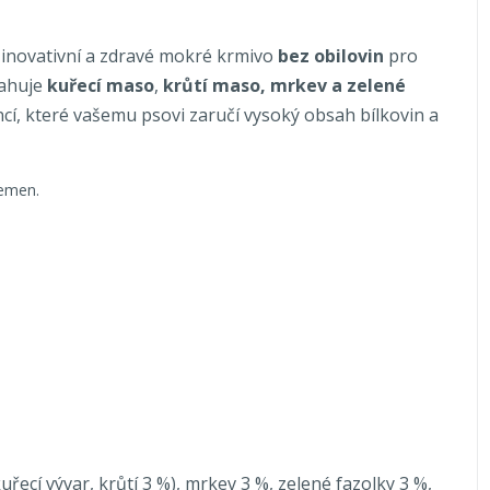
, inovativní a zdravé mokré krmivo
bez obilovin
pro
sahuje
kuřecí maso
,
krůtí maso, mrkev a zelené
ncí, které vašemu psovi zaručí vysoký obsah bílkovin a
lemen.
ecí vývar, krůtí 3 %), mrkev 3 %, zelené fazolky 3 %,