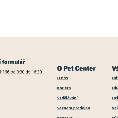
í formulář
O Pet Center
V
 166 od 9:30 do 16:30
O nás
Od
Kariéra
Ob
Vzdělávání
Oc
Seznam prodejen
Ve
Kontakt
Výr