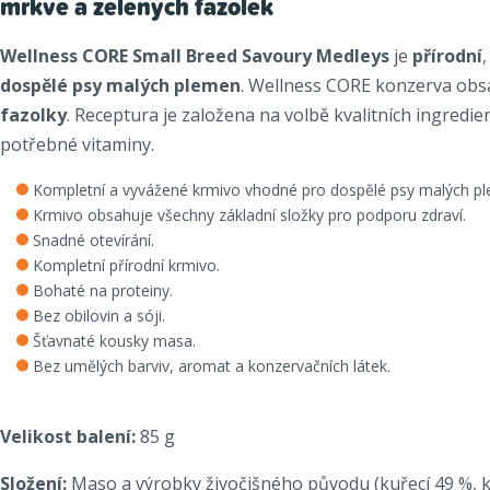
mrkve a zelených fazolek
Wellness CORE Small Breed Savoury Medleys
je
přírodní
dospělé psy malých plemen
. Wellness CORE konzerva ob
fazolky
. Receptura je založena na volbě kvalitních ingredie
potřebné vitaminy.
Kompletní a vyvážené krmivo vhodné pro dospělé psy malých p
Krmivo obsahuje všechny základní složky pro podporu zdraví.
Snadné otevírání.
Kompletní přírodní krmivo.
Bohaté na proteiny.
Bez obilovin a sóji.
Šťavnaté kousky masa.
Bez umělých barviv, aromat a konzervačních látek.
Velikost balení:
85 g
Složení:
Maso a výrobky živočišného původu (kuřecí 49 %, kuř