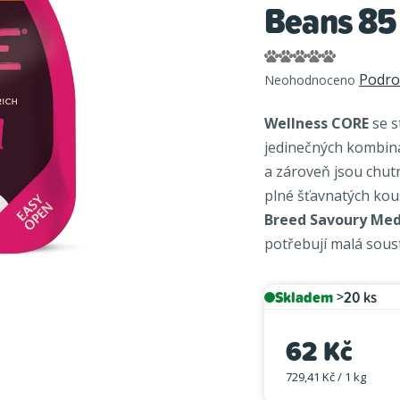
Beans 85
Průměrné
Podro
Neohodnoceno
hodnocení
produktu
Wellness CORE
se s
je
jedinečných kombinac
0,0
a zároveň jsou chut
z
plné šťavnatých ko
5
hvězdiček.
Breed Savoury Me
potřebují malá sousta
Skladem
>20 ks
62 Kč
729,41 Kč / 1 kg
Měrná cena: