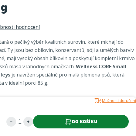
 g
bnosti hodnocení
tará o pečlivý výběr kvalitních surovin, které míchají do
í. Ty jsou bez obilovin, konzervantů, sóji a umělých barviv
né, mají vysoký obsah bílkovin a poskytují kompletní krmivo
usků masa v lahodných omáčkách.
Wellness CORE Small
dleys
je navržen speciálně pro malá plemena psů, která
 v ideální porci 85 g.
Možnosti doručení
DO KOŠÍKU