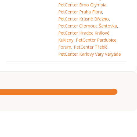
PetCenter Brno Olympia
,
PetCenter Praha Flora
,
PetCenter Krásné Březno
,
PetCenter Olomouc Šantovka
,
PetCenter Hradec Králové
Kukleny
,
PetCenter Pardubice
Forum
,
PetCenter Třebíč
,
PetCenter Karlovy Vary Varyáda