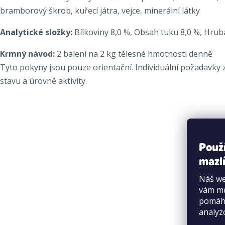
bramborový škrob, kuřecí játra, vejce, minerální látky
Analytické složky:
Bílkoviny 8,0 %, Obsah tuku 8,0 %, Hrub
Krmný návod:
2 balení na 2 kg tělesné hmotnosti denně
Tyto pokyny jsou pouze orientační. Individuální požadavky z
stavu a úrovně aktivity.
Použ
mazlí
Náš we
vám mů
pomáha
analyz