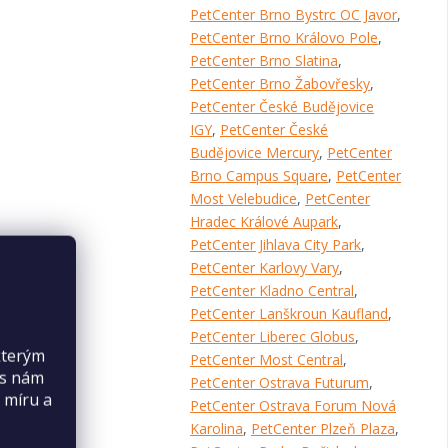
PetCenter Brno Bystrc OC Javor
,
PetCenter Brno Královo Pole
,
PetCenter Brno Slatina
,
PetCenter Brno Žabovřesky
,
PetCenter České Budějovice
IGY
,
PetCenter České
Budějovice Mercury
,
PetCenter
Brno Campus Square
,
PetCenter
Most Velebudice
,
PetCenter
Hradec Králové Aupark
,
PetCenter Jihlava City Park
,
PetCenter Karlovy Vary
,
PetCenter Kladno Central
,
PetCenter Lanškroun Kaufland
,
PetCenter Liberec Globus
,
kterým
PetCenter Most Central
,
es nám
PetCenter Ostrava Futurum
,
 míru a
PetCenter Ostrava Forum Nová
Karolina
,
PetCenter Plzeň Plaza
,