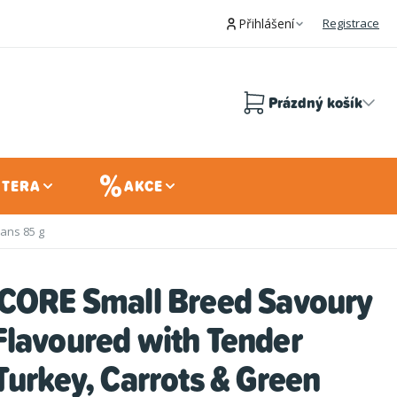
Přihlášení
Registrace
Prázdný košík
Nákupní
košík
 TERA
AKCE
ans 85 g
 CORE Small Breed Savoury
Flavoured with Tender
Turkey, Carrots & Green