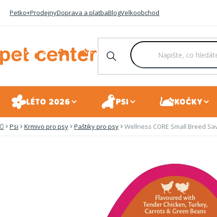
Přejít
Petko+
Prodejny
Doprava a platba
Blog
Velkoobchod
na
obsah
LÉTO 2026
PSI
KOČKY
Psi
Krmivo pro psy
Paštiky pro psy
Wellness CORE Small Breed Sav
Domů