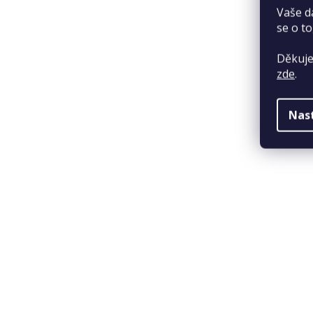
Vaše d
se o to
Děkuje
zde
.
Nas