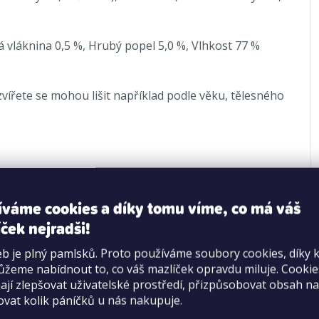
á vláknina 0,5 %, Hrubý popel 5,0 %, Vlhkost 77 %
vířete se mohou lišit například podle věku, tělesného
íváme cookies a díky tomu víme, co má váš
ček nejradši!
b je plný pamlsků. Proto používáme soubory cookies, díky 
žeme nabídnout to, co váš mazlíček opravdu miluje. Cooki
jí zlepšovat uživatelské prostředí, přizpůsobovat obsah na
ovat kolik páníčků u nás nakupuje.