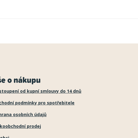
še o nákupu
stoupení od kupní smlouvy do 14 dnů
chodní podmínky pro spotřebitele
hrana osobních údajů
lkoobchodní prodej
obci