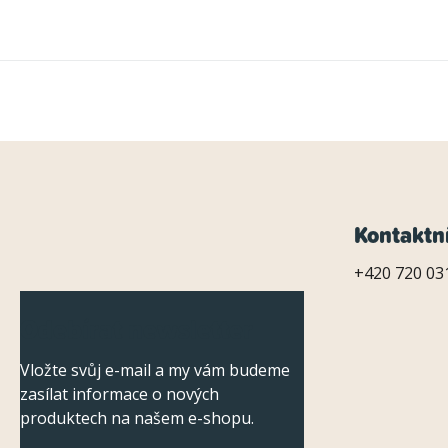
Z
Kontaktn
á
+420 720 031
p
Odebírat newsletter
a
Vložte svůj e-mail a my vám budeme
t
zasílat informace o nových
í
produktech na našem e-shopu.