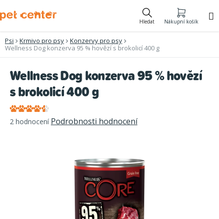
Přejít
na
Hledat
Nákupní košík
obsah
Psi
Krmivo pro psy
Konzervy pro psy
Wellness Dog konzerva 95 % hovězí s brokolicí 400 g
Wellness Dog konzerva 95 % hovězí
s brokolicí 400 g
Průměrné
Podrobnosti hodnocení
2 hodnocení
hodnocení
produktu
je
4,5
z
5
hvězdiček.