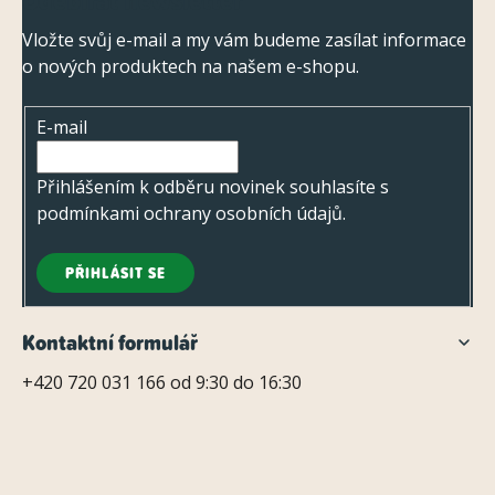
Odebírat newsletter
á
p
Vložte svůj e-mail a my vám budeme zasílat informace
o nových produktech na našem e-shopu.
a
t
E-mail
í
Přihlášením k odběru novinek souhlasíte s
podmínkami ochrany osobních údajů
.
PŘIHLÁSIT SE
Kontaktní formulář
+420 720 031 166 od 9:30 do 16:30