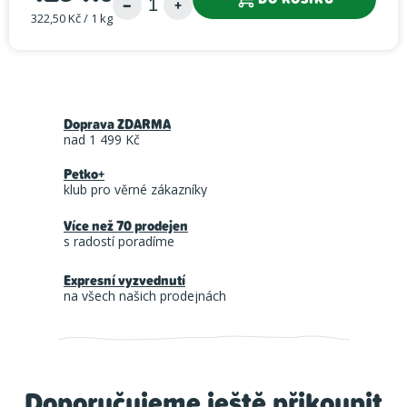
322,50 Kč / 1 kg
Měrná cena:
Doprava ZDARMA
nad 1 499 Kč
Petko+
klub pro věrné zákazníky
Více než 70 prodejen
s radostí poradíme
Expresní vyzvednutí
na všech našich prodejnách
Doporučujeme ještě přikoupit