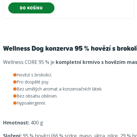
DO KOŠÍKU
Wellness Dog konzerva 95 % hovězí s brokol
Wellness CORE 95 % je
kompletní krmivo s hovězím ma
Hovězí s brokolicí.
Pro dospělé psy.
Bez umělých aromat a konzervačních látek.
Bez obsahu obilovin.
Hypoalergenní.
Hmotnost:
400 g
Složení:
95 % hovězí (66 % srdce, maso, játra, plíce, 29 % ho