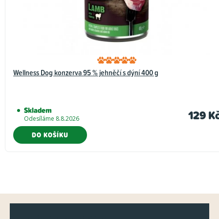
c
e
n
í
Wellness Dog konzerva 95 % jehněčí s dýní 400 g
Skladem
129 K
Odesíláme 8.8.2026
DO KOŠÍKU
Z