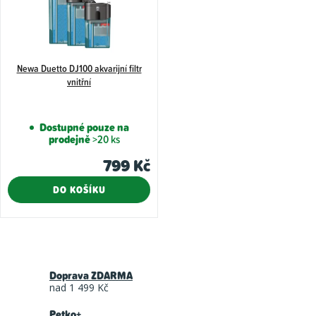
Newa Duetto DJ100 akvarijní filtr
vnitřní
Dostupné pouze na
prodejně
>20 ks
799 Kč
DO KOŠÍKU
O
v
Doprava ZDARMA
l
nad 1 499 Kč
á
Petko+