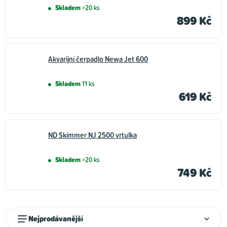
Skladem
>20 ks
899 Kč
Akvarijní čerpadlo Newa Jet 600
Skladem
11 ks
619 Kč
ND Skimmer NJ 2500 vrtulka
Skladem
>20 ks
749 Kč
Ř
Nejprodávanější