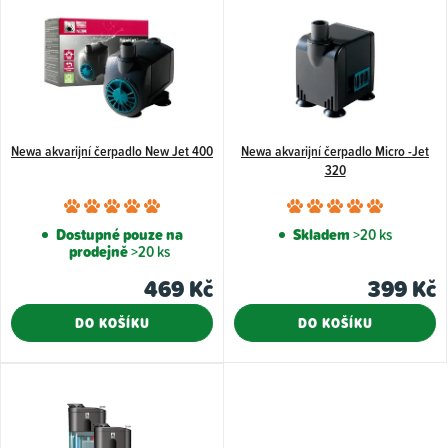
ý
p
i
s
p
Newa akvarijní čerpadlo New Jet 400
Newa akvarijní čerpadlo Micro -Jet
r
320
o
Průměrné
Průměr
d
hodnocení
hodnoce
Dostupné pouze na
Skladem
>20 ks
u
prodejně
>20 ks
produktu
produkt
k
je
je
469 Kč
399 Kč
5,0
5,0
t
DO KOŠÍKU
DO KOŠÍKU
z
z
ů
5
5
hvězdiček.
hvězdiče