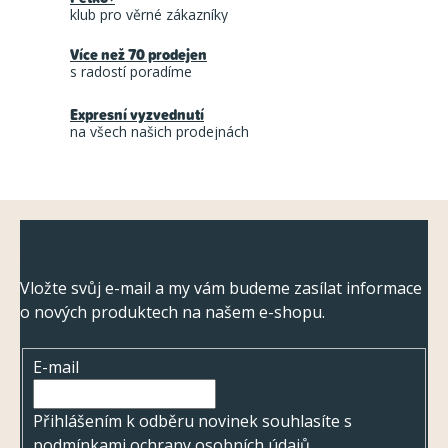
d
klub pro věrné zákazníky
a
Více než 70 prodejen
c
s radostí poradíme
í
Expresní vyzvednutí
p
na všech našich prodejnách
r
v
k
Z
y
Odebírat newsletter
á
v
ý
p
Vložte svůj e-mail a my vám budeme zasílat informace
p
o nových produktech na našem e-shopu.
a
i
t
s
E-mail
í
u
Přihlášením k odběru novinek souhlasíte s
podmínkami ochrany osobních údajů
.