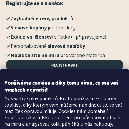
Registrujte se a získáte:
Zvýhodněné ceny produktů
Slevové kupóny
jen pro členy
Exkluzivní členství
v Petko+ (připravujeme)
Personalizované
slevové nabídky
Nabídka šitá na míru
pro vašeho mazlíčka
REGISTROVAT
Používáme cookies a díky tomu víme, co má váš
mazlíček nejradši!
Možnosti platby:
Náš web je plný pamlsků. Proto používáme soubory
Dobírkou
cookies, díky kterým vám můžeme nabídnout to, co váš
Hotově i kartou na pobočce
mazlíček opravdu miluje. Cookies nám pomáhají
zlepšovat uživatelské prostředí, přizpůsobovat obsah
na míru a analyzovat kolik páníčků u nás nakupuje.