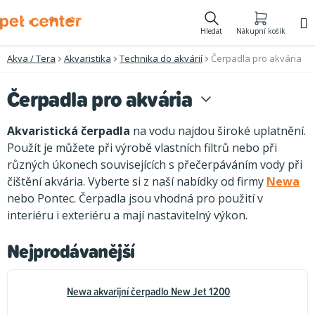
Přejít
na
Hledat
Nákupní košík
obsah
Akva / Tera
Akvaristika
Technika do akvárií
Čerpadla pro akvária
Čerpadla pro akvária
Akvaristická čerpadla
na vodu najdou široké uplatnění.
Použít je můžete při výrobě vlastních filtrů nebo při
různých úkonech souvisejících s přečerpáváním vody při
čištění akvária. Vyberte si z naší nabídky od firmy
Newa
nebo Pontec. Čerpadla jsou vhodná pro použití v
interiéru i exteriéru a mají nastavitelný výkon.
Nejprodávanější
Newa akvarijní čerpadlo New Jet 1200