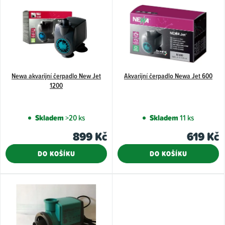
ý
p
i
s
p
Newa akvarijní čerpadlo New Jet
Akvarijní čerpadlo Newa Jet 600
r
1200
o
d
Skladem
>20 ks
Skladem
11 ks
u
899 Kč
619 Kč
k
t
DO KOŠÍKU
DO KOŠÍKU
ů