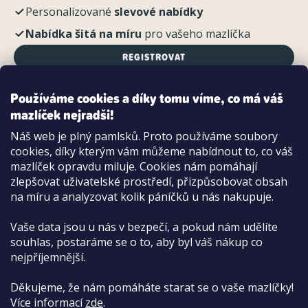
Personalizované
slevové nabídky
Nabídka šitá na míru
pro vašeho mazlíčka
REGISTROVAT
Používáme cookies a díky tomu víme, co má váš
mazlíček nejradši!
Možnosti platby:
Náš web je plný pamlsků. Proto používáme soubory
Dobírkou
cookies, díky kterým vám můžeme nabídnout to, co váš
Hotově i kartou na pobočce
mazlíček opravdu miluje. Cookies nám pomáhají
zlepšovat uživatelské prostředí, přizpůsobovat obsah
na míru a analyzovat kolik páníčků u nás nakupuje.
Vaše data jsou u nás v bezpečí, a pokud nám udělíte
souhlas, postaráme se o to, aby byl váš nákup co
nejpříjemnější.
Děkujeme, že nám pomáháte starat se o vaše mazlíčky!
Více informací
zde
.