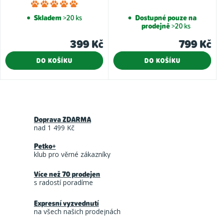
Průměrné
hodnocení
Skladem
>20 ks
Dostupné pouze na
prodejně
>20 ks
produktu
je
399 Kč
799 Kč
5,0
DO KOŠÍKU
DO KOŠÍKU
z
5
hvězdiček.
O
v
Doprava ZDARMA
l
nad 1 499 Kč
á
Petko+
d
klub pro věrné zákazníky
a
Více než 70 prodejen
c
s radostí poradíme
í
Expresní vyzvednutí
p
na všech našich prodejnách