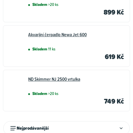
Skladem
>20 ks
899 Kč
Akvarijní čerpadlo Newa Jet 600
Skladem
11 ks
619 Kč
ND Skimmer NJ 2500 vrtulka
Skladem
>20 ks
749 Kč
Ř
Nejprodávanější