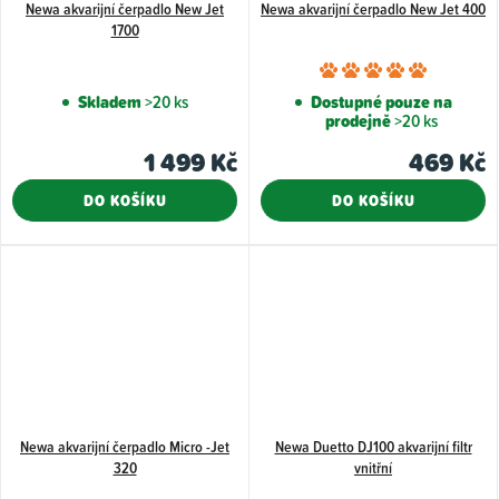
Newa akvarijní čerpadlo New Jet
Newa akvarijní čerpadlo New Jet 400
1700
Průměr
hodnoce
Skladem
>20 ks
Dostupné pouze na
prodejně
>20 ks
produkt
je
1 499 Kč
469 Kč
5,0
DO KOŠÍKU
DO KOŠÍKU
z
5
hvězdiče
Newa akvarijní čerpadlo Micro -Jet
Newa Duetto DJ100 akvarijní filtr
320
vnitřní