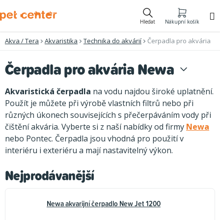
Přejít
na
Hledat
Nákupní košík
obsah
Akva / Tera
Akvaristika
Technika do akvárií
Čerpadla pro akvária
Čerpadla pro akvária Newa
Akvaristická čerpadla
na vodu najdou široké uplatnění.
Použít je můžete při výrobě vlastních filtrů nebo při
různých úkonech souvisejících s přečerpáváním vody při
čištění akvária. Vyberte si z naší nabídky od firmy
Newa
nebo Pontec. Čerpadla jsou vhodná pro použití v
interiéru i exteriéru a mají nastavitelný výkon.
Nejprodávanější
Newa akvarijní čerpadlo New Jet 1200