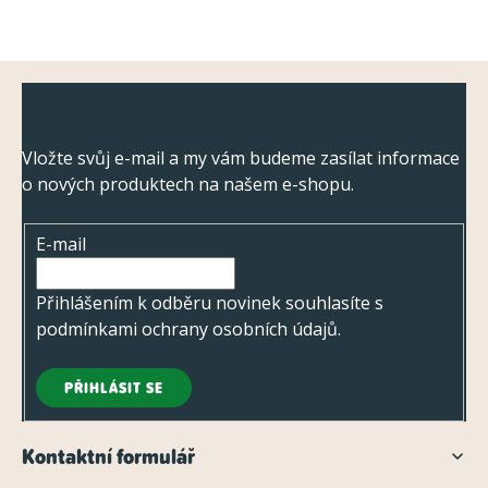
r
v
k
Z
y
Odebírat newsletter
á
v
ý
p
Vložte svůj e-mail a my vám budeme zasílat informace
p
o nových produktech na našem e-shopu.
a
i
t
s
E-mail
í
u
Přihlášením k odběru novinek souhlasíte s
podmínkami ochrany osobních údajů
.
PŘIHLÁSIT SE
Kontaktní formulář