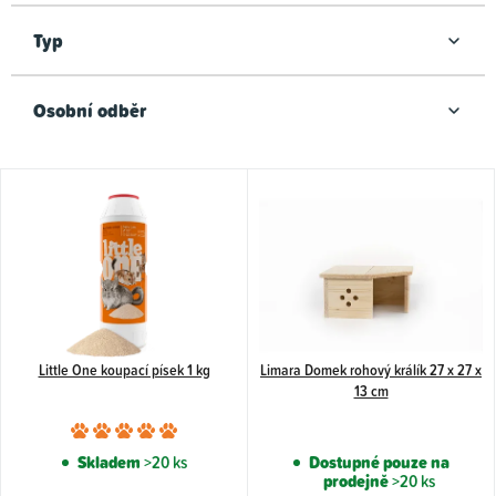
Typ
Osobní odběr
V
ý
p
i
s
p
Little One koupací písek 1 kg
Limara Domek rohový králík 27 x 27 x
r
13 cm
o
Průměrné
d
hodnocení
Skladem
>20 ks
Dostupné pouze na
u
prodejně
>20 ks
produktu