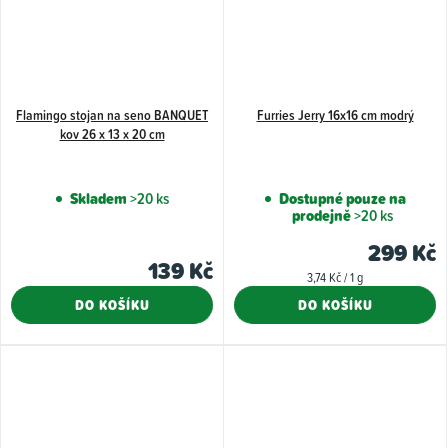
Flamingo stojan na seno BANQUET
Furries Jerry 16x16 cm modrý
kov 26 x 13 x 20 cm
Skladem
>20 ks
Dostupné pouze na
prodejně
>20 ks
299 Kč
139 Kč
Měrná
3,74 Kč / 1 g
cena:
DO KOŠÍKU
DO KOŠÍKU