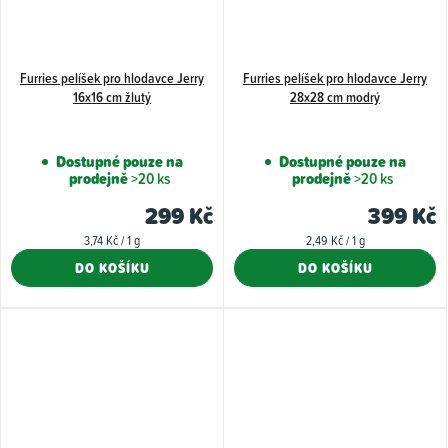
Furries pelíšek pro hlodavce Jerry
Furries pelíšek pro hlodavce Jerry
16x16 cm žlutý
28x28 cm modrý
Dostupné pouze na
Dostupné pouze na
prodejně
>20 ks
prodejně
>20 ks
299 Kč
399 Kč
Měrná
Měrná
3,74 Kč / 1 g
2,49 Kč / 1 g
cena:
cena:
DO KOŠÍKU
DO KOŠÍKU