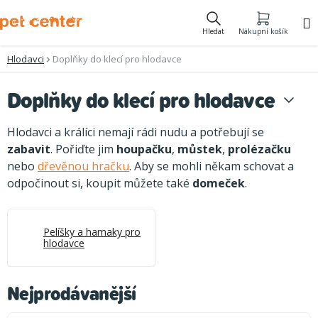
Přejít
na
Hledat
Nákupní košík
obsah
Hlodavci
Doplňky do klecí pro hlodavce
Doplňky do klecí pro hlodavce
Hlodavci a králíci nemají rádi nudu a potřebují se
zabavit
. Pořiďte jim
houpačku
,
můstek
,
prolézačku
nebo
dřevěnou hračku
. Aby se mohli někam schovat a
odpočinout si, koupit můžete také
domeček
.
Pelíšky a hamaky pro
hlodavce
Nejprodávanější