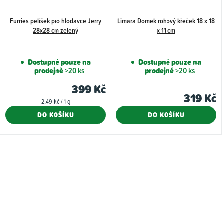
Furries pelíšek pro hlodavce Jerry
Limara Domek rohový křeček 18 x 18
28x28 cm zelený
x 11 cm
Dostupné pouze na
Dostupné pouze na
prodejně
>20 ks
prodejně
>20 ks
399 Kč
319 Kč
Měrná
2,49 Kč / 1 g
cena:
DO KOŠÍKU
DO KOŠÍKU