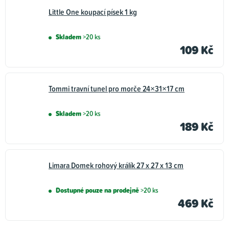
Little One koupací písek 1 kg
Skladem
>20 ks
109 Kč
Tommi travní tunel pro morče 24×31×17 cm
Skladem
>20 ks
189 Kč
Limara Domek rohový králík 27 x 27 x 13 cm
Dostupné pouze na prodejně
>20 ks
469 Kč