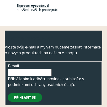
í
Expresní vyzvednutí
p
na všech našich prodejnách
r
v
k
Z
y
Odebírat newsletter
á
v
ý
p
Vložte svůj e-mail a my vám budeme zasílat informace
p
o nových produktech na našem e-shopu.
a
i
t
s
E-mail
í
u
Přihlášením k odběru novinek souhlasíte s
podmínkami ochrany osobních údajů
.
PŘIHLÁSIT SE