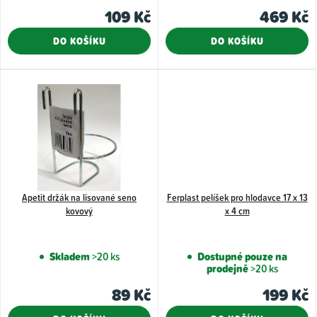
k
je
109 Kč
469 Kč
5,0
t
DO KOŠÍKU
DO KOŠÍKU
z
ů
5
hvězdiček.
Apetit držák na lisované seno
Ferplast pelíšek pro hlodavce 17 x 13
kovový
x 4 cm
Skladem
>20 ks
Dostupné pouze na
prodejně
>20 ks
89 Kč
199 Kč