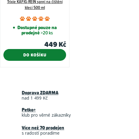
Trixie KAFIG-REIN sprej na čištění
klecí 500 ml
Průměrné
hodnocení
Dostupné pouze na
prodejně
>20 ks
produktu
je
449 Kč
5,0
DO KOŠÍKU
z
5
hvězdiček.
O
v
Doprava ZDARMA
l
nad 1 499 Kč
á
Petko+
d
klub pro věrné zákazníky
a
Více než 70 prodejen
c
s radostí poradíme