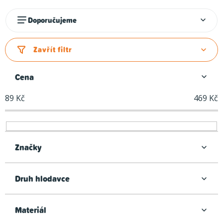
Ř
Doporučujeme
a
z
Zavřít filtr
e
n
Cena
í
89
Kč
469
Kč
p
r
o
d
Značky
u
k
Druh hlodavce
t
ů
Materiál