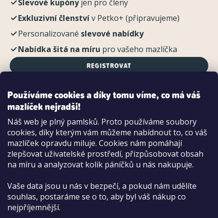
Slevové kupóny
jen pro členy
Exkluzivní členství
v Petko+ (připravujeme)
Personalizované
slevové nabídky
Nabídka šitá na míru
pro vašeho mazlíčka
REGISTROVAT
Používáme cookies a díky tomu víme, co má váš
mazlíček nejradši!
Možnosti platby:
Náš web je plný pamlsků. Proto používáme soubory
Dobírkou
cookies, díky kterým vám můžeme nabídnout to, co váš
Hotově i kartou na pobočce
mazlíček opravdu miluje. Cookies nám pomáhají
zlepšovat uživatelské prostředí, přizpůsobovat obsah
na míru a analyzovat kolik páníčků u nás nakupuje.
Vaše data jsou u nás v bezpečí, a pokud nám udělíte
souhlas, postaráme se o to, aby byl váš nákup co
nejpříjemnější.