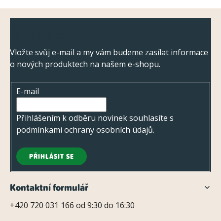
Z
Odebírat newsletter
á
p
Vložte svůj e-mail a my vám budeme zasílat informace
o nových produktech na našem e-shopu.
a
t
E-mail
í
Přihlášením k odběru novinek souhlasíte s
podmínkami ochrany osobních údajů
.
PŘIHLÁSIT SE
Kontaktní formulář
+420 720 031 166 od 9:30 do 16:30