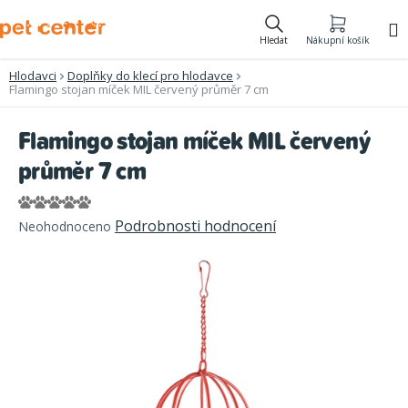
Přejít
na
Hledat
Nákupní košík
obsah
Hlodavci
Doplňky do klecí pro hlodavce
Flamingo stojan míček MIL červený průměr 7 cm
Flamingo stojan míček MIL červený
průměr 7 cm
Průměrné
Podrobnosti hodnocení
Neohodnoceno
hodnocení
produktu
je
0,0
z
5
hvězdiček.