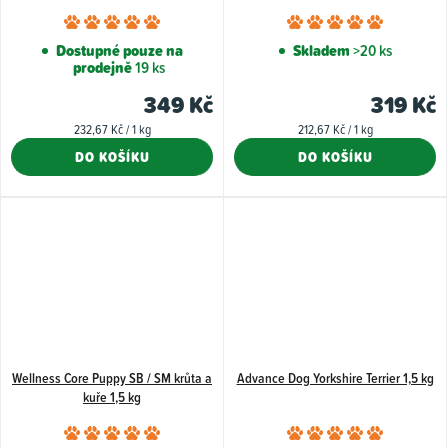
Průměrné
Průměr
hodnocení
hodnoce
Dostupné pouze na
Skladem
>20 ks
prodejně
19 ks
produktu
produkt
je
je
349 Kč
319 Kč
5,0
5,0
Měrná
Měrná
232,67 Kč / 1 kg
212,67 Kč / 1 kg
z
z
cena:
cena:
DO KOŠÍKU
DO KOŠÍKU
5
5
hvězdiček.
hvězdiče
Wellness Core Puppy SB / SM krůta a
Advance Dog Yorkshire Terrier 1,5 kg
kuře 1,5 kg
Průměrné
Průměr