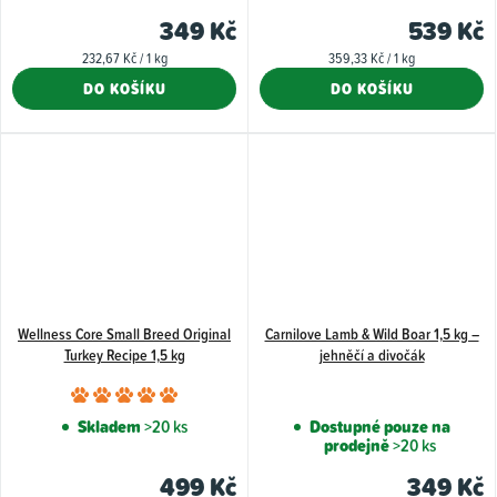
je
349 Kč
539 Kč
5,0
Měrná
Měrná
232,67 Kč / 1 kg
359,33 Kč / 1 kg
z
cena:
cena:
DO KOŠÍKU
DO KOŠÍKU
5
hvězdiče
Wellness Core Small Breed Original
Carnilove Lamb & Wild Boar 1,5 kg –
Turkey Recipe 1,5 kg
jehněčí a divočák
Průměrné
hodnocení
Skladem
>20 ks
Dostupné pouze na
prodejně
>20 ks
produktu
je
499 Kč
349 Kč