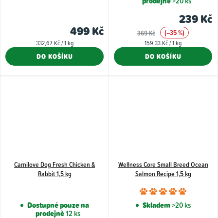
prodejně
>20 ks
produkt
je
239 Kč
5,0
499 Kč
(–35 %)
369 Kč
z
Měrná
Měrná
332,67 Kč / 1 kg
159,33 Kč / 1 kg
5
cena:
cena:
DO KOŠÍKU
DO KOŠÍKU
hvězdiče
Carnilove Dog Fresh Chicken &
Wellness Core Small Breed Ocean
Rabbit 1,5 kg
Salmon Recipe 1,5 kg
Průměr
hodnoce
Dostupné pouze na
Skladem
>20 ks
prodejně
12 ks
produkt