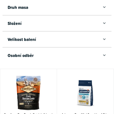
Druh masa
Složení
Velikost balení
Osobní odběr
V
ý
p
i
s
p