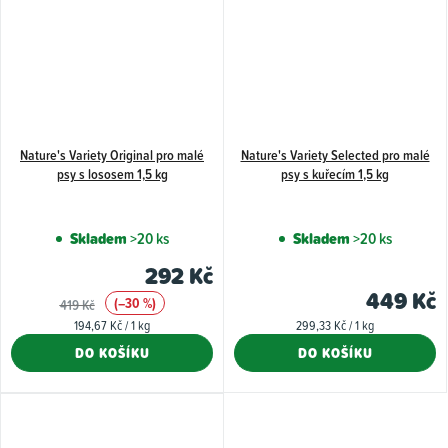
Nature's Variety Original pro malé
Nature's Variety Selected pro malé
psy s lososem 1,5 kg
psy s kuřecím 1,5 kg
Skladem
>20 ks
Skladem
>20 ks
292 Kč
449 Kč
(–30 %)
419 Kč
Měrná
Měrná
194,67 Kč / 1 kg
299,33 Kč / 1 kg
cena:
cena:
DO KOŠÍKU
DO KOŠÍKU