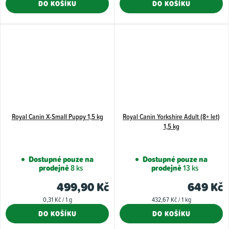
DO KOŠÍKU
DO KOŠÍKU
Royal Canin X-Small Puppy 1,5 kg
Royal Canin Yorkshire Adult (8+ let)
1,5 kg
Dostupné pouze na
Dostupné pouze na
prodejně
8 ks
prodejně
13 ks
499,90 Kč
649 Kč
Měrná
Měrná
0,31 Kč / 1 g
432,67 Kč / 1 kg
cena:
cena:
DO KOŠÍKU
DO KOŠÍKU