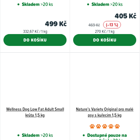
hodnocení
hodnoce
Skladem
>20 ks
Skladem
>20 ks
produktu
produkt
405 Kč
je
je
499 Kč
(–13 %)
469 Kč
5,0
5,0
Měrná
Měrná
332,67 Kč / 1 kg
270 Kč / 1 kg
z
z
cena:
cena:
DO KOŠÍKU
DO KOŠÍKU
5
5
hvězdiček.
hvězdiče
Wellness Dog Low Fat Adult Small
Nature's Variety Original pro malé
krůta 1,5 kg
psy s kuřecím 1,5 kg
Průměr
hodnoce
Skladem
>20 ks
Dostupné pouze na