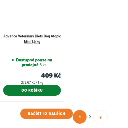
Advance Veterinary Diets Dog Atopic
Mini 1,5 kg
Dostupné pouze na
prodejně
5 ks
409 Kč
Měrná
272,67 Kč / 1 kg
cena:
DO KOŠÍKU
NAČÍST 12 DALŠÍCH
1
2
O
S
t