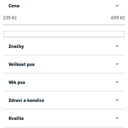
n
Cena
í
239
Kč
699
Kč
p
r
o
d
Značky
u
k
Velikost psa
t
ů
Věk psa
Zdraví a kondice
Kvalita