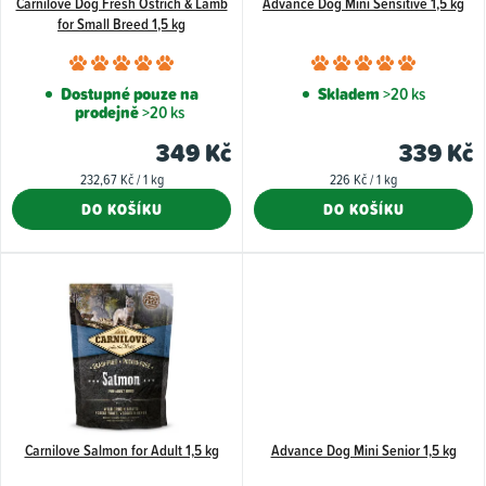
Carnilove Dog Fresh Ostrich & Lamb
Advance Dog Mini Sensitive 1,5 kg
r
for Small Breed 1,5 kg
o
Průměrné
Průměr
d
hodnocení
hodnoce
Dostupné pouze na
Skladem
>20 ks
u
prodejně
>20 ks
produktu
produkt
k
je
je
349 Kč
339 Kč
5,0
5,0
t
Měrná
Měrná
232,67 Kč / 1 kg
226 Kč / 1 kg
z
z
cena:
cena:
ů
DO KOŠÍKU
DO KOŠÍKU
5
5
hvězdiček.
hvězdiče
Carnilove Salmon for Adult 1,5 kg
Advance Dog Mini Senior 1,5 kg