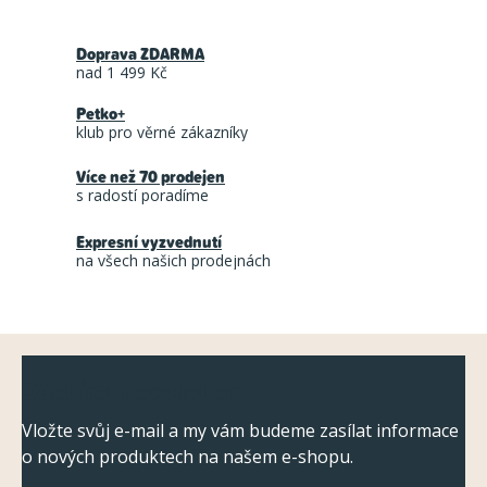
v
r
l
á
Doprava ZDARMA
á
n
nad 1 499 Kč
d
k
Petko+
a
o
klub pro věrné zákazníky
c
v
á
Více než 70 prodejen
í
s radostí poradíme
n
p
í
r
Expresní vyzvednutí
na všech našich prodejnách
v
k
y
Z
v
Odebírat newsletter
ý
á
p
p
Vložte svůj e-mail a my vám budeme zasílat informace
i
o nových produktech na našem e-shopu.
a