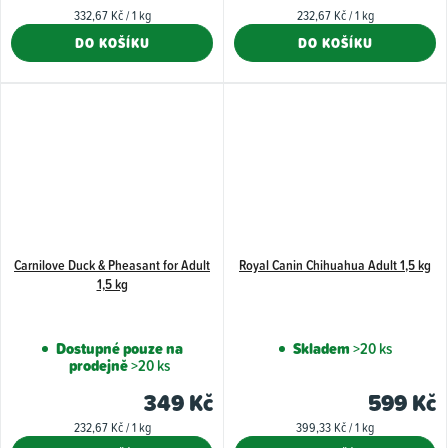
5,0
Měrná
Měrná
332,67 Kč / 1 kg
232,67 Kč / 1 kg
z
cena:
cena:
DO KOŠÍKU
DO KOŠÍKU
5
hvězdiček.
Carnilove Duck & Pheasant for Adult
Royal Canin Chihuahua Adult 1,5 kg
1,5 kg
Dostupné pouze na
Skladem
>20 ks
prodejně
>20 ks
349 Kč
599 Kč
Měrná
Měrná
232,67 Kč / 1 kg
399,33 Kč / 1 kg
cena:
cena: