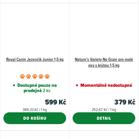
Royal Canin Jezevčík Junior 1,5 kg
Nature's Variety No Grain pro malé
psy s krůtou 1,5 kg
Průměrné
hodnocení
Dostupné pouze na
Momentálně nedostupné
prodejně
2 ks
produktu
je
599 Kč
379 Kč
5,0
Měrná
Měrná
399,33 Kč / 1 kg
252,67 Kč / 1 kg
z
cena:
cena:
DO KOŠÍKU
DETAIL
5
hvězdiček.