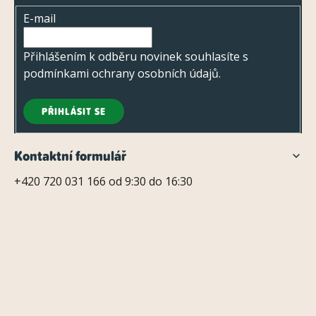
s
t
u
E-mail
í
Přihlášením k odběru novinek souhlasíte s
podmínkami ochrany osobních údajů
.
PŘIHLÁSIT SE
Kontaktní formulář
+420 720 031 166 od 9:30 do 16:30