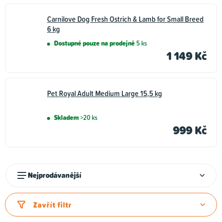
Carnilove Dog Fresh Ostrich & Lamb for Small Breed
6 kg
Dostupné pouze na prodejně
5 ks
1 149 Kč
Pet Royal Adult Medium Large 15,5 kg
Skladem
>20 ks
999 Kč
Ř
Nejprodávanější
a
z
Zavřít filtr
e