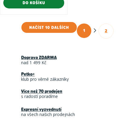
DO KOŠÍKU
NAČÍST 10 DALŠÍCH
1
2
O
S
t
v
r
l
á
Doprava ZDARMA
á
n
nad 1 499 Kč
d
k
Petko+
a
o
klub pro věrné zákazníky
c
v
á
Více než 70 prodejen
í
s radostí poradíme
n
p
í
r
Expresní vyzvednutí
na všech našich prodejnách
v
k