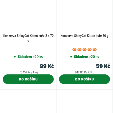
Konzerva ShinyCat Kitten kuře 2 x 70
Konzerva ShinyCat Kitten kuře 70 g
g
Průměr
hodnoce
Skladem
>20 ks
Skladem
>20 ks
produkt
99 Kč
59 Kč
je
Měrná
Měrná
707,14 Kč / 1 kg
842,86 Kč / 1 kg
5,0
cena:
cena:
DO KOŠÍKU
DO KOŠÍKU
z
5
hvězdiče