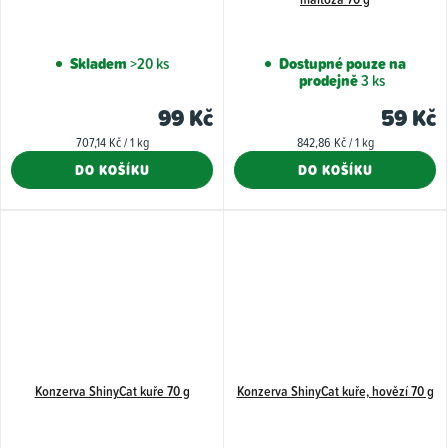
Skladem
>20 ks
Dostupné pouze na
prodejně
3 ks
99 Kč
59 Kč
Měrná
Měrná
707,14 Kč / 1 kg
842,86 Kč / 1 kg
cena:
cena:
DO KOŠÍKU
DO KOŠÍKU
Konzerva ShinyCat kuře 70 g
Konzerva ShinyCat kuře, hovězí 70 g