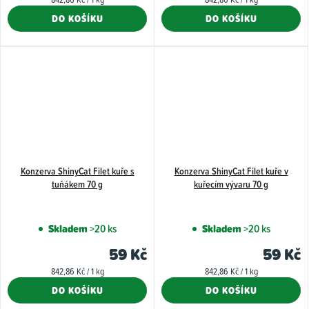
5,0
cena:
cena:
DO KOŠÍKU
DO KOŠÍKU
z
5
hvězdiče
Konzerva ShinyCat Filet kuře s
Konzerva ShinyCat Filet kuře v
tuňákem 70 g
kuřecím vývaru 70 g
Skladem
>20 ks
Skladem
>20 ks
59 Kč
59 Kč
Měrná
Měrná
842,86 Kč / 1 kg
842,86 Kč / 1 kg
cena:
cena:
DO KOŠÍKU
DO KOŠÍKU