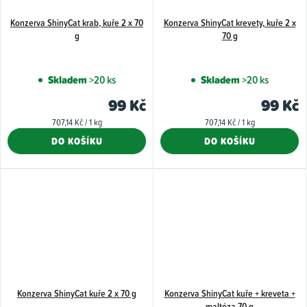
Konzerva ShinyCat krab, kuře 2 x 70
Konzerva ShinyCat krevety, kuře 2 x
g
70 g
Skladem
>20 ks
Skladem
>20 ks
99 Kč
99 Kč
Měrná
Měrná
707,14 Kč / 1 kg
707,14 Kč / 1 kg
cena:
cena:
DO KOŠÍKU
DO KOŠÍKU
Konzerva ShinyCat kuře 2 x 70 g
Konzerva ShinyCat kuře + kreveta +
maltóza 70 g