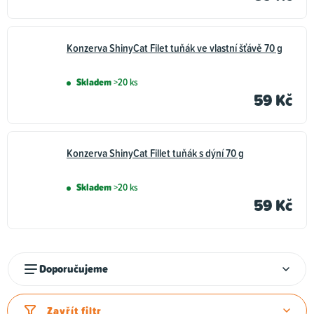
Konzerva ShinyCat Filet tuňák ve vlastní šťávě 70 g
Skladem
>20 ks
59 Kč
Konzerva ShinyCat Fillet tuňák s dýní 70 g
Skladem
>20 ks
59 Kč
Ř
Doporučujeme
a
z
Zavřít filtr