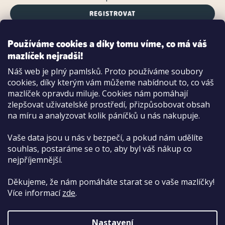
REGISTROVAT
Používáme cookies a díky tomu víme, co má váš
mazlíček nejradši!
Možnosti platby:
Náš web je plný pamlsků. Proto používáme soubory
Dobírkou
cookies, díky kterým vám můžeme nabídnout to, co váš
Hotově i kartou na pobočce
mazlíček opravdu miluje. Cookies nám pomáhají
zlepšovat uživatelské prostředí, přizpůsobovat obsah
na míru a analyzovat kolik páníčků u nás nakupuje.
Vaše data jsou u nás v bezpečí, a pokud nám udělíte
souhlas, postaráme se o to, aby byl váš nákup co
nejpříjemnější.
Děkujeme, že nám pomáháte starat se o vaše mazlíčky!
Více informací
zde
.
Nastavení