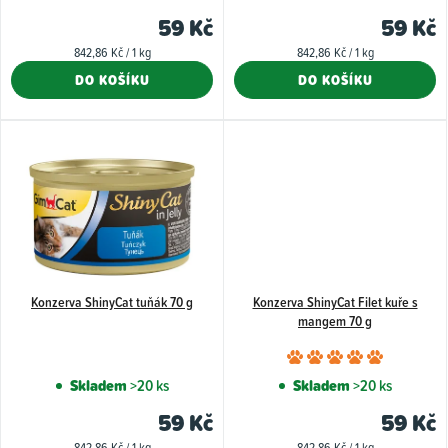
u
59 Kč
59 Kč
k
Měrná
Měrná
842,86 Kč / 1 kg
842,86 Kč / 1 kg
t
cena:
cena:
DO KOŠÍKU
DO KOŠÍKU
ů
Konzerva ShinyCat tuňák 70 g
Konzerva ShinyCat Filet kuře s
mangem 70 g
Průměr
hodnoce
Skladem
>20 ks
Skladem
>20 ks
produkt
59 Kč
59 Kč
je
Měrná
Měrná
842,86 Kč / 1 kg
842,86 Kč / 1 kg