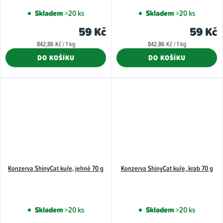
Skladem
>20 ks
Skladem
>20 ks
59 Kč
59 Kč
Měrná
Měrná
842,86 Kč / 1 kg
842,86 Kč / 1 kg
cena:
cena:
DO KOŠÍKU
DO KOŠÍKU
Konzerva ShinyCat kuře, jehně 70 g
Konzerva ShinyCat kuře, krab 70 g
Skladem
>20 ks
Skladem
>20 ks