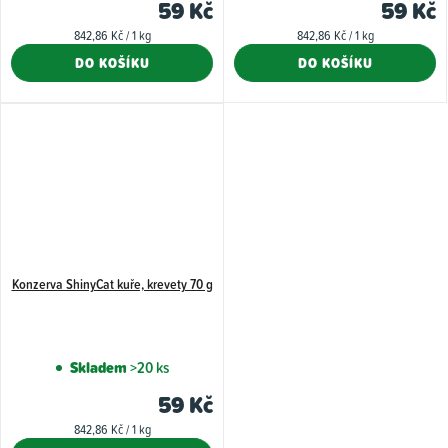
59 Kč
59 Kč
Měrná
Měrná
842,86 Kč / 1 kg
842,86 Kč / 1 kg
cena:
cena:
DO KOŠÍKU
DO KOŠÍKU
Konzerva ShinyCat kuře, krevety 70 g
Skladem
>20 ks
59 Kč
Měrná
842,86 Kč / 1 kg
cena: