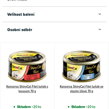
Velikost balení
Osobní odběr
V
ý
p
i
s
p
Konzerva ShinyCat Filet tuňák s
Konzerva ShinyCat Filet tuňák ve
r
lososem 70 g
vlastní šťávě 70 g
o
d
Skladem
>20 ks
Skladem
>20 ks