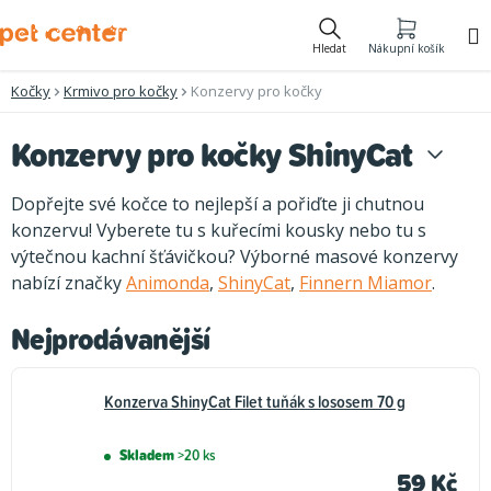
Přejít
na
Hledat
Nákupní košík
obsah
Kočky
Krmivo pro kočky
Konzervy pro kočky
Konzervy pro kočky ShinyCat
Dopřejte své kočce to nejlepší a pořiďte ji chutnou
konzervu! Vyberete tu s kuřecími kousky nebo tu s
výtečnou kachní šťávičkou? Výborné masové konzervy
nabízí značky
Animonda
,
ShinyCat
,
Finnern Miamor
.
Nejprodávanější
Konzerva ShinyCat Filet tuňák s lososem 70 g
Skladem
>20 ks
59 Kč