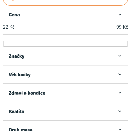
e
n
Cena
í
22
Kč
99
Kč
p
r
o
d
Značky
u
k
Věk kočky
t
ů
Zdraví a kondice
Kvalita
Druh masa