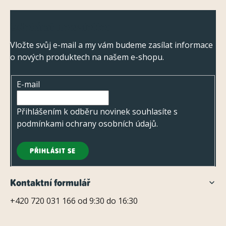
y
Z
v
Odebírat newsletter
ý
á
p
p
Vložte svůj e-mail a my vám budeme zasílat informace
i
o nových produktech na našem e-shopu.
a
s
t
u
E-mail
í
Přihlášením k odběru novinek souhlasíte s
podmínkami ochrany osobních údajů
.
PŘIHLÁSIT SE
Kontaktní formulář
+420 720 031 166 od 9:30 do 16:30