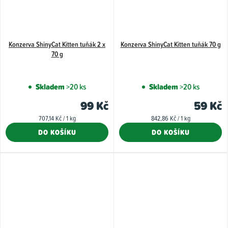
Konzerva ShinyCat Kitten tuňák 2 x
Konzerva ShinyCat Kitten tuňák 70 g
70 g
Skladem
>20 ks
Skladem
>20 ks
99 Kč
59 Kč
Měrná
Měrná
707,14 Kč / 1 kg
842,86 Kč / 1 kg
cena:
cena:
DO KOŠÍKU
DO KOŠÍKU