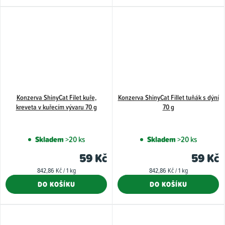
Konzerva ShinyCat Filet kuře,
Konzerva ShinyCat Fillet tuňák s dýní
kreveta v kuřecím vývaru 70 g
70 g
Skladem
>20 ks
Skladem
>20 ks
59 Kč
59 Kč
Měrná
Měrná
842,86 Kč / 1 kg
842,86 Kč / 1 kg
cena:
cena:
DO KOŠÍKU
DO KOŠÍKU