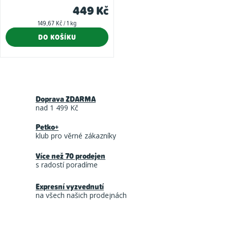
449 Kč
Měrná
149,67 Kč / 1 kg
cena:
DO KOŠÍKU
O
v
Doprava ZDARMA
l
nad 1 499 Kč
á
Petko+
d
klub pro věrné zákazníky
a
Více než 70 prodejen
c
s radostí poradíme
í
Expresní vyzvednutí
p
na všech našich prodejnách
r
v