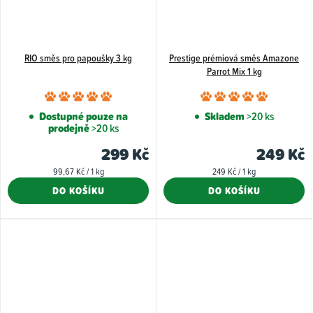
RIO směs pro papoušky 3 kg
Prestige prémiová směs Amazone
Parrot Mix 1 kg
Průměrné
Průměr
hodnocení
hodnoce
Dostupné pouze na
Skladem
>20 ks
prodejně
>20 ks
produktu
produkt
je
je
299 Kč
249 Kč
5,0
5,0
Měrná
Měrná
99,67 Kč / 1 kg
249 Kč / 1 kg
z
z
cena:
cena:
DO KOŠÍKU
DO KOŠÍKU
5
5
hvězdiček.
hvězdiče