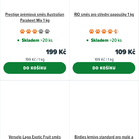
Prestige prémiová směs Australian
RIO směs pro střední papoušky 1 kg
Parakeet Mix 1 kg
Průměrné
Průměr
hodnocení
hodnoce
Skladem
>20 ks
Skladem
>20 ks
produktu
produkt
199 Kč
109 Kč
je
je
Měrná
Měrná
199 Kč / 1 kg
109 Kč / 1 kg
3,0
4,5
cena:
cena:
DO KOŠÍKU
DO KOŠÍKU
z
z
5
5
hvězdiček.
hvězdiče
Versele-Laga Exotic Fruit směs
Birdies krmivo standard pro malé a