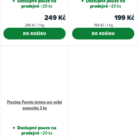
Dostupné pouze na
Dostupné pouze na
prodejně
>20 ks
prodejně
>20 ks
produktu
produkt
je
je
249 Kč
199 Kč
3,0
5,0
Měrná
Měrná
249 Kč / 1 kg
199 Kč / 1 kg
z
z
cena:
cena:
DO KOŠÍKU
DO KOŠÍKU
5
5
hvězdiček.
hvězdiče
Prestige Parrots krmivo pro velké
papoušky 3 kg
Dostupné pouze na
prodejně
>20 ks