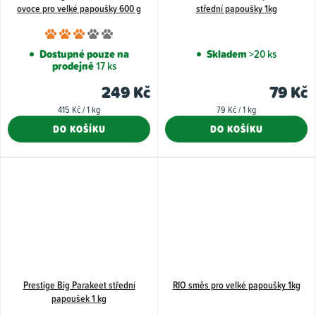
ovoce pro velké papoušky 600 g
střední papoušky 1kg
Průměrné
hodnocení
Dostupné pouze na
Skladem
>20 ks
prodejně
17 ks
produktu
je
249 Kč
79 Kč
3,0
Měrná
Měrná
415 Kč / 1 kg
79 Kč / 1 kg
z
cena:
cena:
DO KOŠÍKU
DO KOŠÍKU
5
hvězdiček.
Prestige Big Parakeet střední
RIO směs pro velké papoušky 1kg
papoušek 1 kg