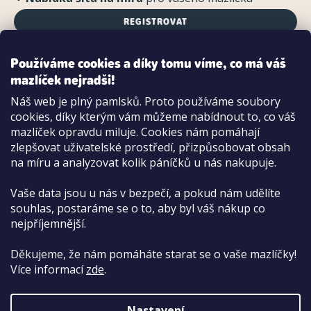
REGISTROVAT
Používáme cookies a díky tomu víme, co má váš
mazlíček nejradši!
Možnosti platby:
Náš web je plný pamlsků. Proto používáme soubory
Dobírkou
cookies, díky kterým vám můžeme nabídnout to, co váš
Hotově i kartou na pobočce
mazlíček opravdu miluje. Cookies nám pomáhají
zlepšovat uživatelské prostředí, přizpůsobovat obsah
na míru a analyzovat kolik páníčků u nás nakupuje.
Vaše data jsou u nás v bezpečí, a pokud nám udělíte
souhlas, postaráme se o to, aby byl váš nákup co
nejpříjemnější.
Děkujeme, že nám pomáháte starat se o vaše mazlíčky!
Více informací
zde
.
Nastavení