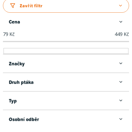
z
Zavřít filtr
e
n
Cena
í
79
Kč
449
Kč
p
r
o
d
Značky
u
k
Druh ptáka
t
ů
Typ
Osobní odběr