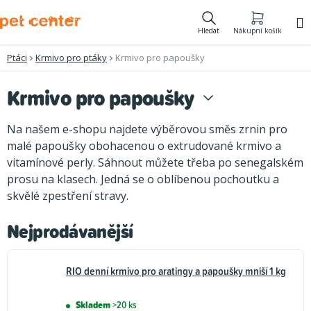
Přejít
na
Hledat
Nákupní košík
obsah
Ptáci
Krmivo pro ptáky
Krmivo pro papoušky
Krmivo pro papoušky
Na našem e-shopu najdete výběrovou směs zrnin pro
malé papoušky obohacenou o extrudované krmivo a
vitamínové perly. Sáhnout můžete třeba po senegalském
prosu na klasech. Jedná se o oblíbenou pochoutku a
skvělé zpestření stravy.
Nejprodávanější
RIO denní krmivo pro aratingy a papoušky mniší 1 kg
Skladem
>20 ks