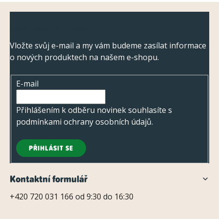
k
Z
y
Odebírat newsletter
á
v
ý
p
Vložte svůj e-mail a my vám budeme zasílat informace
p
o nových produktech na našem e-shopu.
a
i
t
s
E-mail
í
u
Přihlášením k odběru novinek souhlasíte s
podmínkami ochrany osobních údajů
.
PŘIHLÁSIT SE
Kontaktní formulář
+420 720 031 166 od 9:30 do 16:30