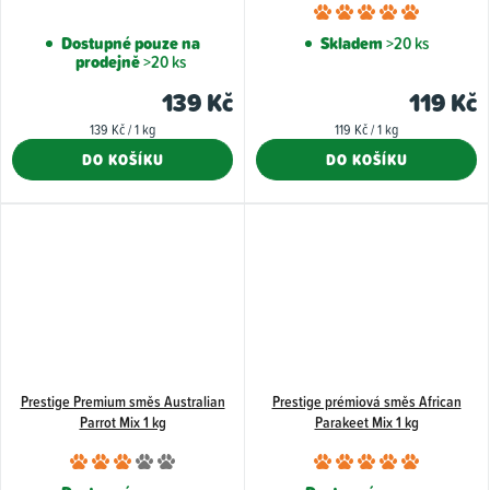
Průměr
hodnoce
Dostupné pouze na
Skladem
>20 ks
prodejně
>20 ks
produkt
je
139 Kč
119 Kč
5,0
Měrná
Měrná
139 Kč / 1 kg
119 Kč / 1 kg
z
cena:
cena:
DO KOŠÍKU
DO KOŠÍKU
5
hvězdiče
Prestige Premium směs Australian
Prestige prémiová směs African
Parrot Mix 1 kg
Parakeet Mix 1 kg
Průměrné
Průměr
hodnocení
hodnoce