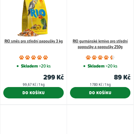
RIO směs pro střední papoušky 3 kg
RIO gurmánské krmivo pro střední
papoušky a papoušky 250g
Průměrné
Průměr
hodnocení
hodnoce
Skladem
>20 ks
Skladem
>20 ks
produktu
produkt
299 Kč
89 Kč
je
je
Měrná
Měrná
99,67 Kč / 1 kg
1 780 Kč / 1 kg
5,0
4,5
cena:
cena:
DO KOŠÍKU
DO KOŠÍKU
z
z
5
5
hvězdiček.
hvězdiče