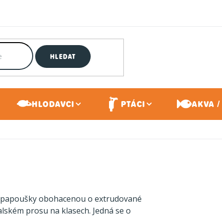
HLEDAT
HLODAVCI
PTÁCI
AKVA /
é papoušky obohacenou o extrudované
lském prosu na klasech. Jedná se o