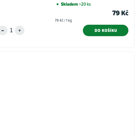
Skladem
>20 ks
79 Kč
Měrná
79 Kč / 1 kg
cena:
DO KOŠÍKU