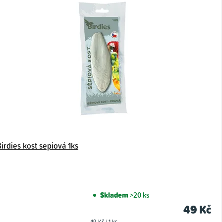
irdies kost sepiová 1ks
Skladem
>20 ks
49 Kč
Měrná
49 Kč / 1 ks