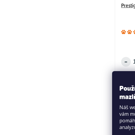
Presti
Použ
mazlí
Náš we
vám mů
pomáha
analyz