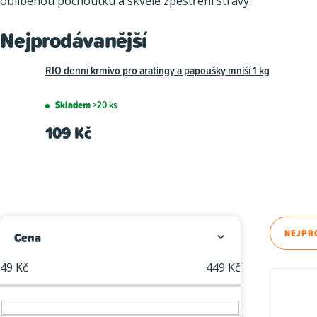
oblíbenou pochoutku a skvělé zpestření stravy.
Nejprodávanější
RIO denní krmivo pro aratingy a papoušky mniší 1 kg
Skladem
>20 ks
109 Kč
P
Ř
NEJPR
Cena
o
a
49
Kč
449
Kč
V
s
z
ý
t
e