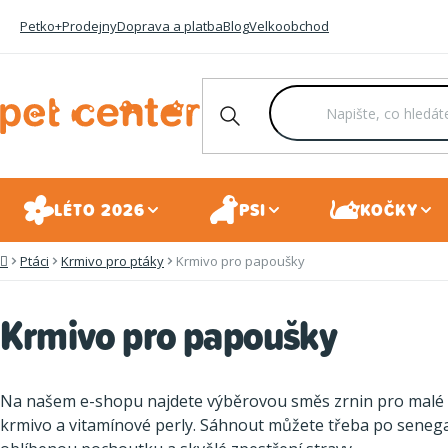
Přejít
Petko+
Prodejny
Doprava a platba
Blog
Velkoobchod
na
obsah
LÉTO 2026
PSI
KOČKY
Ptáci
Krmivo pro ptáky
Krmivo pro papoušky
Domů
Krmivo pro papoušky
Na našem e-shopu najdete výběrovou směs zrnin pro mal
krmivo a vitamínové perly. Sáhnout můžete třeba po senega