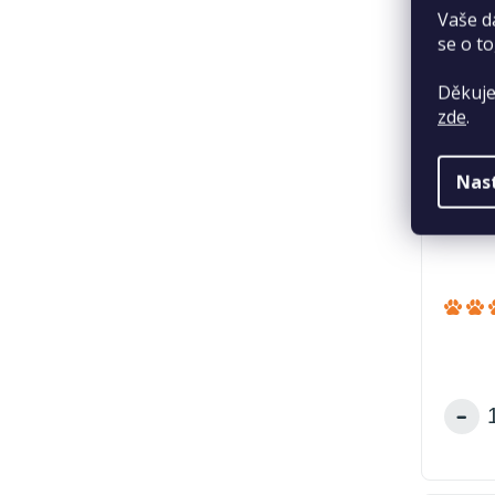
Vaše d
se o to
Děkuje
zde
.
Nas
RIO kr