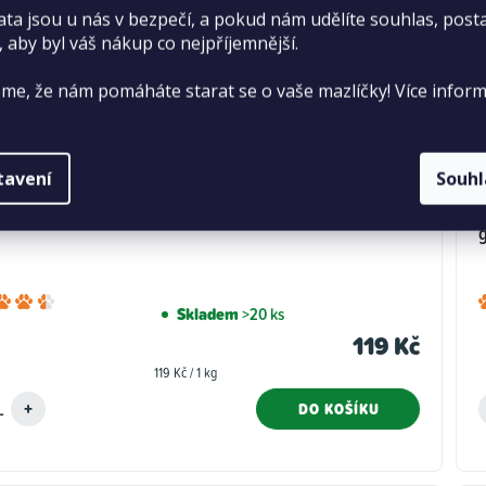
ata jsou u nás v bezpečí, a pokud nám udělíte souhlas, pos
, aby byl váš nákup co nejpříjemnější.
me, že nám pomáháte starat se o vaše mazlíčky! Více inform
tavení
Souh
mivo pro střední papoušky v přepeřovacím období 1 kg
Průměrné
Skladem
>20 ks
hodnocení
119 Kč
produktu
Měrná
119 Kč / 1 kg
je
cena:
4,5
DO KOŠÍKU
z
5
hvězdiček.