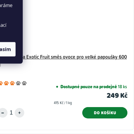
taráme
ací
lasím
Versele-Laga Exotic Fruit směs ovoce pro velké papoušky 600
g
Průměrné
Dostupné pouze na prodejně
18 ks
hodnocení
249 Kč
produktu
Měrná
415 Kč / 1 kg
je
cena:
3,0
DO KOŠÍKU
z
5
hvězdiček.