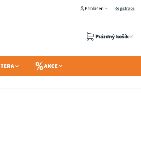
Přihlášení
Registrace
Prázdný košík
Nákupní
košík
 TERA
AKCE