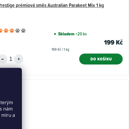
Prestige prémiová směs Australian Parakeet Mix 1 kg
Průměrné
Skladem
>20 ks
hodnocení
199 Kč
produktu
Měrná
199 Kč / 1 kg
je
cena:
3,0
DO KOŠÍKU
z
5
hvězdiček.
kterým
es nám
 míru a