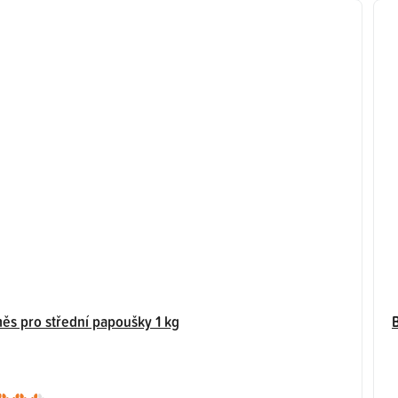
ěs pro střední papoušky 1 kg