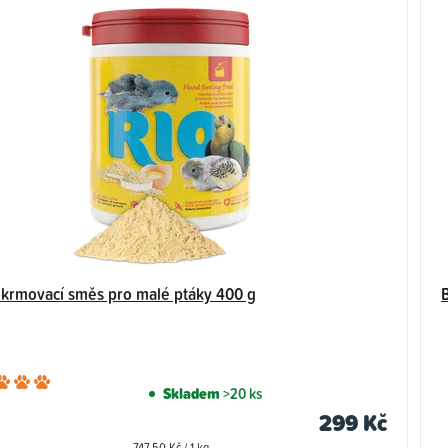
krmovací směs pro malé ptáky 400 g
B
Průměrné
Skladem
>20 ks
hodnocení
299 Kč
produktu
Měrná
747,50 Kč / 1 kg