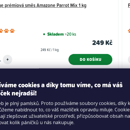
ge prémiová směs Amazone Parrot Mix 1 kg
Průměrné
Skladem
>20 ks
hodnocení
249 Kč
produktu
Měrná
249 Kč / 1 kg
je
cena:
5,0
DO KOŠÍKU
z
5
hvězdiček.
íváme cookies a díky tomu víme, co má váš
ček nejradši!
b je plný pamlsků. Proto používáme soubory cookies, díky 
žeme nabídnout to, co váš mazlíček opravdu miluje. Cooki
jí zlepšovat uživatelské prostředí, přizpůsobovat obsah na
ovat kolik páníčků u nás nakupuje.