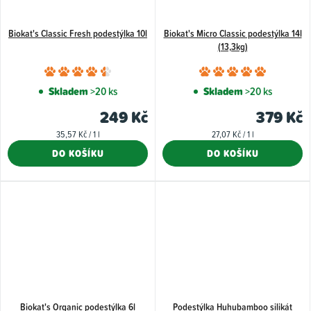
Biokat's Classic Fresh podestýlka 10l
Biokat's Micro Classic podestýlka 14l
(13,3kg)
Průměrné
Průměr
hodnocení
hodnoce
Skladem
>20 ks
Skladem
>20 ks
produktu
produkt
249 Kč
379 Kč
je
je
Měrná
Měrná
35,57 Kč / 1 l
27,07 Kč / 1 l
4,7
5,0
cena:
cena:
DO KOŠÍKU
DO KOŠÍKU
z
z
5
5
hvězdiček.
hvězdiče
Biokat's Organic podestýlka 6l
Podestýlka Huhubamboo silikát