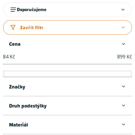
Ř
Doporučujeme
a
z
Zavřít filtr
e
n
Cena
í
84
Kč
899
Kč
p
r
o
d
Značky
u
k
Druh podestýlky
t
ů
Materiál