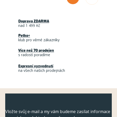
O
S
t
v
r
l
á
Doprava ZDARMA
á
n
nad 1 499 Kč
d
k
Petko+
a
o
klub pro věrné zákazníky
c
v
á
Více než 70 prodejen
í
s radostí poradíme
n
p
í
r
Expresní vyzvednutí
na všech našich prodejnách
v
k
y
Z
v
Odebírat newsletter
ý
á
p
p
Vložte svůj e-mail a my vám budeme zasílat informace