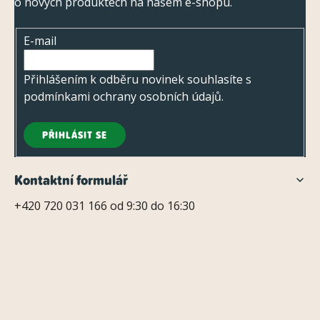
i
o nových produktech na našem e-shopu.
a
s
t
u
E-mail
í
Přihlášením k odběru novinek souhlasíte s
podmínkami ochrany osobních údajů
.
PŘIHLÁSIT SE
Kontaktní formulář
+420 720 031 166 od 9:30 do 16:30