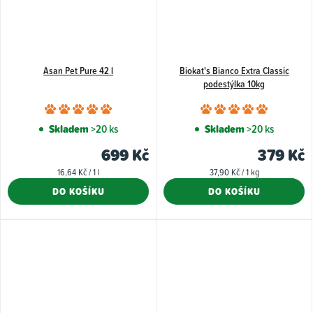
Asan Pet Pure 42 l
Biokat's Bianco Extra Classic
podestýlka 10kg
Průměrné
Průměr
hodnocení
hodnoce
Skladem
>20 ks
Skladem
>20 ks
produktu
produkt
699 Kč
379 Kč
je
je
Měrná
Měrná
16,64 Kč / 1 l
37,90 Kč / 1 kg
5,0
5,0
cena:
cena:
DO KOŠÍKU
DO KOŠÍKU
z
z
5
5
hvězdiček.
hvězdiče