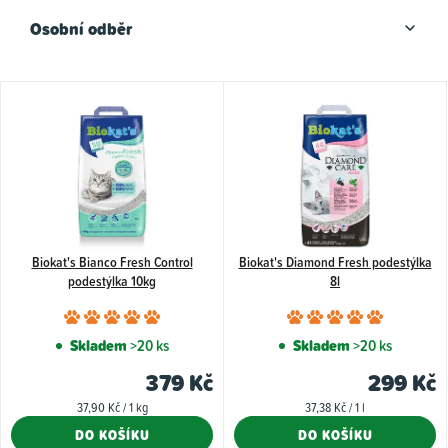
Osobní odběr
V
ý
p
i
s
p
Biokat's Bianco Fresh Control
Biokat's Diamond Fresh podestýlka
r
podestýlka 10kg
8l
o
Průměrné
Průměr
d
hodnocení
hodnoce
Skladem
>20 ks
Skladem
>20 ks
u
produktu
produkt
379 Kč
299 Kč
k
je
je
Měrná
Měrná
37,90 Kč / 1 kg
37,38 Kč / 1 l
5,0
5,0
t
cena:
cena:
DO KOŠÍKU
DO KOŠÍKU
z
z