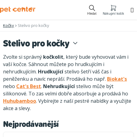
Přejít
na
Hledat
Nákupní košík
obsah
Kočky
Stelivo pro kočky
Stelivo pro kočky
Zvolte si správný
kočkolit
, který bude vyhovovat vám i
vaší kočce. Sáhnout můžete po hrudkujícím i
nehrudkujícím.
Hrudkující
stelivo šetří váš čas i
peněženku a navíc nepráší. Prodává ho např.
Biokat's
nebo
Cat's Best
.
Nehrudkující
stelivo může být
silikonové. To zas velmi dobře absorbuje a prodává ho
Huhubamboo
. Vybírejte z naší pestré nabídky a využijte
akce a slevy.
Nejprodávanější