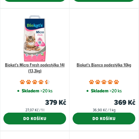
ů
5
5
hvězdiček.
hvězdiče
Biokat's Micro Fresh podestýlka 14l
Biokat's Bianco podestýlka 10kg
(13,3kg)
Průměrné
Průměr
hodnocení
hodnoce
Skladem
>20 ks
Skladem
>20 ks
produktu
produkt
379 Kč
369 Kč
je
je
Měrná
Měrná
27,07 Kč / 1 l
36,90 Kč / 1 kg
4,9
5,0
cena:
cena:
DO KOŠÍKU
DO KOŠÍKU
z
z
5
5
hvězdiček.
hvězdiče