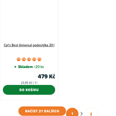
hvězdiček.
Cat's Best Universal podestýlka 20 l
Průměrné
hodnocení
Skladem
>20 ks
produktu
479 Kč
je
Měrná
23,95 Kč / 1 l
5,0
cena:
DO KOŠÍKU
z
5
hvězdiček.
NAČÍST 21 DALŠÍCH
1
3