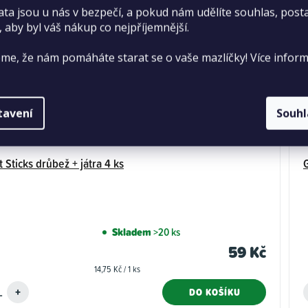
ata jsou u nás v bezpečí, a pokud nám udělíte souhlas, pos
, aby byl váš nákup co nejpříjemnější.
me, že nám pomáháte starat se o vaše mazlíčky! Více inform
tavení
Souh
 Sticks drůbež + játra 4 ks
G
Skladem
>20 ks
59 Kč
Měrná
14,75 Kč / 1 ks
cena:
DO KOŠÍKU