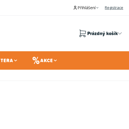
Přihlášení
Registrace
Prázdný košík
Nákupní
košík
 TERA
AKCE