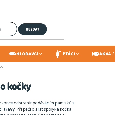
HLEDAT
HLODAVCI
PTÁCI
AKVA /
ky
ro kočky
dokonce odstranit podáváním pamlsků s
čí trávy
. Při péči o srst spolyká kočka