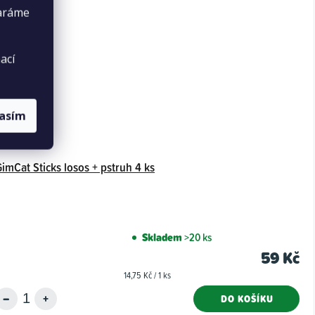
taráme
ací
lasím
imCat Sticks losos + pstruh 4 ks
Skladem
>20 ks
59 Kč
Měrná
14,75 Kč / 1 ks
cena:
DO KOŠÍKU