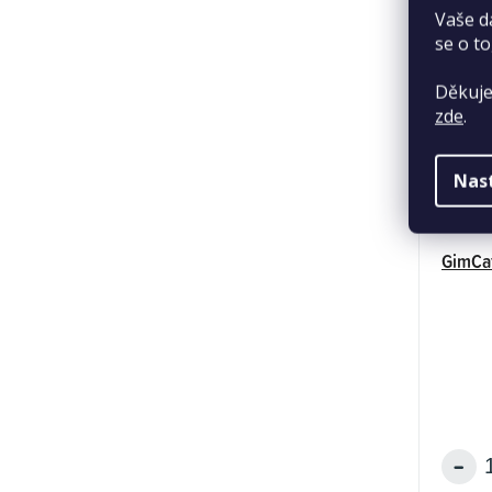
Vaše d
se o to
Děkuje
zde
.
Nas
GimCat