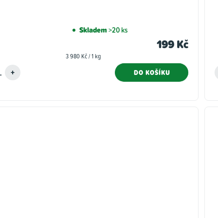
Skladem
>20 ks
199 Kč
Měrná
3 980 Kč / 1 kg
cena:
DO KOŠÍKU