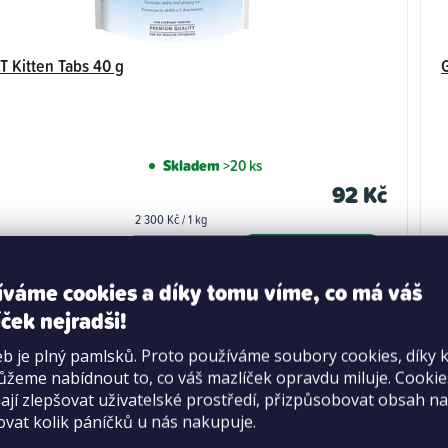
 Kitten Tabs 40 g
Skladem
>20 ks
92 Kč
Měrná
2 300 Kč / 1 kg
cena:
DO KOŠÍKU
íváme cookies a díky tomu víme, co má váš
ček nejradši!
b je plný pamlsků. Proto používáme soubory cookies, díky 
žeme nabídnout to, co váš mazlíček opravdu miluje. Cooki
jí zlepšovat uživatelské prostředí, přizpůsobovat obsah na
ovat kolik páníčků u nás nakupuje.