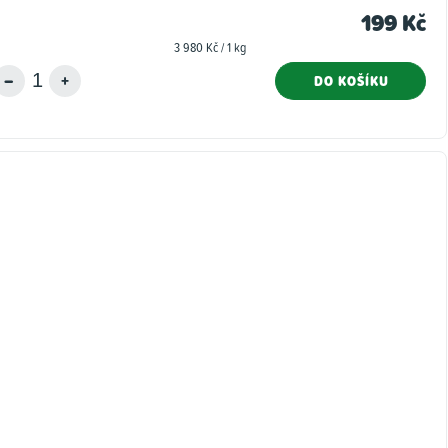
199 Kč
Měrná
3 980 Kč / 1 kg
cena:
DO KOŠÍKU