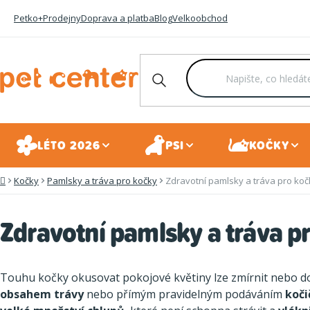
Přejít
Petko+
Prodejny
Doprava a platba
Blog
Velkoobchod
na
obsah
LÉTO 2026
PSI
KOČKY
Kočky
Pamlsky a tráva pro kočky
Zdravotní pamlsky a tráva pro koč
Domů
Zdravotní pamlsky a tráva p
Touhu kočky okusovat pokojové květiny lze zmírnit nebo 
obsahem trávy
nebo přímým pravidelným podáváním
koči