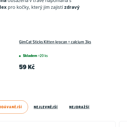
ina
obsažená v trávě napomáhá s
lex
pro kočky, který jim zajistí
zdravý
GimCat Sticks Kitten krocan + calcium 3ks
Skladem
>20 ks
59 Kč
ODÁVANĚJŠÍ
NEJLEVNĚJŠÍ
NEJDRAŽŠÍ