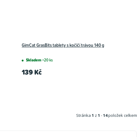
GimCat GrasBits tablety s kočičí trávou 140 g
Skladem
>20 ks
139 Kč
Stránka
1
z
1
-
14
položek celkem