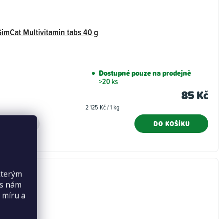
GimCat Multivitamin tabs 40 g
Dostupné pouze na prodejně
>20 ks
85 Kč
Měrná
2 125 Kč / 1 kg
cena:
DO KOŠÍKU
kterým
es nám
 míru a