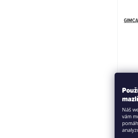
GIMCAT
Použ
mazlí
Náš we
vám mů
pomáha
analyz