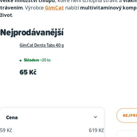
velké množství chlupů
, které není schopna strávit a
vlákn
trávením
. Výrobce
GimCat
nabízí
multivitamínový komp
život
.
Nejprodávanější
GimCat Denta Tabs 40 g
Skladem
>20 ks
65 Kč
P
Ř
NEJPR
Cena
o
a
59
Kč
619
Kč
V
s
z