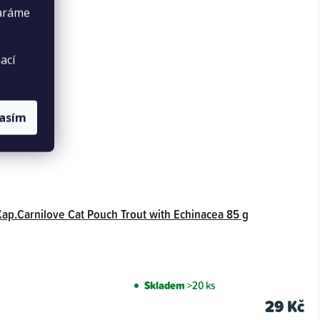
taráme
ací
lasím
Kap.Carnilove Cat Pouch Trout with Echinacea 85 g
Skladem
>20 ks
29 Kč