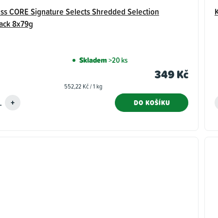
ss CORE Signature Selects Shredded Selection
ack 8x79g
Skladem
>20 ks
349 Kč
Měrná
552,22 Kč / 1 kg
cena:
DO KOŠÍKU