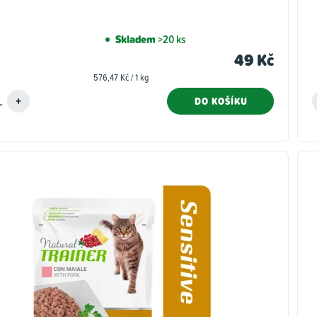
Skladem
>20 ks
49 Kč
Měrná
576,47 Kč / 1 kg
cena:
DO KOŠÍKU