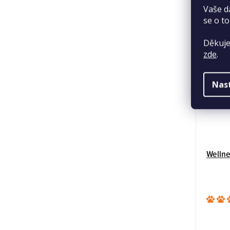
Vaše d
se o to
Děkuje
zde
.
Nas
Wellne