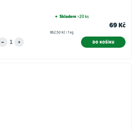
Skladem
>20 ks
69 Kč
Měrná
862,50 Kč / 1 kg
cena:
DO KOŠÍKU