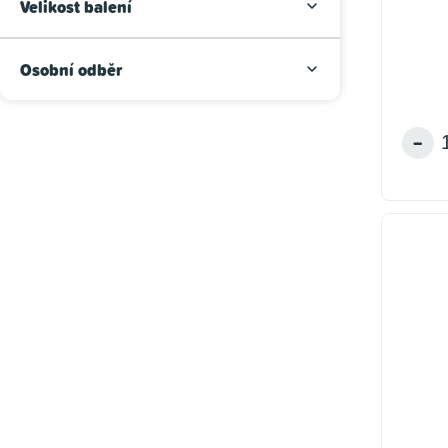
Velikost balení
t
l
ů
ů
Osobní odběr