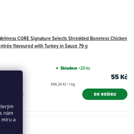
Wellness CORE Signature Selects Shredded Boneless Chicken
Entrée flavoured with Turkey in Sauce 79 g
Skladem
>20 ks
55 Kč
Měrná
696,20 Kč / 1 kg
cena:
DO KOŠÍKU
kterým
es nám
 míru a