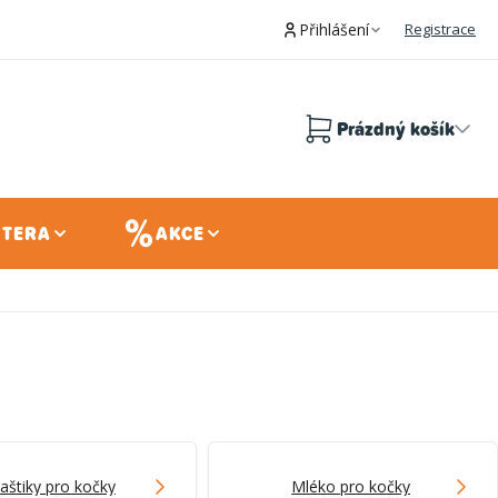
Přihlášení
Registrace
Prázdný košík
Nákupní
košík
 TERA
AKCE
aštiky pro kočky
Mléko pro kočky