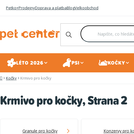
Přejít
Petko+
Prodejny
Doprava a platba
Blog
Velkoobchod
na
obsah
LÉTO 2026
PSI
KOČKY
Kočky
Krmivo pro kočky
Domů
Krmivo pro kočky
, Strana 2
Granule pro kočky
Konzervy pro k