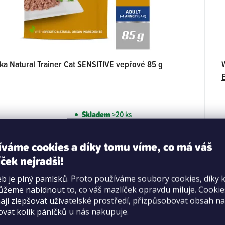
ka Natural Trainer Cat SENSITIVE vepřové 85 g
Skladem
>20 ks
49 Kč
Měrná
576,47 Kč / 1 kg
íváme cookies a díky tomu víme, co má váš
cena:
ček nejradši!
DO KOŠÍKU
b je plný pamlsků. Proto používáme soubory cookies, díky 
žeme nabídnout to, co váš mazlíček opravdu miluje. Cooki
jí zlepšovat uživatelské prostředí, přizpůsobovat obsah na
ovat kolik páníčků u nás nakupuje.