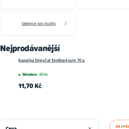
Sklenice pro kočky
Nejprodávanější
Kapsička ShinyCat Stelilized kuře 70 g
Skladem
>20 ks
11,70 Kč
P
Ř
NEJPR
Cena