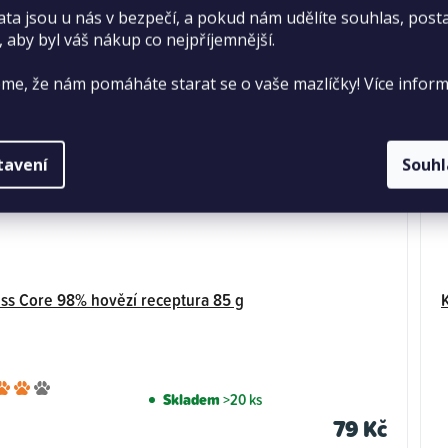
ata jsou u nás v bezpečí, a pokud nám udělíte souhlas, pos
, aby byl váš nákup co nejpříjemnější.
me, že nám pomáháte starat se o vaše mazlíčky! Více inform
tavení
Souh
ss Core 98% hovězí receptura 85 g
Průměrné
Skladem
>20 ks
hodnocení
79 Kč
produktu