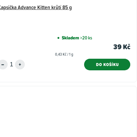
Kapsička Advance Kitten krůtí 85 g
Skladem
>20 ks
39 Kč
Měrná
0,43 Kč / 1 g
cena:
DO KOŠÍKU