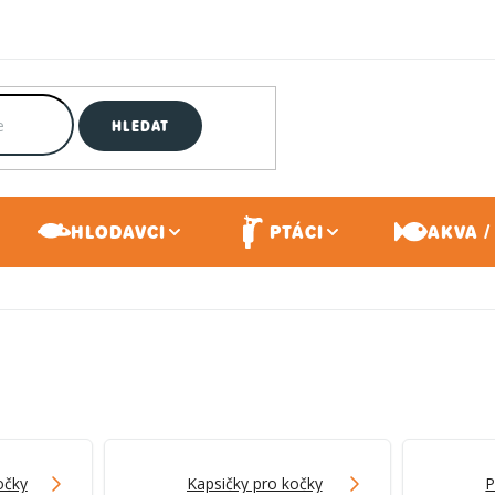
HLEDAT
HLODAVCI
PTÁCI
AKVA /
očky
Kapsičky pro kočky
P