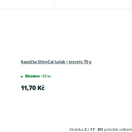
Kapsička ShinyCat tuňák + krevety 70 g
Skladem
>20 ks
11,70 Kč
Stránka
2
z
17
-
351
položek celkem