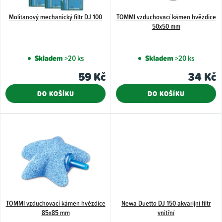
p
Molitanový mechanický filtr DJ 100
TOMMI vzduchovací kámen hvězdice
r
50x50 mm
o
d
Skladem
>20 ks
Skladem
>20 ks
u
59 Kč
34 Kč
k
t
DO KOŠÍKU
DO KOŠÍKU
ů
TOMMI vzduchovací kámen hvězdice
Newa Duetto DJ 150 akvarijní filtr
85x85 mm
vnitřní