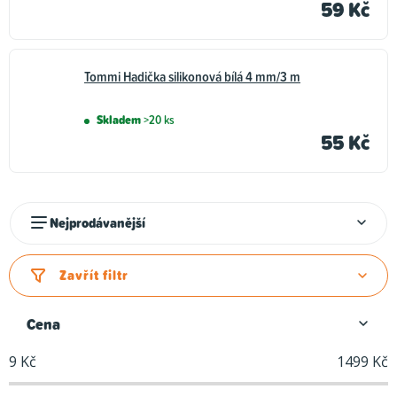
59 Kč
Tommi Hadička silikonová bílá 4 mm/3 m
Skladem
>20 ks
55 Kč
Ř
Nejprodávanější
a
z
Zavřít filtr
e
n
Cena
í
9
Kč
1499
Kč
p