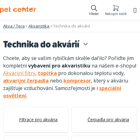
Přejít
na
Hledat
Nákupní košík
obsah
Akva / Tera
Akvaristika
Technika do akvárií
Technika do akvárií
Chcete, aby se vašim rybičkám skvěle dařilo? Pořiďte jim
kompletní
vybavení pro akvaristiku
na našem e-shopu!
Akvarijní filtry
,
topítka
pro dokonalou teplotu vody,
akvarijní čerpadla
nebo
kompresor
, který v akváriu
zajišťuje vzduchování. Samozřejmostí je i
speciální
osvětlení
.
Filtrace pro akvária
Čerpadla pro akvária