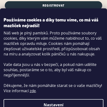
REGISTROVAT
Používáme cookies a díky tomu víme, co má váš
mazlíček nejradši!
Možnosti platby:
Náš web je plný pamlsků. Proto používáme soubory
Dobírkou
cookies, díky kterým vám můžeme nabídnout to, co váš
Hotově i kartou na pobočce
mazlíček opravdu miluje. Cookies nám pomáhají
zlepšovat uživatelské prostředí, přizpůsobovat obsah
na míru a analyzovat kolik páníčků u nás nakupuje.
Vaše data jsou u nás v bezpečí, a pokud nám udělíte
souhlas, postaráme se o to, aby byl váš nákup co
nejpříjemnější.
Děkujeme, že nám pomáháte starat se o vaše mazlíčky!
Více informací
zde
.
Nastavení