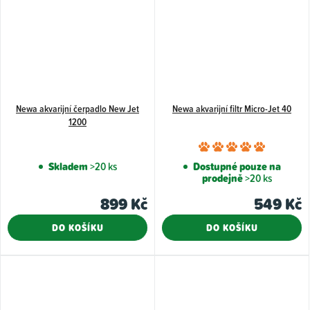
Newa akvarijní čerpadlo New Jet
Newa akvarijní filtr Micro-Jet 40
1200
Průměr
hodnoce
Skladem
>20 ks
Dostupné pouze na
prodejně
>20 ks
produkt
je
899 Kč
549 Kč
5,0
DO KOŠÍKU
DO KOŠÍKU
z
5
hvězdiče