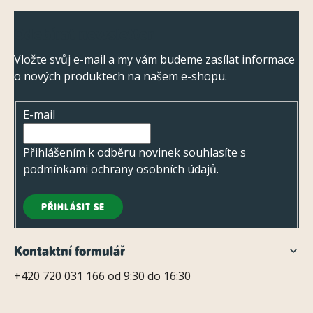
Z
v
Odebírat newsletter
ý
á
p
p
Vložte svůj e-mail a my vám budeme zasílat informace
i
o nových produktech na našem e-shopu.
a
s
t
u
E-mail
í
Přihlášením k odběru novinek souhlasíte s
podmínkami ochrany osobních údajů
.
PŘIHLÁSIT SE
Kontaktní formulář
+420 720 031 166 od 9:30 do 16:30