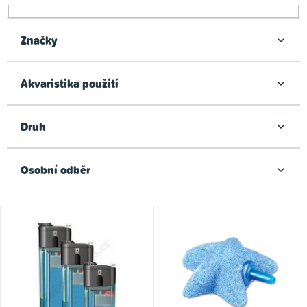
r
o
d
Značky
u
k
Akvaristika použití
t
ů
Druh
Osobní odběr
V
ý
p
i
s