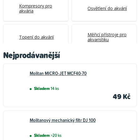
Kompresory pro
Osvětlení do akvárií
akvária
Měřicí přístroje pro
Topení do akvárií
akvaristiku
Nejprodávanější
Ostatní technika pro
Náhradní díly k
akvaristiku
akváriím
Molitan MICRO-JET MCF40-70
Skladem
14 ks
49 Kč
Molitanový mechanický filtr DJ 100
Skladem
>20 ks