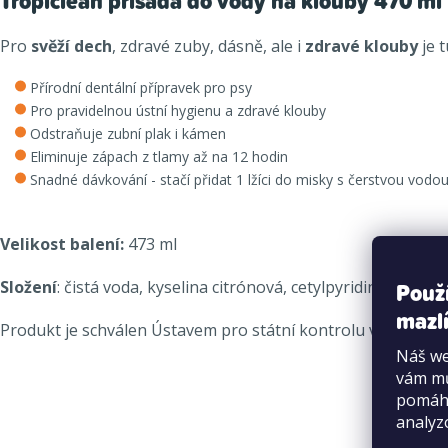
Tropiclean přísada do vody na klouby 470 ml
Pro
svěží dech
, zdravé zuby, dásně, ale i
zdravé klouby
je 
Přírodní dentální přípravek pro psy
Pro pravidelnou ústní hygienu a zdravé klouby
Odstraňuje zubní plak i kámen
Eliminuje zápach z tlamy až na 12 hodin
Snadné dávkování - stačí přidat 1 lžíci do misky s čerstvou vodou
Velikost balení:
473 ml
Použ
Složení
: čistá voda, kyselina citrónová, cetylpyridinium-chlo
mazlí
Produkt je schválen Ústavem pro státní kontrolu veterinár
Náš we
vám mů
pomáha
analyz