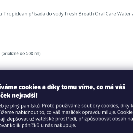
tu Tropiclean přísada do vody Fresh Breath Oral Care Water A
 (přibližně do 500 ml)
íváme cookies a díky tomu víme, co má váš
rid, chlorofyl, glycerín, sorban draselný, glukosamin, extrakt 
ček nejradši!
ních biopreparátů a léčiv (ÚSKVBL) pod kódem 194-21/C.
b je plný pamlsků. Proto používáme soubory cookies, díky 
žeme nabídnout to, co váš mazlíček opravdu miluje. Cooki
jí zlepšovat uživatelské prostředí, přizpůsobovat obsah na
ovat kolik páníčků u nás nakupuje.