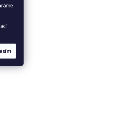
taráme
ací
lasím