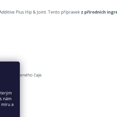
dditive Plus Hip & Joint. Tento přípravek
z přírodních ingr
z lístků zeleného čaje.
kterým
es nám
 míru a