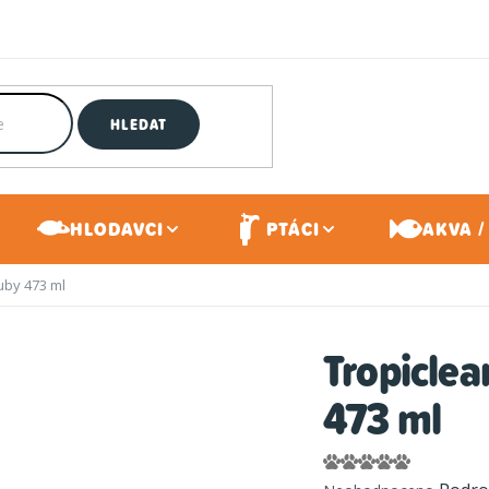
HLEDAT
HLODAVCI
PTÁCI
AKVA /
uby 473 ml
Tropiclea
473 ml
Průměrné