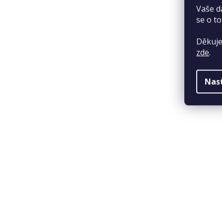
Vaše d
se o to
Děkuje
zde
.
Nas