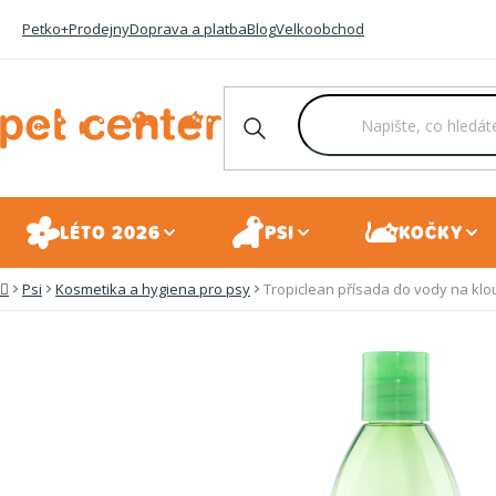
Přejít
Petko+
Prodejny
Doprava a platba
Blog
Velkoobchod
na
obsah
LÉTO 2026
PSI
KOČKY
Psi
Kosmetika a hygiena pro psy
Tropiclean přísada do vody na klo
Domů