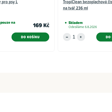
 pro psy L
TropiClean bezoplachová čis
na tvář 236 ml
 pouze na
Skladem
169 Kč
Odesíláme 6.8.2026
DO KOŠÍKU
DO 