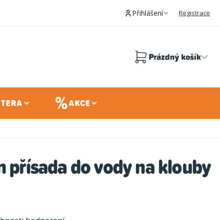
Přihlášení
Registrace
Prázdný košík
Nákupní
košík
 TERA
AKCE
n přísada do vody na klouby