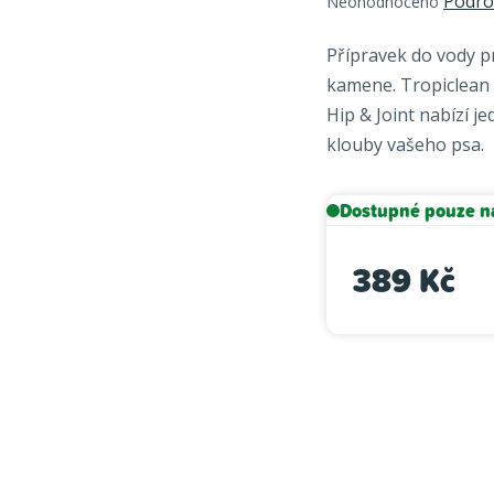
Podro
Neohodnoceno
hodnocení
produktu
Přípravek do vody p
je
kamene. Tropiclean 
0,0
Hip & Joint nabízí
je
z
klouby vašeho psa.
5
hvězdiček.
Dostupné pouze n
389 Kč
Měrná cena: