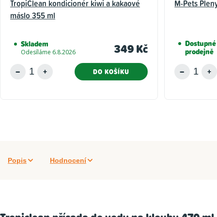
TropiClean kondicionér kiwi a kakaové
M-Pets Pleny
máslo 355 ml
Dostupné
Skladem
349 Kč
prodejně
Odesíláme 6.8.2026
DO KOŠÍKU
Popis
Hodnocení