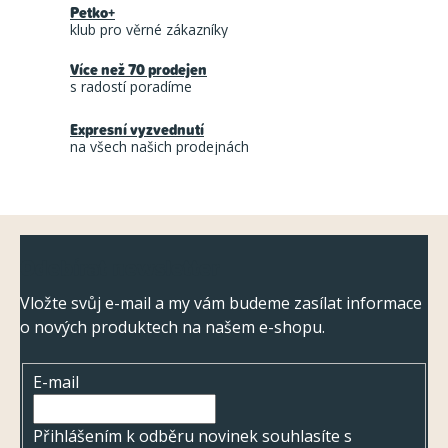
Petko+
d
klub pro věrné zákazníky
a
Více než 70 prodejen
c
s radostí poradíme
í
Expresní vyzvednutí
p
na všech našich prodejnách
r
v
k
Z
y
Odebírat newsletter
á
v
ý
p
Vložte svůj e-mail a my vám budeme zasílat informace
p
o nových produktech na našem e-shopu.
a
i
t
s
E-mail
í
u
Přihlášením k odběru novinek souhlasíte s