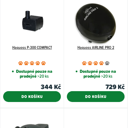
ý
p
i
s
p
Haquoss P-300 COMPACT
Haquoss AIRLINE PRO 2
r
o
Průměrné
Průměr
d
hodnocení
hodnoce
Dostupné pouze na
Dostupné pouze na
u
prodejně
>20 ks
prodejně
>20 ks
produktu
produkt
k
je
je
344 Kč
729 Kč
5,0
4,0
t
DO KOŠÍKU
DO KOŠÍKU
z
z
ů
5
5
hvězdiček.
hvězdiče