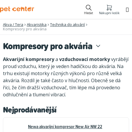
Přejít
na
Hledat
Nákupní košík
obsah
Akva / Tera
Akvaristika
Technika do akvárií
Kompresory pro akvária
Kompresory pro akvária
Akvarijní kompresory
a
vzduchovací motorky
vyrábějí
proud vzduchu, který je veden hadičkou do akvária. Na
trhu existují motorky různých výkonů pro různě velká
akvária. Rozdíl je také často v hlučnosti. Obecně se dá
říci, že čím dražší vzduchovač, tím lépe má provedeno
odhlučnění a tlumení vibrací.
Nejprodávanější
Newa akvarijní kompresor New Air NW 22