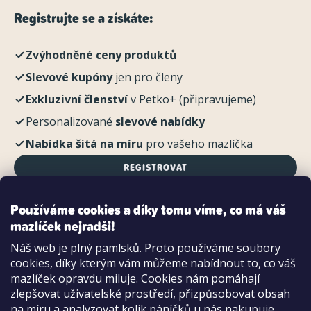
Registrujte se a získáte:
Zvýhodněné ceny produktů
Slevové kupóny
jen pro členy
Exkluzivní členství
v Petko+ (připravujeme)
Personalizované
slevové nabídky
Nabídka šitá na míru
pro vašeho mazlíčka
REGISTROVAT
Používáme cookies a díky tomu víme, co má váš
mazlíček nejradši!
Možnosti platby:
Náš web je plný pamlsků. Proto používáme soubory
Dobírkou
cookies, díky kterým vám můžeme nabídnout to, co váš
Hotově i kartou na pobočce
mazlíček opravdu miluje. Cookies nám pomáhají
zlepšovat uživatelské prostředí, přizpůsobovat obsah
na míru a analyzovat kolik páníčků u nás nakupuje.