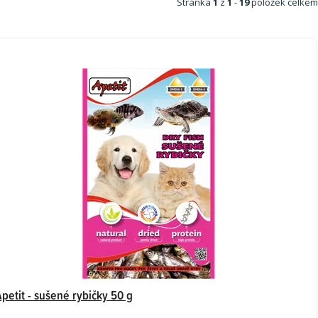
Stránka
1
z
1
-
19
položek celkem
petit - sušené rybičky 50 g