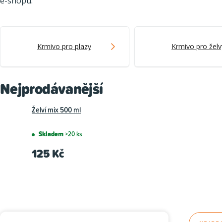
e-shopu.
Krmivo pro plazy
Krmivo pro želv
Nejprodávanější
Želví mix 500 ml
Skladem
>20 ks
125 Kč
P
Ř