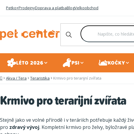
Přejít
Petko+
Prodejny
Doprava a platba
Blog
Velkoobchod
na
obsah
LÉTO 2026
PSI
KOČKY
Akva / Tera
Teraristika
Krmivo pro terarijní zvířata
Domů
Krmivo pro terarijní zvířata
Stejně jako ve volné přírodě i v teráriích potřebuje každý ži
pro
zdravý vývoj
. Kompletní krmivo pro želvy, býložravé p