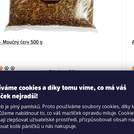
 - Moučný červ 500 g
Průměrné
Skladem
>20 ks
hodnocení
329 Kč
produktu
íváme cookies a díky tomu víme, co má váš
Měrná
658 Kč / 1 kg
je
cena:
ček nejradši!
3,0
DO KOŠÍKU
z
b je plný pamlsků. Proto používáme soubory cookies, díky 
5
žeme nabídnout to, co váš mazlíček opravdu miluje. Cooki
hvězdiček.
jí zlepšovat uživatelské prostředí, přizpůsobovat obsah na
ovat kolik páníčků u nás nakupuje.