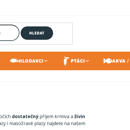
HLEDAT
HLODAVCI
PTÁCI
AKVA /
vočich
dostatečný
příjem krmiva a
živin
lazy i masožravé plazy najdete na našem