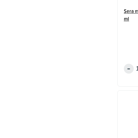
Sera m
ml