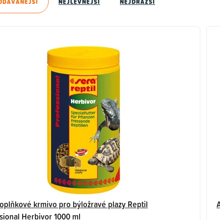
ODÁVANĚJŠÍ
NEJLEVNĚJŠÍ
NEJDRAŽŠÍ
oplňkové krmivo pro býložravé plazy Reptil
A
sional Herbivor 1000 ml