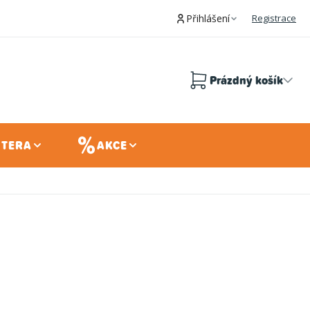
Přihlášení
Registrace
Prázdný košík
Nákupní
košík
 TERA
AKCE