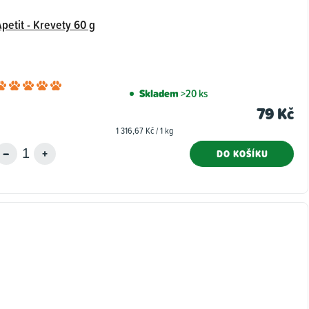
petit - Krevety 60 g
Průměrné
Skladem
>20 ks
hodnocení
79 Kč
produktu
Měrná
1 316,67 Kč / 1 kg
je
cena:
5,0
DO KOŠÍKU
z
5
hvězdiček.