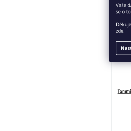
Vaše d
se o to
Děkuje
zde
.
Nas
Tommi 