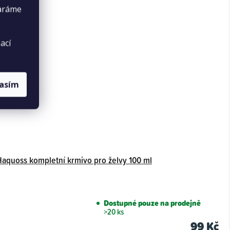
taráme
ací
lasím
Haquoss kompletní krmivo pro želvy 100 ml
Dostupné pouze na prodejně
>20 ks
99 Kč