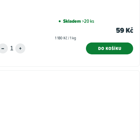
Skladem
>20 ks
59 Kč
Měrná
1 180 Kč / 1 kg
cena:
DO KOŠÍKU