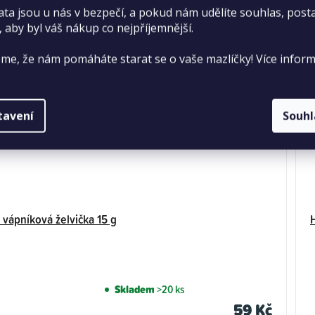
ata jsou u nás v bezpečí, a pokud nám udělíte souhlas, pos
, aby byl váš nákup co nejpříjemnější.
me, že nám pomáháte starat se o vaše mazlíčky! Více inform
tavení
Souh
vápníková želvička 15 g
Skladem
>20 ks
59 Kč