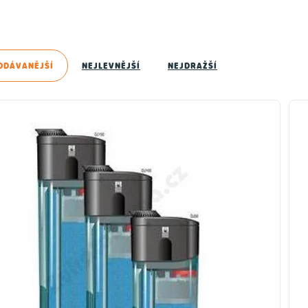
ODÁVANĚJŠÍ
NEJLEVNĚJŠÍ
NEJDRAŽŠÍ