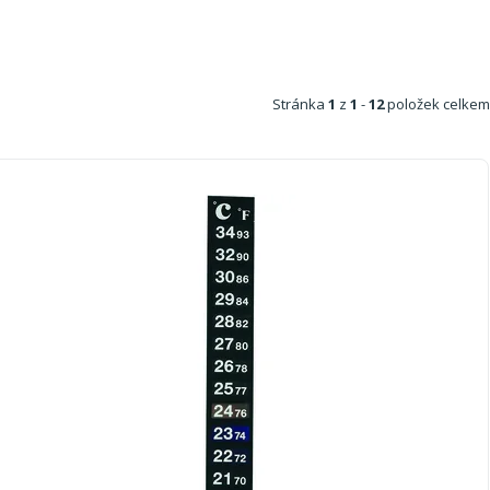
Stránka
1
z
1
-
12
položek celkem