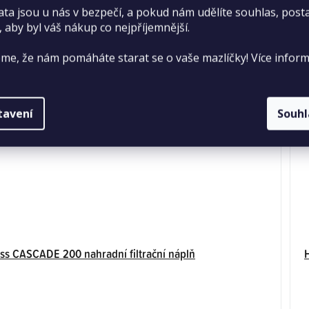
ata jsou u nás v bezpečí, a pokud nám udělíte souhlas, pos
hvězdiček.
, aby byl váš nákup co nejpříjemnější.
me, že nám pomáháte starat se o vaše mazlíčky! Více inform
tavení
Souh
s CASCADE 200 nahradní filtrační náplň