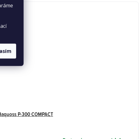
taráme
ací
lasím
Haquoss P-300 COMPACT