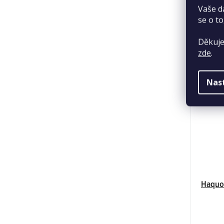
Vaše d
se o to
Děkuje
zde
.
Nas
Haquos