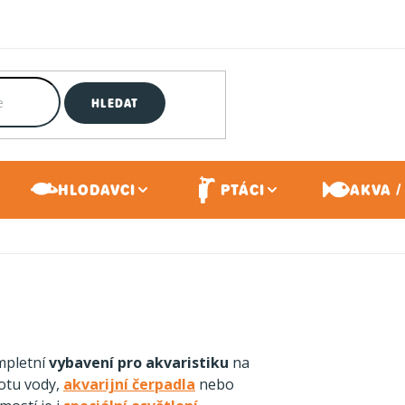
HLEDAT
HLODAVCI
PTÁCI
AKVA /
ompletní
vybavení pro akvaristiku
na
otu vody,
akvarijní čerpadla
nebo