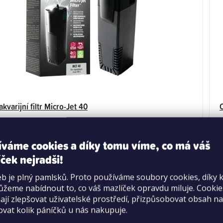
Newa akvarijní filtr Micro-Jet 40
íváme cookies a díky tomu víme, co má váš
Dostupné pouze na prodejně
Průměrné
ček nejradši!
>20 ks
hodnocení
549 Kč
produktu
b je plný pamlsků. Proto používáme soubory cookies, díky 
je
žeme nabídnout to, co váš mazlíček opravdu miluje. Cooki
DO KOŠÍKU
5,0
jí zlepšovat uživatelské prostředí, přizpůsobovat obsah na
ovat kolik páníčků u nás nakupuje.
z
5