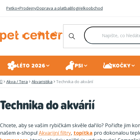
Přejít
Petko+
Prodejny
Doprava a platba
Blog
Velkoobchod
na
obsah
LÉTO 2026
PSI
KOČKY
Akva / Tera
Akvaristika
Technika do akvárií
Domů
Technika do akvárií
Chcete, aby se vašim rybičkám skvěle dařilo? Pořiďte jim k
našem e-shopu!
Akvarijní filtry
,
topítka
pro dokonalou tepl