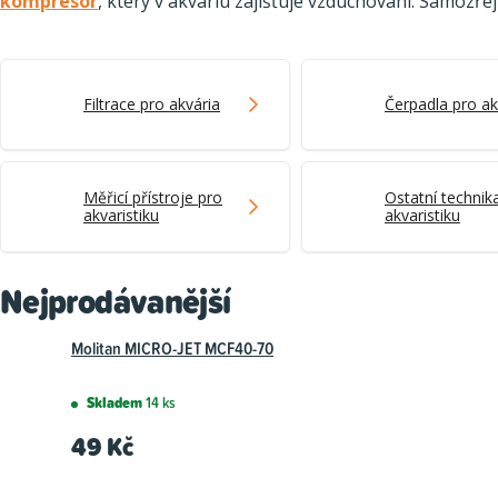
kompresor
, který v akváriu zajišťuje vzduchování. Samozřej
Filtrace pro akvária
Čerpadla pro ak
Měřicí přístroje pro
Ostatní technik
akvaristiku
akvaristiku
Nejprodávanější
Molitan MICRO-JET MCF40-70
Skladem
14 ks
49 Kč