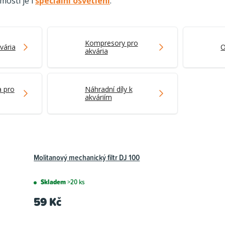
mostí je i
speciální osvětlení
.
Kompresory pro
vária
O
akvária
a pro
Náhradní díly k
akváriím
Molitanový mechanický filtr DJ 100
Skladem
>20 ks
59 Kč