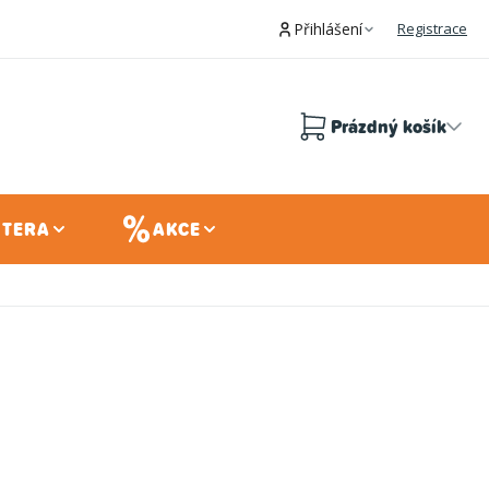
Přihlášení
Registrace
Prázdný košík
Nákupní
košík
 TERA
AKCE