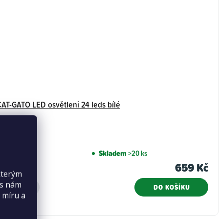
CAT-GATO LED osvětleni 24 leds bílé
Skladem
>20 ks
659 Kč
kterým
es nám
DO KOŠÍKU
 míru a