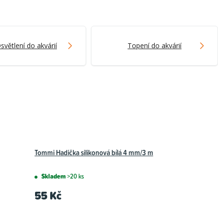
světlení do akvárií
Topení do akvárií
Tommi Hadička silikonová bílá 4 mm/3 m
Skladem
>20 ks
55 Kč